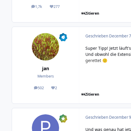
1,7k
277
posts
Reputation
Zitieren
Geschrieben
December 7,
Super Tipp! Jetzt läuft'
Und obwohl die Extens
gerettet
🙂
jan
Members
502
2
posts
Reputation
Zitieren
Geschrieben
December 9,
Und was genau hat jetz