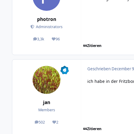
photron
Administrators
3,3k
96
posts
Reputation
Zitieren
Geschrieben
December 9,
ich habe in der Fritzbo
jan
Members
502
2
posts
Reputation
Zitieren