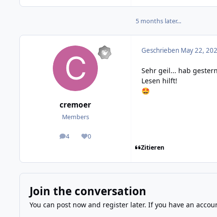
5 months later...
Geschrieben
May 22, 202
Sehr geil... hab gest
Lesen hilft!
🤩
cremoer
Members
4
0
posts
Reputation
Zitieren
Join the conversation
You can post now and register later. If you have an accou