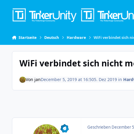
Skip to content
Startseite
Deutsch
Hardware
WiFi verbindet sich n
WiFi verbindet sich nicht 
Von
jan
December 5, 2019 at 16:50
5. Dez 2019
in
Hard
Geschrieben
December 5,