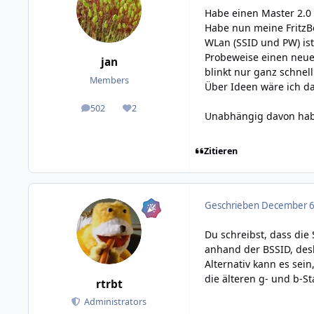
Habe einen Master 2.0 u
Habe nun meine FritzB
WLan (SSID und PW) ist
Probeweise einen neuen
jan
blinkt nur ganz schnel
Members
Über Ideen wäre ich d
502
2
posts
Reputation
Unabhängig davon habe 
Zitieren
Geschrieben
December 6,
Du schreibst, dass die
anhand der BSSID, desh
Alternativ kann es sei
die älteren g- und b-St
rtrbt
Administrators