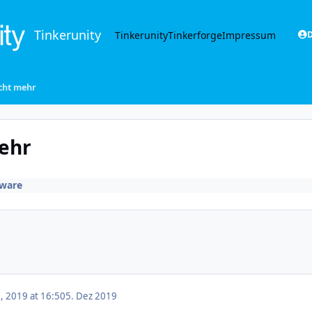
Tinkerunity
Tinkerunity
Tinkerforge
Impressum
D
icht mehr
mehr
ware
 2019 at 16:50
5. Dez 2019