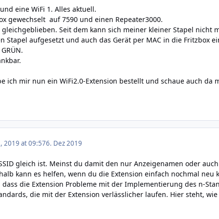
nd eine WiFi 1. Alles aktuell.
ox gewechselt auf 7590 und einen Repeater3000.
 gleichgeblieben. Seit dem kann sich meiner kleiner Stapel nich
 Stapel aufgesetzt und auch das Gerät per MAC in die Fritzbox ein
l GRÜN.
ankbar.
ich mir nun ein WiFi2.0-Extension bestellt und schaue auch da ma
 2019 at 09:57
6. Dez 2019
 SSID gleich ist. Meinst du damit den nur Anzeigenamen oder auch 
alb kann es helfen, wenn du die Extension einfach nochmal neu ko
n, dass die Extension Probleme mit der Implementierung des n-Stan
andards, die mit der Extension verlässlicher laufen.
Hier
steht, wie