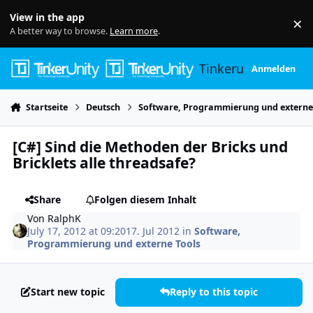
Skip to content
View in the app
×
Di
A better way to browse.
Learn more
.
Tinkerunity
Anmelden
Startseite
Deutsch
Software, Programmierung und externe
[C#] Sind die Methoden der Bricks und
Bricklets alle threadsafe?
Share
Folgen diesem Inhalt
Von
RalphK
July 17, 2012 at 09:20
17. Jul 2012
in
Software,
Programmierung und externe Tools
Start new topic
Reply to this topic