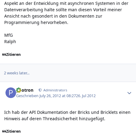
Aspekt an der Entwicklung mit asynchronen Systemen in der
Datenverarbeitung halte sollte man diesen Vorteil meiner
Ansicht nach gesondert in den Dokumenten zur
Programmierung hervorheben.
MfG
Ralph
Zitieren
2 weeks later...
Author stats
photron
Administrators
Geschrieben
July 26, 2012 at 08:27
26. Jul 2012
Ich hab der API Dokumentation der Bricks und Bricklets einen
Hinweis auf deren Threadsicherheit hinzugefügt.
Zitieren