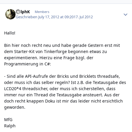
Author stats
RalphK
Members
Geschrieben
July 17, 2012 at 09:20
17. Jul 2012
Hallo!
Bin hier noch recht neu und habe gerade Gestern erst mit
dem Starter-Kit von Tinkerforge begonnen etwas zu
experimentieren. Hierzu eine Frage bzgl. der
Programmierung in C#:
- Sind alle API-Aufrufe der Bricks und Bricklets threadsafe,
oder muss ich das selber regeln? Ist z.B. die Textausgabe des
LCD20*4 threadsicher, oder muss ich sicherstellen, dass
immer nur ein Thread die Textausgabe ansteuert. Aus der
doch recht knappen Doku ist mir das leider nicht ersichtlich
geworden.
MfG
Ralph