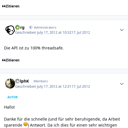
Zitieren
Author stats
borg
Administrators
Geschrieben
July 17, 2012 at 10:32
17. Jul 2012
Die API ist zu 100% threadsafe.
Zitieren
Author stats
RalphK
Members
Geschrieben
July 17, 2012 at 12:31
17. Jul 2012
AUTOR
Hallo!
Danke für die schnelle (und für sehr beruhigende, da Arbeit
sparende
) Antwort. Da ich dies für einen sehr wichtigen