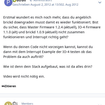
photron
Administrators
Geschrieben
August 2, 2012 at 13:50
2. Aug 2012
Erstmal wundert es mich noch mehr, dass du angeblich
brickd downgraden musst damit es wieder funktioniert. Bist
du sicher, dass Master Firmware 1.2.4 (aktuell), IO-4 Firmware
1.1.0 (alt) und brickd 1.0.9 (aktuell) nicht zusammen
funktionieren und Interrupt richtig geht?
Wenn du deinen Code nicht vorzeigen kannst, kannst du
dann mit dem Interrupt Example der IO-4 testen ob das
Problem da auch auftritt?
Wie ist denn dein Stack aufgebaut, was ist da alles drin?
Video wird nicht nötig ein.
Zitieren
Author stats
Nic
Members