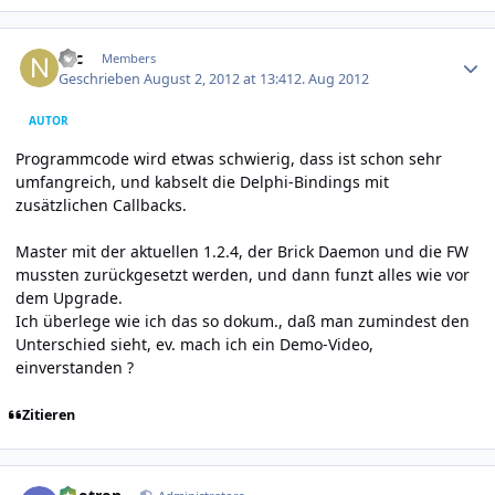
Author stats
Nic
Members
Geschrieben
August 2, 2012 at 13:41
2. Aug 2012
AUTOR
Programmcode wird etwas schwierig, dass ist schon sehr
umfangreich, und kabselt die Delphi-Bindings mit
zusätzlichen Callbacks.
Master mit der aktuellen 1.2.4, der Brick Daemon und die FW
mussten zurückgesetzt werden, und dann funzt alles wie vor
dem Upgrade.
Ich überlege wie ich das so dokum., daß man zumindest den
Unterschied sieht, ev. mach ich ein Demo-Video,
einverstanden ?
Zitieren
Author stats