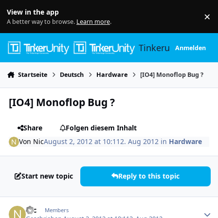
Skip to content
View in the app
×
Di
A better way to browse.
Learn more
.
Tinkerunity
Anmelden
Startseite
Deutsch
Hardware
[IO4] Monoflop Bug ?
[IO4] Monoflop Bug ?
Share
Folgen diesem Inhalt
Von
Nic
August 2, 2012 at 10:11
2. Aug 2012
in
Hardware
Start new topic
Reply to this topic
Author stats
Nic
Members