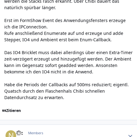
werden die Stacks rasch erkannt. Über Chibi dauert das
natürlich spürbar länger.
Erst im FormShow Event des Anwendungsfensters erzeuge
ich die IPConnection.
Rufe anschließend Enumerate auf und erzeuge und adde
Stepper, IO4 und Ambient erst beim Enum-Callback.
Das IO4 Bricklet muss dabei allerdings über einen Extra-Timer
zeit-verzögert erzeugt und hinzugefügt werden. Der Ambient
kann im Gegensatz sofort geadded werden. Ansonsten
bekomme ich den IO4 nicht in die Anwend.
Habe die Periods der Callbacks auf 500ms reduziert; eigentl.
Quatsch durch den Flaschenhals Chibi schnellen
Datendurchsatz zu erwarten.
Zitieren
Author stats
Nic
Members