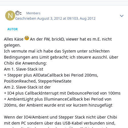
Author stats
Nic
Members
Geschrieben
August 3, 2012 at 09:10
3. Aug 2012
AUTOR
Alles Käse
An der FW, brickD, viewer hat es m.E. nicht
gelegen.
Ich vermute mal ich habe das System unter schlechten
Bedingungen ans Limit gebracht; ich steuere ausschl. über
Chibi die Anwendung:
Am 1. Slave-Stack ist
+ Stepper plus AllDataCallback bei Period 200ms,
PositionReached, StepperNewState
Am 2. Slave-Stack ist der
+ IO4 plus CallbackInterrupt mit DebouncePeriod von 100ms
+ AmbientLight plus IlluminanceCallback bei Period von
200ms, der Ambient wurde erst vor kurzem hinzugefügt
Wenn der IO4/Ambient und Stepper Stack nicht über Chibi
mit dem PC sondern über das USB-Kabel verbunden sind,