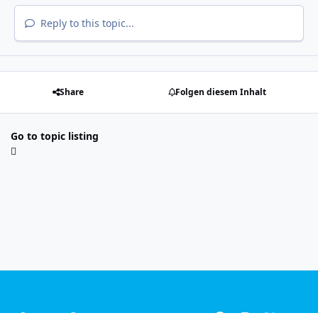
Reply to this topic...
Share
Folgen diesem Inhalt
Go to topic listing
Light Mode
Dark Mode
System Preference
f
i
x
y