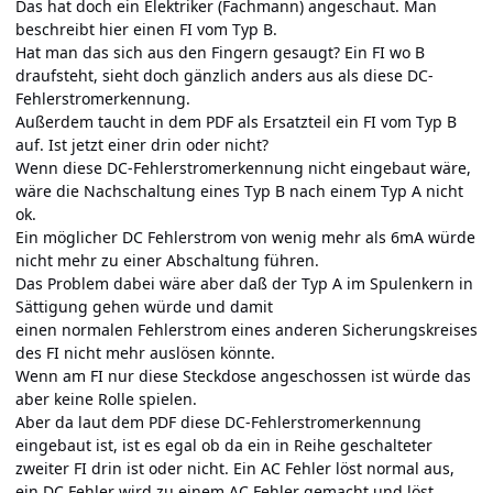
Das hat doch ein Elektriker (Fachmann) angeschaut. Man
beschreibt hier einen FI vom Typ B.
Hat man das sich aus den Fingern gesaugt? Ein FI wo B
draufsteht, sieht doch gänzlich anders aus als diese DC-
Fehlerstromerkennung.
Außerdem taucht in dem PDF als Ersatzteil ein FI vom Typ B
auf. Ist jetzt einer drin oder nicht?
Wenn diese DC-Fehlerstromerkennung nicht eingebaut wäre,
wäre die Nachschaltung eines Typ B nach einem Typ A nicht
ok.
Ein möglicher DC Fehlerstrom von wenig mehr als 6mA würde
nicht mehr zu einer Abschaltung führen.
Das Problem dabei wäre aber daß der Typ A im Spulenkern in
Sättigung gehen würde und damit
einen normalen Fehlerstrom eines anderen Sicherungskreises
des FI nicht mehr auslösen könnte.
Wenn am FI nur diese Steckdose angeschossen ist würde das
aber keine Rolle spielen.
Aber da laut dem PDF diese DC-Fehlerstromerkennung
eingebaut ist, ist es egal ob da ein in Reihe geschalteter
zweiter FI drin ist oder nicht. Ein AC Fehler löst normal aus,
ein DC Fehler wird zu einem AC Fehler gemacht und löst