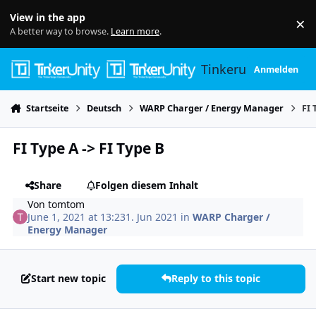
Skip to content
View in the app
×
Di
A better way to browse.
Learn more
.
Tinkerunity
Anmelden
Startseite
Deutsch
WARP Charger / Energy Manager
FI 
FI Type A -> FI Type B
Share
Folgen diesem Inhalt
Von
tomtom
June 1, 2021 at 13:23
1. Jun 2021
in
WARP Charger /
Energy Manager
Start new topic
Reply to this topic
Author stats