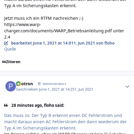
Typ A im Sicherungskasten erkennt.
Jetzt muss ich ein RTFM nachreichen ;-)
https://www.warp-
charger.com/documents/WARP_Betriebsanleitung.pdf
unter
2.4
bearbeitet
June 1, 2021 at 14:01
1. Jun 2021
von floho
Quelle
Zitieren
Author stats
photron
Administrators
Geschrieben
June 1, 2021 at 14:25
1. Jun 2021
28 minutes ago, floho said:
Das muss so. Der Typ B erkennt einen DC Fehlerstrom und
macht daraus einen AC Fehlerstrom den dann wiederum der
Typ A im Sicherungskasten erkennt.