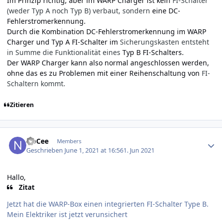
Im Prinzip richtig, aber im WARP Charger ist kein
FI-Schalter
(weder Typ A noch Typ B) verbaut, sondern
eine DC-
Fehlerstromerkennung.
Durch die Kombination DC-Fehlerstromerkennung im WARP
Charger und Typ A FI-Schalter im
Sicherungskasten entsteht
in Summe die Funktionalität eines
Typ B FI-Schalters.
Der WARP Charger kann also normal angeschlossen werden,
ohne das es zu Problemen mit einer Reihenschaltung von
FI-
Schaltern kommt.
Zitieren
Author stats
NoCee
Members
Geschrieben
June 1, 2021 at 16:56
1. Jun 2021
Hallo,
Zitat
Jetzt hat die WARP-Box einen integrierten FI-Schalter Type B.
Mein Elektriker ist jetzt verunsichert