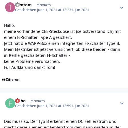
tomtom
Members
Geschrieben
June 1, 2021 at 13:23
1. Jun 2021
Hallo,
meine vorhandene CEE-Steckdose ist (selbstverständlich) mit
einem FI-Schalter Type A gesichert.
Jetzt hat die WARP-Box einen integrierten FI-Schalter Type B.
Mein Elektriker ist jetzt verunsichert, ob diese beiden - dann
in Reihe geschalteten FI-Schalter -
keine Probleme verursachen.
Für Aufklärung dankt Tom!
Zitieren
Author stats
floho
Members
Geschrieben
June 1, 2021 at 13:59
1. Jun 2021
Das muss so. Der Typ B erkennt einen DC Fehlerstrom und
macht daraus einen AC Fehlerstrom den dann wiederum der