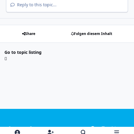
Reply to this topic...
Share
Folgen diesem Inhalt
Go to topic listing
Light Mode
Dark Mode
System Preference
f
i
x
y