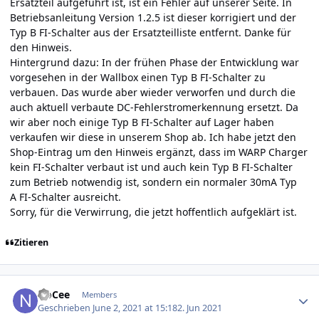
Ersatzteil aufgeführt ist, ist ein Fehler auf unserer Seite. In
Betriebsanleitung Version 1.2.5 ist dieser korrigiert und der
Typ B FI-Schalter aus der Ersatzteilliste entfernt. Danke für
den Hinweis.
Hintergrund dazu: In der frühen Phase der Entwicklung war
vorgesehen in der Wallbox einen Typ B FI-Schalter zu
verbauen. Das wurde aber wieder verworfen und durch die
auch aktuell verbaute DC-Fehlerstromerkennung ersetzt. Da
wir aber noch einige Typ B FI-Schalter auf Lager haben
verkaufen wir diese in unserem Shop ab. Ich habe jetzt den
Shop-Eintrag um den Hinweis ergänzt, dass im WARP Charger
kein FI-Schalter verbaut ist und auch kein Typ B FI-Schalter
zum Betrieb notwendig ist, sondern ein normaler 30mA Typ
A FI-Schalter ausreicht.
Sorry, für die Verwirrung, die jetzt hoffentlich aufgeklärt ist.
Zitieren
Author stats
NoCee
Members
Geschrieben
June 2, 2021 at 15:18
2. Jun 2021