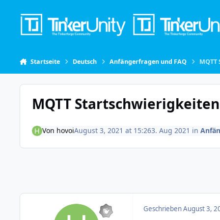
Skip to content
Startseite
Deutsch
Anfängerfragen und FAQ
MQTT S
MQTT Startschwierigkeiten
Von
hovoi
August 3, 2021 at 15:26
3. Aug 2021
in
Anfän
Geschrieben
August 3, 2