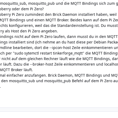
osquitto_sub, mosquitto_pub und die MQTT Bindings sich zum g
pberry oder dem Pi Zero?
erry Pi Zero zumindest den Brick Daemon installiert haben, weil d
MQTT Bindings und einen MQTT Broker. Beides kann auf dem Pi Zer
ichts konfigurieren, weil das die Standardeinstellung ist. Du mus
ry als Host den Pi Zero angeben.
ndings nicht auf dem Pi Zero laufen, dann musst du in den MQTT B
gs installiert sind (ich nehme an du hast diese per Debian Package
cmdline bearbeiten, dort die --ipcon-host Zeile einkommentieren 
ach per "sudo sytemctl restart tinkerforge_mqtt" die MQTT Binding
nicht auf dem gleichen Rechner läuft wie die MQTT Bindings, dan
er läuft. Dazu die --broker-host Zeile einkommentieren und local
MQTT Broker läuft.
stmal einfacher anzufangen. Brick Daemon, MQTT Bindings und MQT
 den mosquitto_sub und mosquitto_pub Befehl auf dem Pi Zero aus
.