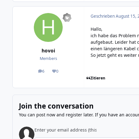
Geschrieben
August 15, 
Hallo,
ich habe das Problem m
aufgebaut. Leider hat 
einen längeren Kabel c
hovoi
So jetzt geht es weiter
Members
6
0
posts
Reputation
Zitieren
Join the conversation
You can post now and register later. If you have an accou