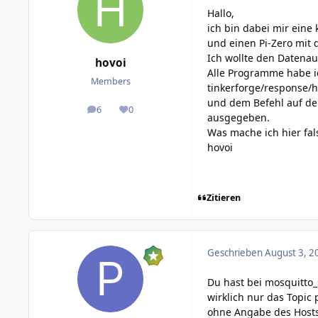
Hallo,
ich bin dabei mir eine
und einen Pi-Zero mit 
Ich wollte den Datenau
hovoi
Alle Programme habe ic
Members
tinkerforge/response/h
und dem Befehl auf dem
6
0
posts
Reputation
ausgegeben.
Was mache ich hier fal
hovoi
Zitieren
Geschrieben
August 3, 2
Du hast bei mosquitto
wirklich nur das Topic
ohne Angabe des Hosts 