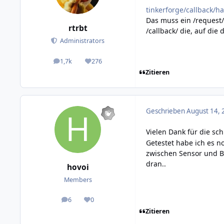
tinkerforge/callback/h
Das muss ein /request/ 
rtrbt
/callback/ die, auf die
Administrators
1,7k
276
posts
Reputation
Zitieren
Geschrieben
August 14, 
Vielen Dank für die sc
Getestet habe ich es n
zwischen Sensor und Br
dran..
hovoi
Members
6
0
posts
Reputation
Zitieren