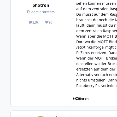
sehen können müssen m
photron
auf dem zentralen Ras
Administrators
Du musst auf dem Raspb
brauchst du noch die 
3,3k
96
posts
Reputation
läuft, dann musst du n
dem zentralen Raspber
Wenn aber die MQTT Bi
Dort wo die MQTT Bindin
/etc/tinkerforge_mqtt.
Pi Zeros ersetzen. Dan
Wenn der MQTT Broker 
einstellen wo der Brok
ersetzten auf dem der 
Alternativ versuch er
nichts umstellen. Dann
Raspberry Pis verteilen
Zitieren