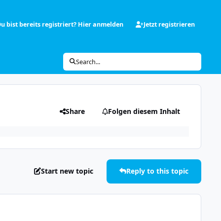
u bist bereits registriert? Hier anmelden
Jetzt registrieren
Search...
Share
Folgen diesem Inhalt
Start new topic
Reply to this topic