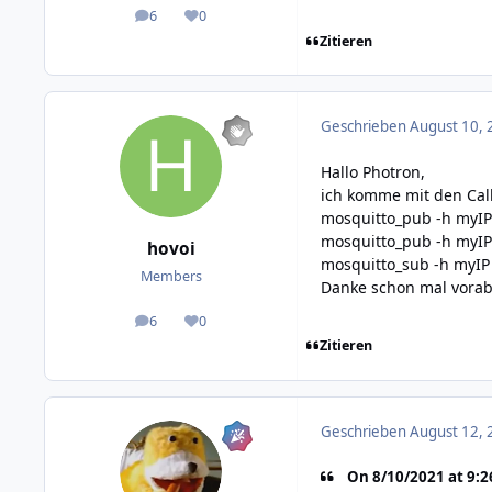
6
0
posts
Reputation
Zitieren
Geschrieben
August 10, 
Hallo Photron,
ich komme mit den Call
mosquitto_pub -h myIP -
mosquitto_pub -h myIP -
hovoi
mosquitto_sub -h myIP 
Members
Danke schon mal vorab f
6
0
posts
Reputation
Zitieren
Geschrieben
August 12, 
On 8/10/2021 at 9:26