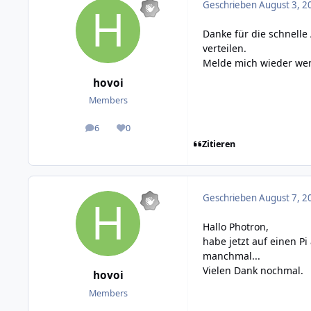
Geschrieben
August 3, 2
Danke für die schnelle 
verteilen.
Melde mich wieder wen
hovoi
Members
6
0
posts
Reputation
Zitieren
Geschrieben
August 7, 2
Hallo Photron,
habe jetzt auf einen P
manchmal...
Vielen Dank nochmal.
hovoi
Members