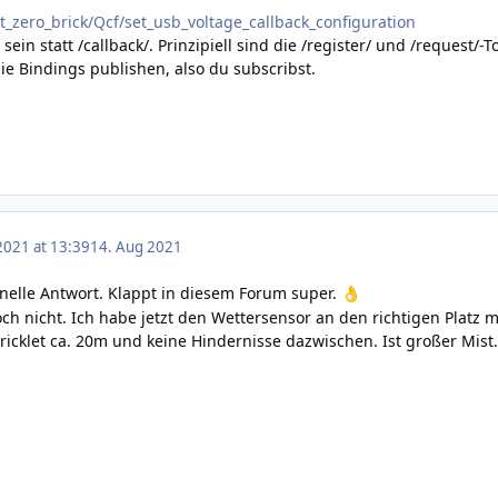
at_zero_brick/Qcf/set_usb_voltage_callback_configuration
sein statt /callback/. Prinzipiell sind die /register/ und /request/
 die Bindings publishen, also du subscribst.
2021 at 13:39
14. Aug 2021
hnelle Antwort. Klappt in diesem Forum super.
👌
och nicht. Ich habe jetzt den Wettersensor an den richtigen Platz
icklet ca. 20m und keine Hindernisse dazwischen. Ist großer Mist.