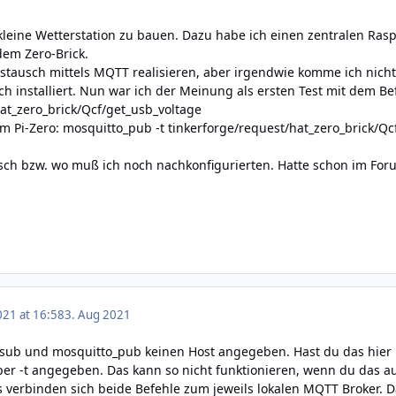
 kleine Wetterstation zu bauen. Dazu habe ich einen zentralen Ra
dem Zero-Brick.
stausch mittels MQTT realisieren, aber irgendwie komme ich nicht
h installiert. Nun war ich der Meinung als ersten Test mit dem Bef
at_zero_brick/Qcf/get_usb_voltage
 Pi-Zero: mosquitto_pub -t tinkerforge/request/hat_zero_brick/Q
sch bzw. wo muß ich noch nachkonfigurierten. Hatte schon im Foru
021 at 16:58
3. Aug 2021
_sub und mosquitto_pub keinen Host angegeben. Hast du das hier 
 per -t angegeben. Das kann so nicht funktionieren, wenn du das a
verbinden sich beide Befehle zum jeweils lokalen MQTT Broker. Da