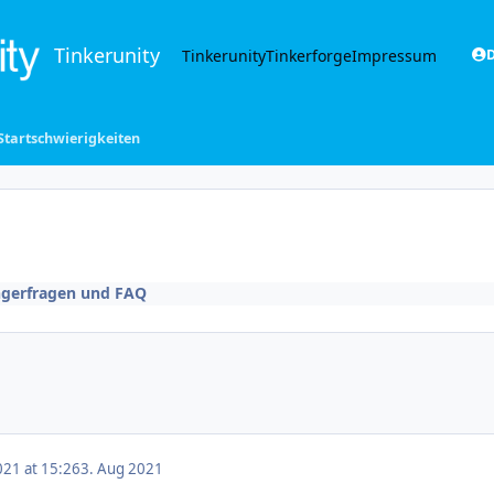
Tinkerunity
Tinkerunity
Tinkerforge
Impressum
D
tartschwierigkeiten
gerfragen und FAQ
021 at 15:26
3. Aug 2021