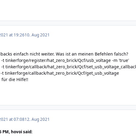
2021 at 19:26
10. Aug 2021
backs einfach nicht weiter. Was ist an meinen Befehlen falsch?
t tinkerforge/register/hat_zero_brick/Qcf/usb_voltage -m 'true'
t tinkerforge/callback/hat_zero_brick/Qcf/set_usb_voltage_callback
-t tinkerforge/callback/hat_zero_brick/Qcf/get_usb_voltage
ür die Hilfe!!
2021 at 07:08
12. Aug 2021
 PM, hovoi said: