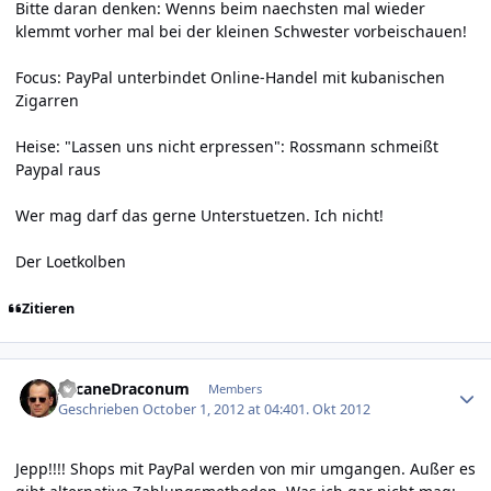
Bitte daran denken: Wenns beim naechsten mal wieder
klemmt vorher mal bei der kleinen Schwester vorbeischauen!
Focus: PayPal unterbindet Online-Handel mit kubanischen
Zigarren
Heise: "Lassen uns nicht erpressen": Rossmann schmeißt
Paypal raus
Wer mag darf das gerne Unterstuetzen. Ich nicht!
Der Loetkolben
Zitieren
Author stats
ArcaneDraconum
Members
Geschrieben
October 1, 2012 at 04:40
1. Okt 2012
Jepp!!!! Shops mit PayPal werden von mir umgangen. Außer es