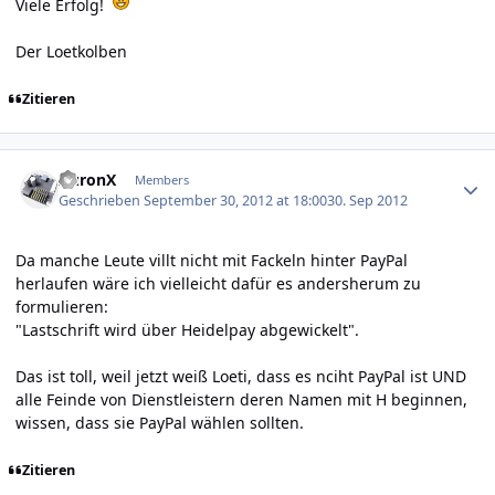
Viele Erfolg!
Der Loetkolben
Zitieren
Author stats
AuronX
Members
Geschrieben
September 30, 2012 at 18:00
30. Sep 2012
Da manche Leute villt nicht mit Fackeln hinter PayPal
herlaufen wäre ich vielleicht dafür es andersherum zu
formulieren:
"Lastschrift wird über Heidelpay abgewickelt".
Das ist toll, weil jetzt weiß Loeti, dass es nciht PayPal ist UND
alle Feinde von Dienstleistern deren Namen mit H beginnen,
wissen, dass sie PayPal wählen sollten.
Zitieren