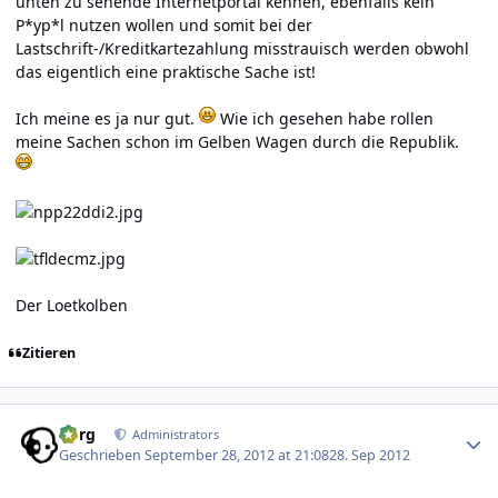
unten zu sehende Internetportal kennen, ebenfalls kein
P*yp*l nutzen wollen und somit bei der
Lastschrift-/Kreditkartezahlung misstrauisch werden obwohl
das eigentlich eine praktische Sache ist!
Ich meine es ja nur gut.
Wie ich gesehen habe rollen
meine Sachen schon im Gelben Wagen durch die Republik.
Der Loetkolben
Zitieren
Author stats
borg
Administrators
Geschrieben
September 28, 2012 at 21:08
28. Sep 2012