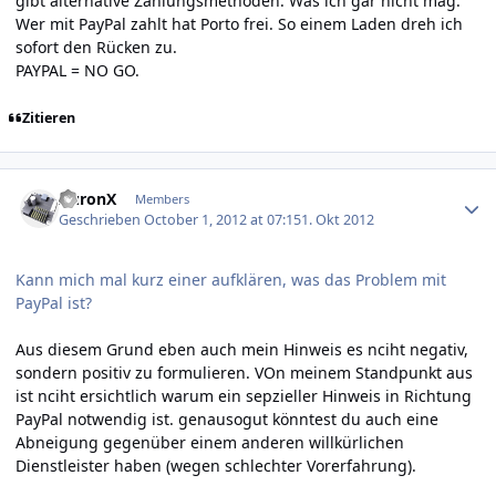
gibt alternative Zahlungsmethoden. Was ich gar nicht mag:
Wer mit PayPal zahlt hat Porto frei. So einem Laden dreh ich
sofort den Rücken zu.
PAYPAL = NO GO.
Zitieren
Author stats
AuronX
Members
Geschrieben
October 1, 2012 at 07:15
1. Okt 2012
Kann mich mal kurz einer aufklären, was das Problem mit
PayPal ist?
Aus diesem Grund eben auch mein Hinweis es nciht negativ,
sondern positiv zu formulieren. VOn meinem Standpunkt aus
ist nciht ersichtlich warum ein sepzieller Hinweis in Richtung
PayPal notwendig ist. genausogut könntest du auch eine
Abneigung gegenüber einem anderen willkürlichen
Dienstleister haben (wegen schlechter Vorerfahrung).