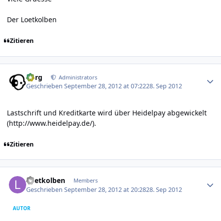
Der Loetkolben
Zitieren
Author stats
borg
Administrators
Geschrieben
September 28, 2012 at 07:22
28. Sep 2012
Lastschrift und Kreditkarte wird über Heidelpay abgewickelt
(
http://www.heidelpay.de/
).
Zitieren
Author stats
Loetkolben
Members
Geschrieben
September 28, 2012 at 20:28
28. Sep 2012
AUTOR