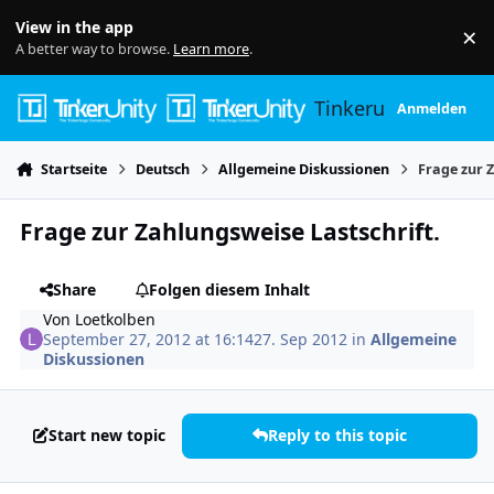
Skip to content
View in the app
×
Di
A better way to browse.
Learn more
.
Tinkerunity
Anmelden
Startseite
Deutsch
Allgemeine Diskussionen
Frage zur 
Frage zur Zahlungsweise Lastschrift.
Share
Folgen diesem Inhalt
Von
Loetkolben
September 27, 2012 at 16:14
27. Sep 2012
in
Allgemeine
Diskussionen
Start new topic
Reply to this topic
Author stats