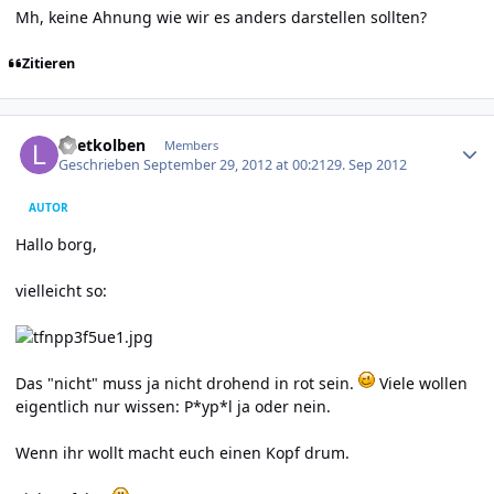
Mh, keine Ahnung wie wir es anders darstellen sollten?
Zitieren
Author stats
Loetkolben
Members
Geschrieben
September 29, 2012 at 00:21
29. Sep 2012
AUTOR
Hallo borg,
vielleicht so:
Das "nicht" muss ja nicht drohend in rot sein.
Viele wollen
eigentlich nur wissen: P*yp*l ja oder nein.
Wenn ihr wollt macht euch einen Kopf drum.