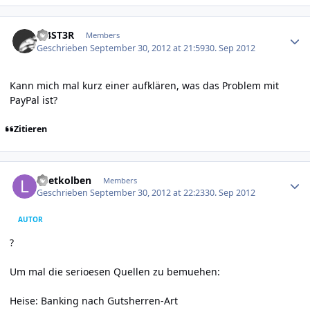
Author stats
M4ST3R
Members
Geschrieben
September 30, 2012 at 21:59
30. Sep 2012
Kann mich mal kurz einer aufklären, was das Problem mit
PayPal ist?
Zitieren
Author stats
Loetkolben
Members
Geschrieben
September 30, 2012 at 22:23
30. Sep 2012
AUTOR
?
Um mal die serioesen Quellen zu bemuehen:
Heise: Banking nach Gutsherren-Art