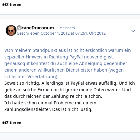
Zitieren
Author stats
ArcaneDraconum
Members
Geschrieben
October 1, 2012 at 07:26
1. Okt 2012
VOn meinem Standpunkt aus ist nciht ersichtlich warum ein
sepzieller Hinweis in Richtung PayPal notwendig ist.
genausogut könntest du auch eine Abneigung gegenüber
einem anderen willkürlichen Dienstleister haben (wegen
schlechter Vorerfahrung).
Soweit so richtig. Allerdings ist PayPal etwas auffällig. Und ich
gebe an solche Firmen nicht gerne meine Daten weiter. Und
das durchreichen der Zahlung reicht ja schon.
Ich hatte schon einmal Probleme mit einem
Zahlungsdienstleister. Das ist nicht lustig.
Zitieren