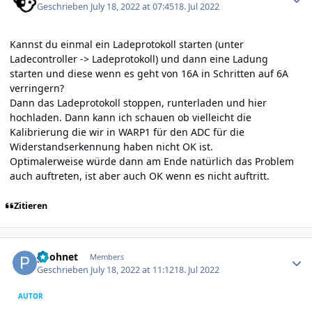
Geschrieben
July 18, 2022 at 07:45
18. Jul 2022
Kannst du einmal ein Ladeprotokoll starten (unter
Ladecontroller -> Ladeprotokoll) und dann eine Ladung
starten und diese wenn es geht von 16A in Schritten auf 6A
verringern?
Dann das Ladeprotokoll stoppen, runterladen und hier
hochladen. Dann kann ich schauen ob vielleicht die
Kalibrierung die wir in WARP1 für den ADC für die
Widerstandserkennung haben nicht OK ist.
Optimalerweise würde dann am Ende natürlich das Problem
auch auftreten, ist aber auch OK wenn es nicht auftritt.
Zitieren
Author stats
poohnet
Members
Geschrieben
July 18, 2022 at 11:12
18. Jul 2022
AUTOR