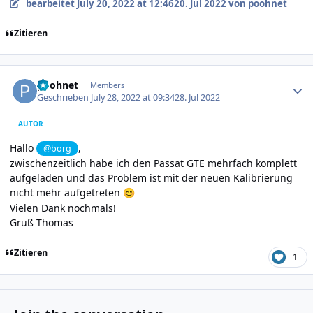
bearbeitet
July 20, 2022 at 12:46
20. Jul 2022
von poohnet
Zitieren
Author stats
poohnet
Members
Geschrieben
July 28, 2022 at 09:34
28. Jul 2022
AUTOR
Hallo
,
@borg
zwischenzeitlich habe ich den Passat GTE mehrfach komplett
aufgeladen und das Problem ist mit der neuen Kalibrierung
nicht mehr aufgetreten
😊
Vielen Dank nochmals!
Gruß Thomas
Zitieren
1