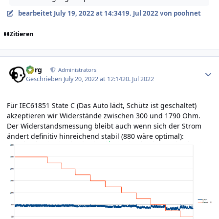
bearbeitet
July 19, 2022 at 14:34
19. Jul 2022
von poohnet
Zitieren
Author stats
borg
Administrators
Geschrieben
July 20, 2022 at 12:14
20. Jul 2022
Für IEC61851 State C (Das Auto lädt, Schütz ist geschaltet)
akzeptieren wir Widerstände zwischen 300 und 1790 Ohm.
Der Widerstandsmessung bleibt auch wenn sich der Strom
ändert definitiv hinreichend stabil (880 wäre optimal):