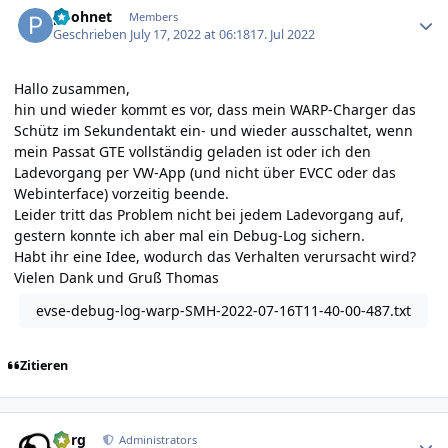
poohnet
Members
Geschrieben
July 17, 2022 at 06:18
17. Jul 2022
Hallo zusammen,
hin und wieder kommt es vor, dass mein WARP-Charger das
Schütz im Sekundentakt ein- und wieder ausschaltet, wenn
mein Passat GTE vollständig geladen ist oder ich den
Ladevorgang per VW-App (und nicht über EVCC oder das
Webinterface) vorzeitig beende.
Leider tritt das Problem nicht bei jedem Ladevorgang auf,
gestern konnte ich aber mal ein Debug-Log sichern.
Habt ihr eine Idee, wodurch das Verhalten verursacht wird?
Vielen Dank und Gruß Thomas
evse-debug-log-warp-SMH-2022-07-16T11-40-00-487.txt
Zitieren
Author stats
borg
Administrators