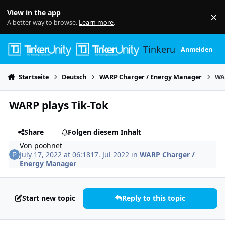
Skip to content
View in the app
×
Di
A better way to browse.
Learn more
.
Tinkerunity
Anmelden
Startseite
Deutsch
WARP Charger / Energy Manager
WA
WARP plays Tik-Tok
Share
Folgen diesem Inhalt
Von
poohnet
July 17, 2022 at 06:18
17. Jul 2022
in
WARP Charger /
Energy Manager
Start new topic
Reply to this topic
Author stats