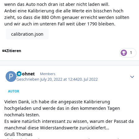
wenn das Auto noch dran ist aber nicht laden will.
Anbei eine Kalibrierung die alle Werte ein bisschen hoch
zieht, so dass die 880 Ohm genauer erreicht werden sollten
und wir auch im unteren Fall weit über 1790 bleiben.
calibration.json
Zitieren
1
Author stats
poohnet
Members
Geschrieben
July 20, 2022 at 12:44
20. Jul 2022
AUTOR
Vielen Dank, ich habe die angepasste Kalibrierung
hochgeladen und werde das in den kommenden Tagen
nochmals testen.
Es wäre natürlich interessant zu wissen, warum der Passat da
manchmal diese Widerstandswerte zurückliefert…
Gruß Thomas