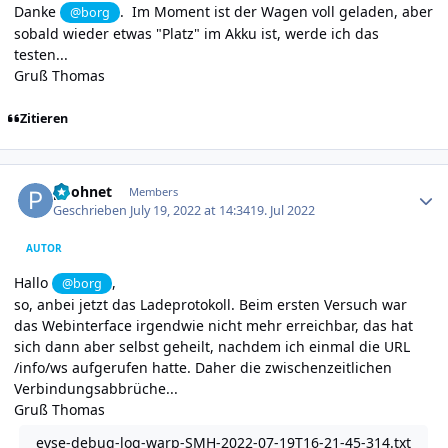
Danke
. Im Moment ist der Wagen voll geladen, aber
@borg
sobald wieder etwas "Platz" im Akku ist, werde ich das
testen...
Gruß Thomas
Zitieren
Author stats
poohnet
Members
Geschrieben
July 19, 2022 at 14:34
19. Jul 2022
AUTOR
Hallo
,
@borg
so, anbei jetzt das Ladeprotokoll. Beim ersten Versuch war
das Webinterface irgendwie nicht mehr erreichbar, das hat
sich dann aber selbst geheilt, nachdem ich einmal die URL
/info/ws aufgerufen hatte. Daher die zwischenzeitlichen
Verbindungsabbrüche...
Gruß Thomas
evse-debug-log-warp-SMH-2022-07-19T16-21-45-314.txt