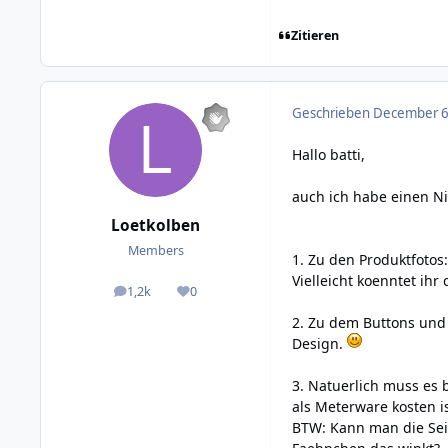
Zitieren
Geschrieben
December 6,
Hallo batti,
auch ich habe einen N
Loetkolben
Members
1. Zu den Produktfotos
Vielleicht koenntet ihr
1,2k
0
posts
Reputation
2. Zu dem Buttons und
Design.
3. Natuerlich muss es b
als Meterware kosten i
BTW: Kann man die Sei