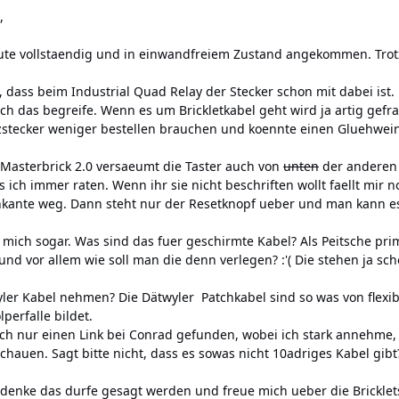
,
eute vollstaendig und in einwandfreiem Zustand angekommen. Tr
 dass beim Industrial Quad Relay der Stecker schon mit dabei ist. 
ich das begreife. Wenn es um Brickletkabel geht wird ja artig gefr
tzstecker weniger bestellen brauchen und koennte einen Gluehwei
m Masterbrick 2.0 versaeumt die Taster auch von
unten
der anderen 
ich immer raten. Wenn ihr sie nicht beschriften wollt faellt mir n
enkante weg. Dann steht nur der Resetknopf ueber und man kann e
t mich sogar. Was sind das fuer geschirmte Kabel? Als Peitsche p
und vor allem wie soll man die denn verlegen? :'( Die stehen ja 
yler Kabel nehmen? Die Dätwyler Patchkabel sind so was von flexi
perfalle bildet.
ich nur einen
Link bei Conrad
gefunden, wobei ich stark annehme, 
chauen. Sagt bitte nicht, dass es sowas nicht 10adriges Kabel gibt
denke das durfe gesagt werden und freue mich ueber die Bricklets