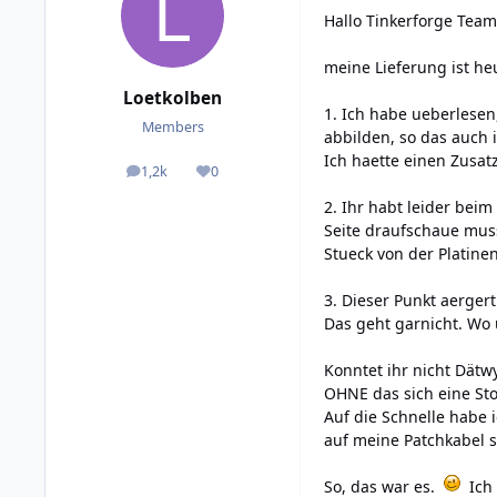
Hallo Tinkerforge Team
meine Lieferung ist h
Loetkolben
1. Ich habe ueberlesen,
Members
abbilden, so das auch 
Ich haette einen Zusa
1,2k
0
posts
Reputation
2. Ihr habt leider bei
Seite draufschaue muss 
Stueck von der Platin
3. Dieser Punkt aerger
Das geht garnicht. Wo 
Konntet ihr nicht Dätw
OHNE das sich eine Stol
Auf die Schnelle habe 
auf meine Patchkabel s
So, das war es.
Ich 