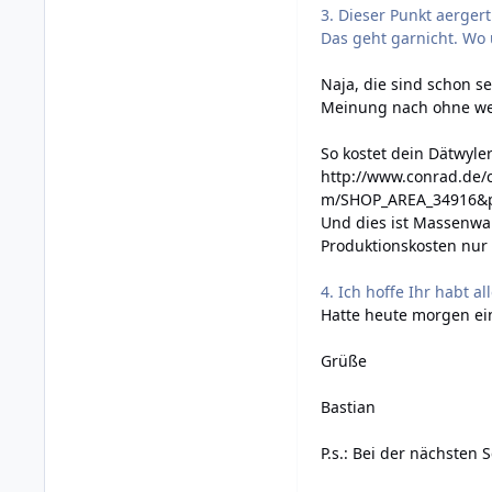
3. Dieser Punkt aerger
Das geht garnicht. Wo 
Naja, die sind schon s
Meinung nach ohne weit
So kostet dein Dätwyle
http://www.conrad.de/
m/SHOP_AREA_34916&p
Und dies ist Massenwar
Produktionskosten nur w
4. Ich hoffe Ihr habt a
Hatte heute morgen ei
Grüße
Bastian
P.s.: Bei der nächsten