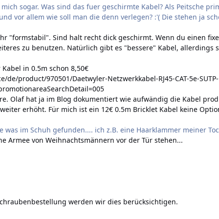
t mich sogar. Was sind das fuer geschirmte Kabel? Als Peitsche p
und vor allem wie soll man die denn verlegen? :'( Die stehen ja 
ehr "formstabil". Sind halt recht dick geschirmt. Wenn du einen fi
eres zu benutzen. Natürlich gibt es "bessere" Kabel, allerdings s
r Kabel in 0.5m schon 8,50€
ce/de/product/970501/Daetwyler-Netzwerkkabel-RJ45-CAT-5e-SUTP-
romotionareaSearchDetail=005
e. Olaf hat ja im Blog dokumentiert wie aufwändig die Kabel produ
eiter erhöht. Für mich ist ein 12€ 0.5m Bricklet Kabel keine Optio
lle was im Schuh gefunden.... ich z.B. eine Haarklammer meiner Tocht
ne Armee von Weihnachtsmännern vor der Tür stehen...
 Schraubenbestellung werden wir dies berücksichtigen.