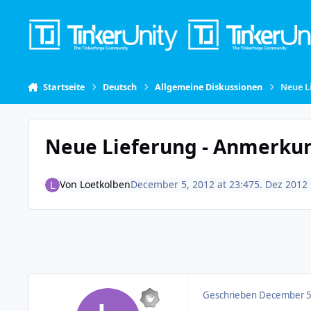
Skip to content
Startseite
Deutsch
Allgemeine Diskussionen
Neue L
Neue Lieferung - Anmerku
Von
Loetkolben
December 5, 2012 at 23:47
5. Dez 2012
Geschrieben
December 5,