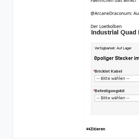
Faehnchen das winkt?
@ArcaneDraconum: Auf j
Der Loetkolben
Zitieren