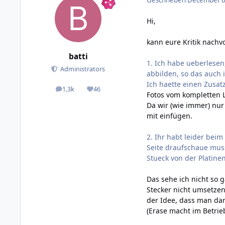
Geschrieben
December 6,
Hi,
kann eure Kritik nachv
batti
1. Ich habe ueberlesen,
Administrators
abbilden, so das auch 
Ich haette einen Zusa
1,3k
46
posts
Reputation
Fotos vom kompletten 
Da wir (wie immer) nur
mit einfügen.
2. Ihr habt leider bei
Seite draufschaue muss 
Stueck von der Platin
Das sehe ich nicht so g
Stecker nicht umsetzen
der Idee, dass man dan
(Erase macht im Betrieb