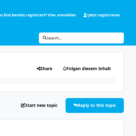
u bist bereits registriert? Hier anmelden
Jetzt registrieren
Search...
Share
Folgen diesem Inhalt
Start new topic
Reply to this topic