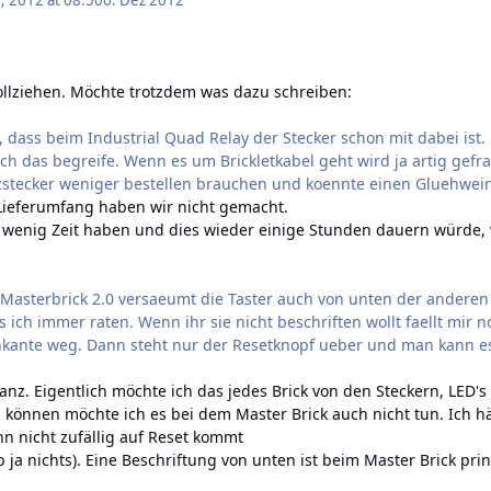
 2012 at 08:50
6. Dez 2012
ollziehen. Möchte trotzdem was dazu schreiben:
 dass beim Industrial Quad Relay der Stecker schon mit dabei ist. 
ich das begreife. Wenn es um Brickletkabel geht wird ja artig gefr
tzstecker weniger bestellen brauchen und koennte einen Gluehwei
Lieferumfang haben wir nicht gemacht.
 wenig Zeit haben und dies wieder einige Stunden dauern würde, w
m Masterbrick 2.0 versaeumt die Taster auch von unten der anderen
ich immer raten. Wenn ihr sie nicht beschriften wollt faellt mir n
enkante weg. Dann steht nur der Resetknopf ueber und man kann e
anz. Eigentlich möchte ich das jedes Brick von den Steckern, LED's 
 können möchte ich es bei dem Master Brick auch nicht tun. Ich h
n nicht zufällig auf Reset kommt
 ja nichts). Eine Beschriftung von unten ist beim Master Brick prin