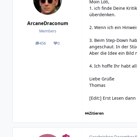
Moin Löti,
1. ich finde Deine Kri
überdenken.
ArcaneDraconum
2. Wenn ich ein Hinweis
Members
3. Beim Step-Down habe
456
0
posts
Reputation
angeschaut. In der Stüc
Aber die Idee ein Bild m
4. Ich hoffe Ihr habt a
Liebe Grüße
Thomas
[Edit:] Erst Lesen dan
Zitieren