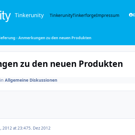
Tinkerunity
Tinkerunity
Tinkerforge
Impressum
D
ieferung - Anmerkungen zu den neuen Produkten
ngen zu den neuen Produkten
in
Allgemeine Diskussionen
 2012 at 23:47
5. Dez 2012