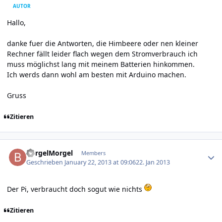
AUTOR
Hallo,
danke fuer die Antworten, die Himbeere oder nen kleiner
Rechner fällt leider flach wegen dem Stromverbrauch ich
muss möglichst lang mit meinem Batterien hinkommen.
Ich werds dann wohl am besten mit Arduino machen.
Gruss
Zitieren
Author stats
BorgelMorgel
Members
Geschrieben
January 22, 2013 at 09:06
22. Jan 2013
Der Pi, verbraucht doch sogut wie nichts
Zitieren