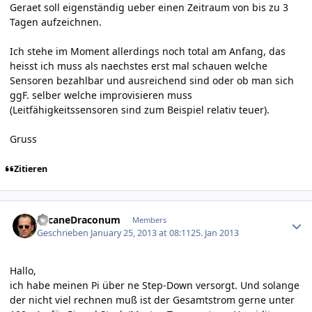
Geraet soll eigenständig ueber einen Zeitraum von bis zu 3
Tagen aufzeichnen.
Ich stehe im Moment allerdings noch total am Anfang, das
heisst ich muss als naechstes erst mal schauen welche
Sensoren bezahlbar und ausreichend sind oder ob man sich
ggF. selber welche improvisieren muss
(Leitfähigkeitssensoren sind zum Beispiel relativ teuer).
Gruss
Zitieren
Author stats
ArcaneDraconum
Members
Geschrieben
January 25, 2013 at 08:11
25. Jan 2013
Hallo,
ich habe meinen Pi über ne Step-Down versorgt. Und solange
der nicht viel rechnen muß ist der Gesamtstrom gerne unter