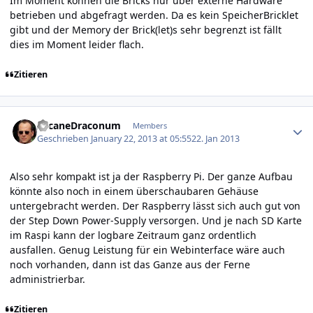
Im Moment können die Bricks nur über externe Hardware
betrieben und abgefragt werden. Da es kein SpeicherBricklet
gibt und der Memory der Brick(let)s sehr begrenzt ist fällt
dies im Moment leider flach.
Zitieren
Author stats
ArcaneDraconum
Members
Geschrieben
January 22, 2013 at 05:55
22. Jan 2013
Also sehr kompakt ist ja der Raspberry Pi. Der ganze Aufbau
könnte also noch in einem überschaubaren Gehäuse
untergebracht werden. Der Raspberry lässt sich auch gut von
der Step Down Power-Supply versorgen. Und je nach SD Karte
im Raspi kann der logbare Zeitraum ganz ordentlich
ausfallen. Genug Leistung für ein Webinterface wäre auch
noch vorhanden, dann ist das Ganze aus der Ferne
administrierbar.
Zitieren