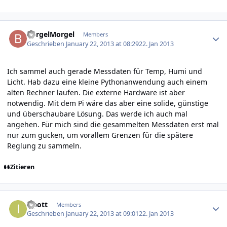
Author stats
BorgelMorgel
Members
Geschrieben
January 22, 2013 at 08:29
22. Jan 2013
Ich sammel auch gerade Messdaten für Temp, Humi und
Licht. Hab dazu eine kleine Pythonanwendung auch einem
alten Rechner laufen. Die externe Hardware ist aber
notwendig. Mit dem Pi wäre das aber eine solide, günstige
und überschaubare Lösung. Das werde ich auch mal
angehen. Für mich sind die gesammelten Messdaten erst mal
nur zum gucken, um vorallem Grenzen für die spätere
Reglung zu sammeln.
Zitieren
Author stats
ispott
Members
Geschrieben
January 22, 2013 at 09:01
22. Jan 2013