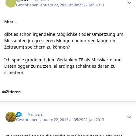
Geschrieben
January 22, 2013 at 00:27
22. Jan 2013
Moin,
gibt es schon irgendeine Möglichkeit oder Umsetzung um
Messdaten (in grösseren Mengen ueber nen längeren
Zeitraum) speichern zu können?
Ich spiele grade mit dem Gedanken TF als Messkarte und
Datenlogger zu nutzen, allerdings scheint es daran zu
scheitern.
Zitieren
Author stats
jan
Members
Geschrieben
January 22, 2013 at 05:29
22. Jan 2013