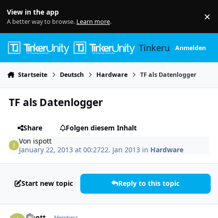
Skip to content
View in the app
×
Di
A better way to browse.
Learn more
.
Tinkerunity
Anmelden
Startseite
Deutsch
Hardware
TF als Datenlogger
TF als Datenlogger
Share
Folgen diesem Inhalt
Von
ispott
January 22, 2013 at 00:27
22. Jan 2013
in
Hardware
Start new topic
Reply to this topic
Author stats
ispott
Members