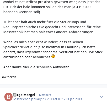
(wobei es natuerlicht praktisch gewesen waer, dass jetzt das
PTC Bricklet bald kommen soll an das man ja 4 PT1000
haengen koennen soll)
TF ist aber halt auch mehr fuer die Steuerungs und
Reglungstechnische Ecke gedacht und interessant, für reine
Messtechnik hat man halt etwas andere Anforderungen.
Wobei es mich aber echt wundert, dass es keinen
Speicherbricklet gibt (also nichtmal in Planung), ich hatte
gehofft, dass irgendwer schonmal versucht hat nen USB Stick
einzubinden oder aehnliches
Aber danke fuer die schnellen Antworten!
Zitieren
Author stats
BorgelMorgel
Members
Geschrieben
January 23, 2013 at 09:17
23. Jan 2013