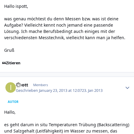
Hallo ispott,
was genau möchtest du denn Messen bzw. was ist deine
Aufgabe? Vielleicht kennt noch jemand eine passende
Lösung. Ich mache Berufsbedingt auch einiges mit der
verschiedensten Messtechnik, vielleicht kann man ja helfen.
Gruß
Zitieren
Author stats
ispott
Members
Geschrieben
January 23, 2013 at 12:07
23. Jan 2013
AUTOR
Hallo,
es geht darum in situ Temperaturen Trübung (Backscattering)
und Salzgehalt (Leitfähigkeit) im Wasser zu messen, das