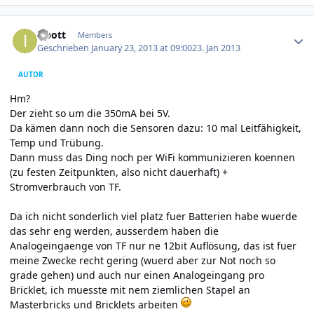
Author stats
ispott
Members
Geschrieben
January 23, 2013 at 09:00
23. Jan 2013
AUTOR
Hm?
Der zieht so um die 350mA bei 5V.
Da kämen dann noch die Sensoren dazu: 10 mal Leitfähigkeit,
Temp und Trübung.
Dann muss das Ding noch per WiFi kommunizieren koennen
(zu festen Zeitpunkten, also nicht dauerhaft) +
Stromverbrauch von TF.
Da ich nicht sonderlich viel platz fuer Batterien habe wuerde
das sehr eng werden, ausserdem haben die
Analogeingaenge von TF nur ne 12bit Auflösung, das ist fuer
meine Zwecke recht gering (wuerd aber zur Not noch so
grade gehen) und auch nur einen Analogeingang pro
Bricklet, ich muesste mit nem ziemlichen Stapel an
Masterbricks und Bricklets arbeiten