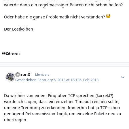
wuerde dann ein regelmaessiger Beacon nicht schon helfen?
Oder habe die ganze Problematik nicht verstanden?
Der Loetkolben
Zitieren
Author stats
AuronX
Members
Geschrieben
February 6, 2013 at 18:13
6. Feb 2013
Da wir hier von einem Ping über TCP sprechen (korrekt?)
würde ich sagen, dass ein einzelner Timeout reichen sollte,
um eine Trennung zu erkennen. Immerhin hat ja TCP schon
genügend Retransmission-Logik, um einzelne Pakete neu zu
übertragen.