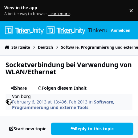
Skip to content
View in the app
×
Di
A better way to browse.
Learn more
.
Tinkerunity
Anmelden
Startseite
Deutsch
Software, Programmierung und externe
Socketverbindung bei Verwendung von
WLAN/Ethernet
Share
Folgen diesem Inhalt
Von
borg
February 6, 2013 at 13:49
6. Feb 2013
in
Software,
Programmierung und externe Tools
Start new topic
Reply to this topic