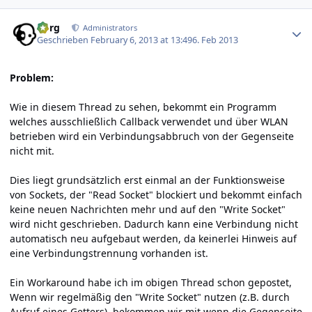
Author stats
borg
Administrators
Geschrieben
February 6, 2013 at 13:49
6. Feb 2013
Problem:
Wie in
diesem
Thread zu sehen, bekommt ein Programm
welches ausschließlich Callback verwendet und über WLAN
betrieben wird ein Verbindungsabbruch von der Gegenseite
nicht mit.
Dies liegt grundsätzlich erst einmal an der Funktionsweise
von Sockets, der "Read Socket" blockiert und bekommt einfach
keine neuen Nachrichten mehr und auf den "Write Socket"
wird nicht geschrieben. Dadurch kann eine Verbindung nicht
automatisch neu aufgebaut werden, da keinerlei Hinweis auf
eine Verbindungstrennung vorhanden ist.
Ein Workaround habe ich im obigen Thread schon gepostet,
Wenn wir regelmäßig den "Write Socket" nutzen (z.B. durch
Aufruf eines Getters), bekommen wir mit wenn die Gegenseite