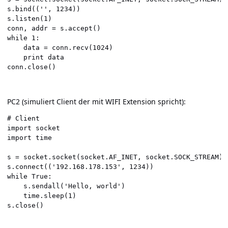
s.bind(('', 1234))

s.listen(1)

conn, addr = s.accept()

while 1:

    data = conn.recv(1024)

    print data

PC2 (simuliert Client der mit WIFI Extension spricht):
# Client

import socket

import time

s = socket.socket(socket.AF_INET, socket.SOCK_STREAM)

s.connect(('192.168.178.153', 1234))

while True:

    s.sendall('Hello, world')

    time.sleep(1)
