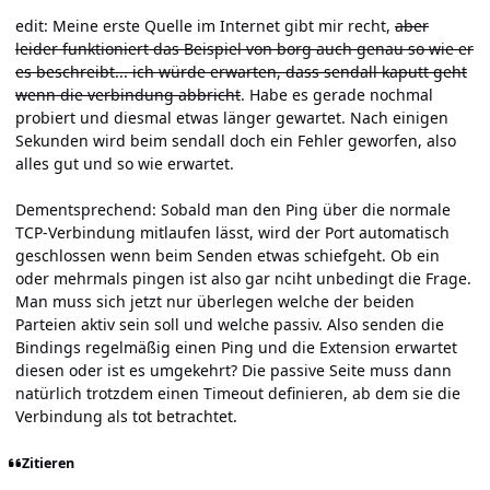
edit:
Meine erste Quelle
im Internet gibt mir recht,
aber
leider funktioniert das Beispiel von borg auch genau so wie er
es beschreibt... ich würde erwarten, dass sendall kaputt geht
wenn die verbindung abbricht
. Habe es gerade nochmal
probiert und diesmal etwas länger gewartet. Nach einigen
Sekunden wird beim sendall doch ein Fehler geworfen, also
alles gut und so wie erwartet.
Dementsprechend: Sobald man den Ping über die normale
TCP-Verbindung mitlaufen lässt, wird der Port automatisch
geschlossen wenn beim Senden etwas schiefgeht. Ob ein
oder mehrmals pingen ist also gar nciht unbedingt die Frage.
Man muss sich jetzt nur überlegen welche der beiden
Parteien aktiv sein soll und welche passiv. Also senden die
Bindings regelmäßig einen Ping und die Extension erwartet
diesen oder ist es umgekehrt? Die passive Seite muss dann
natürlich trotzdem einen Timeout definieren, ab dem sie die
Verbindung als tot betrachtet.
Zitieren