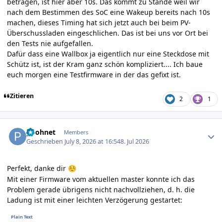
betragen, ist hier aber 10s. Das kommt zu Stande weil wir
nach dem Bestimmen des SoC eine Wakeup bereits nach 10s
machen, dieses Timing hat sich jetzt auch bei beim PV-
Überschussladen eingeschlichen. Das ist bei uns vor Ort bei
den Tests nie aufgefallen.
Dafür dass eine Wallbox ja eigentlich nur eine Steckdose mit
Schütz ist, ist der Kram ganz schön kompliziert.... Ich baue
euch morgen eine Testfirmware in der das gefixt ist.
Zitieren
2
1
Author stats
poohnet
Members
Geschrieben
July 8, 2026 at 16:54
8. Jul 2026
Perfekt, danke dir
☺️
Mit einer Firmware vom aktuellen master konnte ich das
Problem gerade übrigens nicht nachvollziehen, d. h. die
Ladung ist mit einer leichten Verzögerung gestartet: