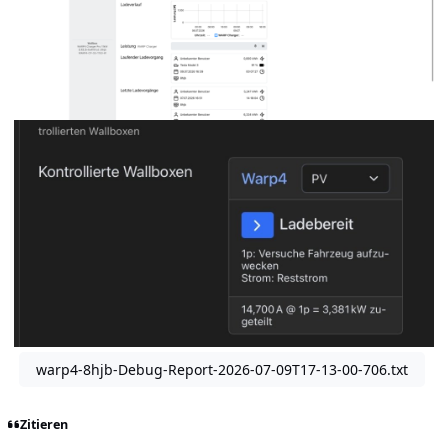
warp4-8hjb-Debug-Report-2026-07-09T17-13-00-706.txt
Zitieren