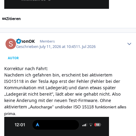
Zitieren
Author stats
schonOK
Members
Geschrieben
July 11, 2026 at 10:45
11. Jul 2026
AUTOR
Korrektur nach Fahrt:
Nachdem ich gefahren bin, erscheint bei aktiviertem
ISO15118 in der Tesla App erst der Fehler (Fehler bei der
Kommunikation mit Ladegerät) und dann etwas später
„Ladegerät nicht bereit“, lädt aber wie gehabt nicht. Also
keine Änderung mit der neuen Test-Firmware. Ohne
aktiviertem „
Au­to­char­ge“ und/oder ISO 15118 funktioniert alles
prima.