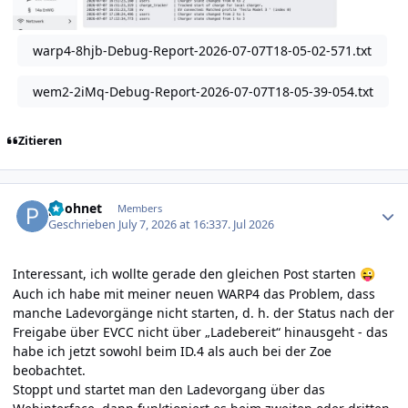
warp4-8hjb-Debug-Report-2026-07-07T18-05-02-571.txt
wem2-2iMq-Debug-Report-2026-07-07T18-05-39-054.txt
Zitieren
Author stats
poohnet
Members
Geschrieben
July 7, 2026 at 16:33
7. Jul 2026
Interessant, ich wollte gerade den gleichen Post starten
😜
Auch ich habe mit meiner neuen WARP4 das Problem, dass
manche Ladevorgänge nicht starten, d. h. der Status nach der
Freigabe über EVCC nicht über „Ladebereit“ hinausgeht - das
habe ich jetzt sowohl beim ID.4 als auch bei der Zoe
beobachtet.
Stoppt und startet man den Ladevorgang über das