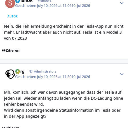
schonOK
Members
Geschrieben
July 10, 2026 at 11:06
10. Jul 2026
AUTOR
Nein, die Fehlermeldung erscheint in der Tesla-App nun nicht
mehr. Er lädt/wacht aber auch nicht auf. Tesla ist ein Model 3
von 07.2023
Zitieren
Author stats
borg
Administrators
Geschrieben
July 10, 2026 at 11:30
10. Jul 2026
Mh, komisch. Ich war davon ausgegangen dass der Tesla auf
jeden Fall wieder anfängt zu laden wenn die DC-Ladung ohne
Fehler beendet wird.
Wird denn sonst irgendeine Statusinformation im Tesla oder
in der App angezeigt?