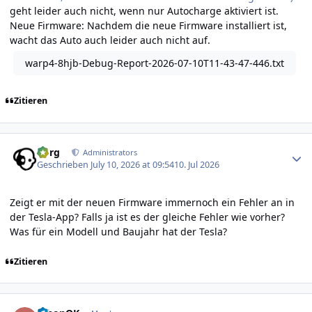
geht leider auch nicht, wenn nur Autocharge aktiviert ist.
Neue Firmware: Nachdem die neue Firmware installiert ist,
wacht das Auto auch leider auch nicht auf.
warp4-8hjb-Debug-Report-2026-07-10T11-43-47-446.txt
Zitieren
Author stats
borg
Administrators
Geschrieben
July 10, 2026 at 09:54
10. Jul 2026
Zeigt er mit der neuen Firmware immernoch ein Fehler an in
der Tesla-App? Falls ja ist es der gleiche Fehler wie vorher?
Was für ein Modell und Baujahr hat der Tesla?
Zitieren
Author stats