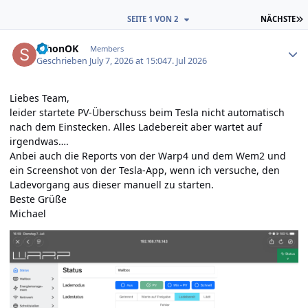
L
SEITE 1 VON 2
NÄCHSTE
Author stats
schonOK
Members
Geschrieben
July 7, 2026 at 15:04
7. Jul 2026
Liebes Team,
leider startete PV-Überschuss beim Tesla nicht automatisch
nach dem Einstecken. Alles Ladebereit aber wartet auf
irgendwas….
Anbei auch die Reports von der Warp4 und dem Wem2 und
ein Screenshot von der Tesla-App, wenn ich versuche, den
Ladevorgang aus dieser manuell zu starten.
Beste Grüße
Michael