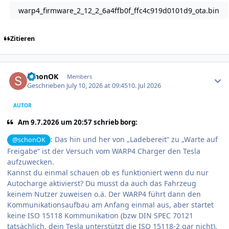
warp4_firmware_2_12_2_6a4ffb0f_ffc4c919d0101d9_ota.bin
Zitieren
Author stats
schonOK
Members
Geschrieben
July 10, 2026 at 09:45
10. Jul 2026
AUTOR
Am 9.7.2026 um 20:57 schrieb borg:
: Das hin und her von „Ladebereit“ zu „Warte auf
@schonOK
Freigabe“ ist der Versuch vom WARP4 Charger den Tesla
aufzuwecken.
Kannst du einmal schauen ob es funktioniert wenn du nur
Autocharge aktivierst? Du musst da auch das Fahrzeug
keinem Nutzer zuweisen o.ä. Der WARP4 führt dann den
Kommunikationsaufbau am Anfang einmal aus, aber startet
keine ISO 15118 Kommunikation (bzw DIN SPEC 70121
tatsächlich, dein Tesla unterstützt die ISO 15118-2 gar nicht).