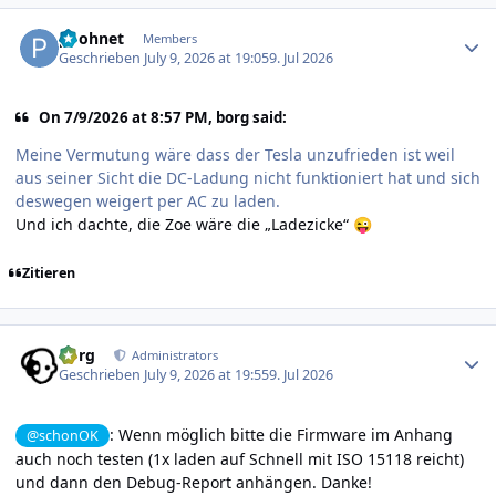
Author stats
poohnet
Members
Geschrieben
July 9, 2026 at 19:05
9. Jul 2026
On 7/9/2026 at 8:57 PM, borg said:
Meine Vermutung wäre dass der Tesla unzufrieden ist weil
aus seiner Sicht die DC-Ladung nicht funktioniert hat und sich
deswegen weigert per AC zu laden.
Und ich dachte, die Zoe wäre die „Ladezicke“
😜
Zitieren
Author stats
borg
Administrators
Geschrieben
July 9, 2026 at 19:55
9. Jul 2026
: Wenn möglich bitte die Firmware im Anhang
@schonOK
auch noch testen (1x laden auf Schnell mit ISO 15118 reicht)
und dann den Debug-Report anhängen. Danke!