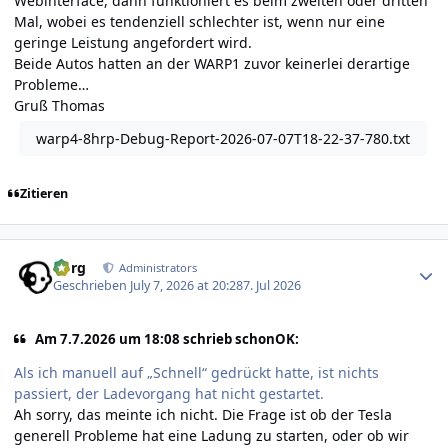
Webinterface, dann funktioniert es beim zweiten oder dritten
Mal, wobei es tendenziell schlechter ist, wenn nur eine
geringe Leistung angefordert wird.
Beide Autos hatten an der WARP1 zuvor keinerlei derartige
Probleme…
Gruß Thomas
warp4-8hrp-Debug-Report-2026-07-07T18-22-37-780.txt
Zitieren
Author stats
borg
Administrators
Geschrieben
July 7, 2026 at 20:28
7. Jul 2026
Am 7.7.2026 um 18:08 schrieb schonOK:
Als ich manuell auf „Schnell“ gedrückt hatte, ist nichts
passiert, der Ladevorgang hat nicht gestartet.
Ah sorry, das meinte ich nicht. Die Frage ist ob der Tesla
generell Probleme hat eine Ladung zu starten, oder ob wir