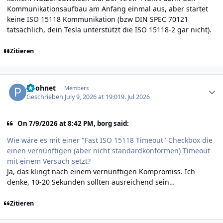
Kommunikationsaufbau am Anfang einmal aus, aber startet
keine ISO 15118 Kommunikation (bzw DIN SPEC 70121
tatsächlich, dein Tesla unterstützt die ISO 15118-2 gar nicht).
Zitieren
Author stats
poohnet
Members
Geschrieben
July 9, 2026 at 19:01
9. Jul 2026
On 7/9/2026 at 8:42 PM, borg said:
Wie wäre es mit einer "Fast ISO 15118 Timeout" Checkbox die
einen vernünftigen (aber nicht standardkonformen) Timeout
mit einem Versuch setzt?
Ja, das klingt nach einem vernünftigen Kompromiss. Ich
denke, 10-20 Sekunden sollten ausreichend sein…
Zitieren