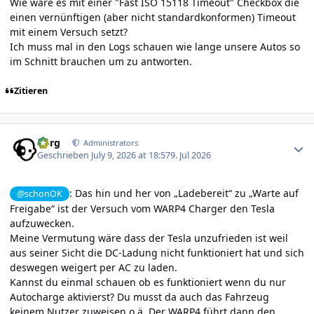
Wie wäre es mit einer "Fast ISO 15118 Timeout" Checkbox die
einen vernünftigen (aber nicht standardkonformen) Timeout
mit einem Versuch setzt?
Ich muss mal in den Logs schauen wie lange unsere Autos so
im Schnitt brauchen um zu antworten.
Zitieren
Author stats
borg
Administrators
Geschrieben
July 9, 2026 at 18:57
9. Jul 2026
: Das hin und her von „Ladebereit“ zu „Warte auf
@schonOK
Freigabe“ ist der Versuch vom WARP4 Charger den Tesla
aufzuwecken.
Meine Vermutung wäre dass der Tesla unzufrieden ist weil
aus seiner Sicht die DC-Ladung nicht funktioniert hat und sich
deswegen weigert per AC zu laden.
Kannst du einmal schauen ob es funktioniert wenn du nur
Autocharge aktivierst? Du musst da auch das Fahrzeug
keinem Nutzer zuweisen o.ä. Der WARP4 führt dann den