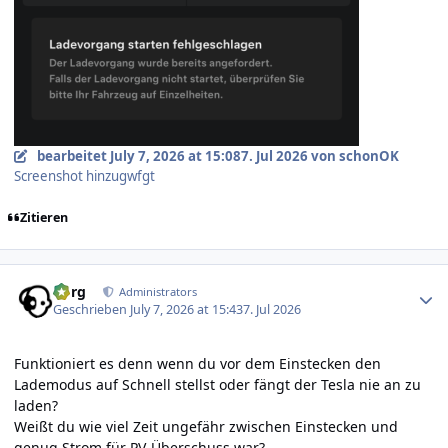
bearbeitet
July 7, 2026 at 15:08
7. Jul 2026
von schonOK
Screenshot hinzugwfgt
Zitieren
Author stats
borg
Administrators
Geschrieben
July 7, 2026 at 15:43
7. Jul 2026
Funktioniert es denn wenn du vor dem Einstecken den
Lademodus auf Schnell stellst oder fängt der Tesla nie an zu
laden?
Weißt du wie viel Zeit ungefähr zwischen Einstecken und
genug Strom für PV-Überschuss war?