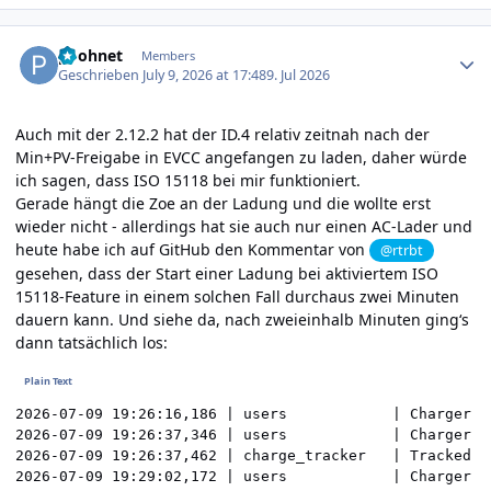
Author stats
poohnet
Members
Geschrieben
July 9, 2026 at 17:48
9. Jul 2026
Auch mit der 2.12.2 hat der ID.4 relativ zeitnah nach der
Min+PV-Freigabe in EVCC angefangen zu laden, daher würde
ich sagen, dass ISO 15118 bei mir funktioniert.
Gerade hängt die Zoe an der Ladung und die wollte erst
wieder nicht - allerdings hat sie auch nur einen AC-Lader und
heute habe ich auf GitHub den Kommentar von
@rtrbt
gesehen, dass der Start einer Ladung bei aktiviertem ISO
15118-Feature in einem solchen Fall durchaus zwei Minuten
dauern kann. Und siehe da, nach zweieinhalb Minuten ging‘s
dann tatsächlich los:
2026-07-09 19:26:16,186 | users            | Charger s
2026-07-09 19:26:37,346 | users            | Charger s
2026-07-09 19:26:37,462 | charge_tracker   | Tracked s
2026-07-09 19:29:02,172 | users            | Charger s