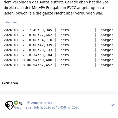
dem Verbinden des Autos auftritt. Gerade eben hat die Zoe
direkt nach der Min+PV Freigabe in EVCC angefangen zu
laden, obwohl sie die ganze Nacht über verbunden war.
2026-07-07 17:49:03,945 | users            | Charger s
2026-07-07 18:08:27,662 | users            | Charger s
2026-07-07 18:08:34,710 | users            | Charger s
2026-07-07 18:08:42,939 | users            | Charger s
2026-07-07 18:09:28,133 | users            | Charger s
2026-07-07 18:34:53,184 | users            | Charger s
2026-07-08 06:54:50,408 | users            | Charger s
2026-07-08 06:54:57,452 | users            | Charger s
Zitieren
Author stats
borg
Administrators
Geschrieben
July 8, 2026 at 15:45
8. Jul 2026