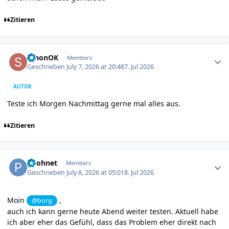
Zitieren
Author stats
schonOK
Members
Geschrieben
July 7, 2026 at 20:48
7. Jul 2026
AUTOR
Teste ich Morgen Nachmittag gerne mal alles aus.
Zitieren
Author stats
poohnet
Members
Geschrieben
July 8, 2026 at 05:01
8. Jul 2026
Moin
,
@borg
auch ich kann gerne heute Abend weiter testen. Aktuell habe
ich aber eher das Gefühl, dass das Problem eher direkt nach