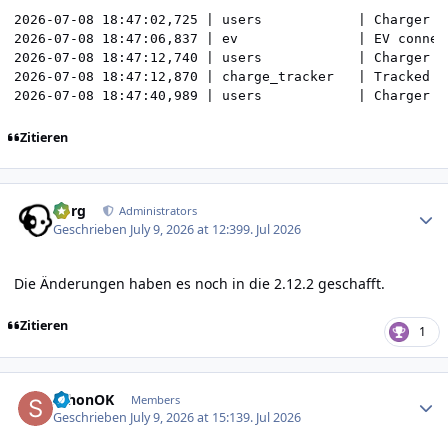
2026-07-08 18:47:02,725 | users            | Charger s
2026-07-08 18:47:06,837 | ev               | EV connec
2026-07-08 18:47:12,740 | users            | Charger s
2026-07-08 18:47:12,870 | charge_tracker   | Tracked s
2026-07-08 18:47:40,989 | users            | Charger s
Zitieren
Author stats
borg
Administrators
Geschrieben
July 9, 2026 at 12:39
9. Jul 2026
Die Änderungen haben es noch in die 2.12.2 geschafft.
Zitieren
1
Author stats
schonOK
Members
Geschrieben
July 9, 2026 at 15:13
9. Jul 2026