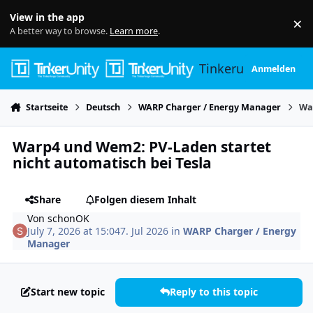
Skip to content
View in the app
×
Di
A better way to browse.
Learn more
.
Tinkerunity
Anmelden
Startseite
Deutsch
WARP Charger / Energy Manager
War
Warp4 und Wem2: PV-Laden startet
nicht automatisch bei Tesla
Share
Folgen diesem Inhalt
Von
schonOK
July 7, 2026 at 15:04
7. Jul 2026
in
WARP Charger / Energy
Manager
Start new topic
Reply to this topic