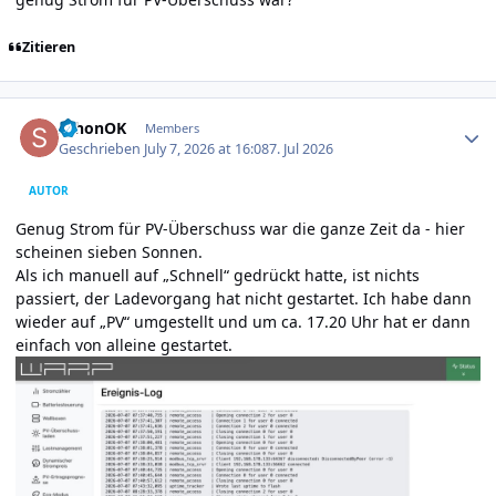
Zitieren
Author stats
schonOK
Members
Geschrieben
July 7, 2026 at 16:08
7. Jul 2026
AUTOR
Genug Strom für PV-Überschuss war die ganze Zeit da - hier
scheinen sieben Sonnen.
Als ich manuell auf „Schnell“ gedrückt hatte, ist nichts
passiert, der Ladevorgang hat nicht gestartet. Ich habe dann
wieder auf „PV“ umgestellt und um ca. 17.20 Uhr hat er dann
einfach von alleine gestartet.