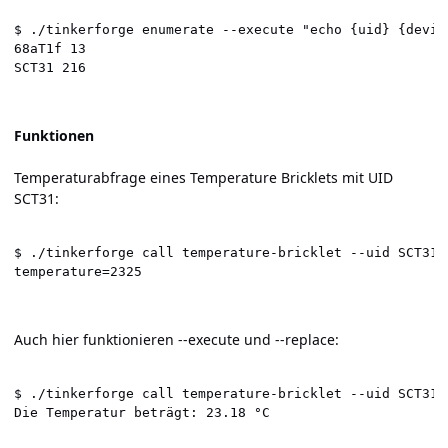
$ ./tinkerforge enumerate --execute "echo {uid} {devic
68aT1f 13

SCT31 216
Funktionen
Temperaturabfrage eines Temperature Bricklets mit UID
SCT31:
$ ./tinkerforge call temperature-bricklet --uid SCT31 g
temperature=2325
Auch hier funktionieren --execute und --replace:
$ ./tinkerforge call temperature-bricklet --uid SCT31 
Die Temperatur beträgt: 23.18 °C