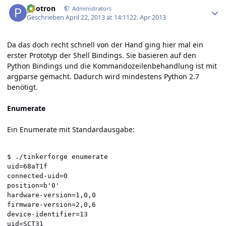
photron
Administrators
Geschrieben
April 22, 2013 at 14:11
22. Apr 2013
Da das doch recht schnell von der Hand ging hier mal ein
erster Prototyp der Shell Bindings. Sie basieren auf den
Python Bindings und die Kommandozeilenbehandlung ist mit
argparse gemacht. Dadurch wird mindestens Python 2.7
benötigt.
Enumerate
Ein Enumerate mit Standardausgabe:
$ ./tinkerforge enumerate

uid=68aT1f

connected-uid=0

position=b'0'

hardware-version=1,0,0

firmware-version=2,0,6

device-identifier=13

uid=SCT31
