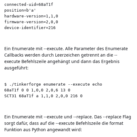
connected-uid=68aT1f

position=b'a'

hardware-version=1,1,0

firmware-version=2,0,0

device-identifier=216
Ein Enumerate mit --execute. Alle Parameter des Enumerate
Callbacks werden durch Leerzeichen getrennt an die --
execute Befehlszeile angehängt und dann das Ergebnis
ausgeführt:
$ ./tinkerforge enumerate --execute echo

68aT1f 0 0 1,0,0 2,0,6 13 0

SCT31 68aT1f a 1,1,0 2,0,0 216 0
Ein Enumerate mit --execute und --replace. Das --replace Flag
sorgt dafür, dass auf die --execute Befehlszeile die format
Funktion aus Python angewandt wird: