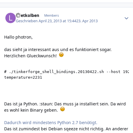
Author stats
Loetkolben
Members
Geschrieben
April 23, 2013 at 15:44
23. Apr 2013
Hallo photron,
das sieht ja interessant aus und es funktioniert sogar.
Herzlichen Glueckwunsch!
# ./tinkerforge_shell_bindings.20130422.sh --host 192.
temperature=2231
Das ist ja Python. :staun: Das muss ja installiert sein. Da wird
es wohl kein Binary geben.
Dadurch wird mindestens Python 2.7 benötigt.
Das ist zumindest bei Debian sqeeze nicht richtig.
An anderer