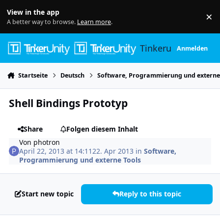
Skip to content
View in the app
×
Di
A better way to browse.
Learn more
.
Tinkerunity
Anmelden
Startseite
Deutsch
Software, Programmierung und externe
Shell Bindings Prototyp
Share
Folgen diesem Inhalt
Von
photron
April 22, 2013 at 14:11
22. Apr 2013
in
Software,
Programmierung und externe Tools
Start new topic
Reply to this topic
Author stats