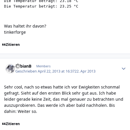
Die Temperatur beträgt: 23.18 °C

Die Temperatur beträgt: 23.25 °C
Was haltet ihr davon?
tinkerforge
Zitieren
Author stats
FabianB
Members
Geschrieben
April 22, 2013 at 16:37
22. Apr 2013
Sehr cool, nach so etwas hatte ich vor Ewigkeiten schonmal
gefragt. Sieht auf den ersten Blick sehr gut aus. Ich habe
leider gerade keine Zeit, das mal genauer zu betrachten und
auszuprobieren. Das werde ich aber bald nachholen. Bis
dahin: Weiter so.
Zitieren