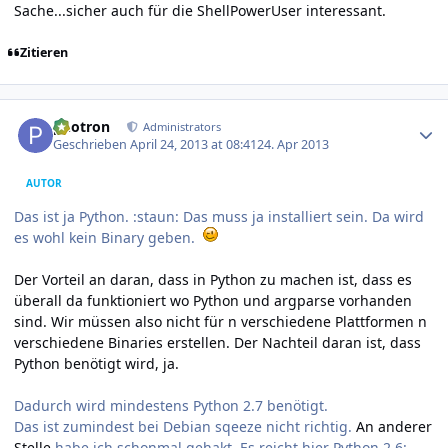
Sache...sicher auch für die ShellPowerUser interessant.
Zitieren
Author stats
photron
Administrators
Geschrieben
April 24, 2013 at 08:41
24. Apr 2013
AUTOR
Das ist ja Python. :staun: Das muss ja installiert sein. Da wird
es wohl kein Binary geben.
Der Vorteil an daran, dass in Python zu machen ist, dass es
überall da funktioniert wo Python und argparse vorhanden
sind. Wir müssen also nicht für n verschiedene Plattformen n
verschiedene Binaries erstellen. Der Nachteil daran ist, dass
Python benötigt wird, ja.
Dadurch wird mindestens Python 2.7 benötigt.
Das ist zumindest bei Debian sqeeze nicht richtig.
An anderer
Stelle
habe ich schonmal gehakt. Es reicht hier Python 2.6: