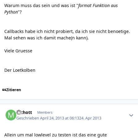
Warum muss das sein und was ist "
format Funktion aus
Python
"?
Callbacks habe ich nicht probiert, da ich sie nicht benoetige.
Mal sehen was ich damit mache(n kann).
Viele Gruesse
Der Loetkolben
Zitieren
Author stats
mchott
Members
Geschrieben
April 24, 2013 at 06:13
24. Apr 2013
Allein um mal lowlevel zu testen ist das eine gute