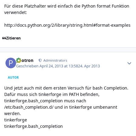
Für diese Platzhalter wird einfach die Python format Funktion
verwendet:
http://docs.python.org/2/library/string.html#format-examples
Zitieren
Author stats
photron
Administrators
Geschrieben
April 24, 2013 at 13:58
24. Apr 2013
AUTOR
Und jetzt auch mit dem ersten Versuch für bash Completion.
Dafür muss sich tinkerforge im PATH befinden,
tinkerforge.bash_completion muss nach
/etc/bash_completion.d/ und in tinkerforge umbenannt
werden.
tinkerforge
tinkerforge.bash_completion