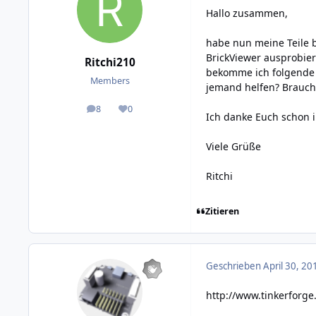
Hallo zusammen,
habe nun meine Teile 
BrickViewer ausprobier
Ritchi210
bekomme ich folgende 
Members
jemand helfen? Braucht
8
0
posts
Reputation
Ich danke Euch schon 
Viele Grüße
Ritchi
Zitieren
Geschrieben
April 30, 20
http://www.tinkerforg