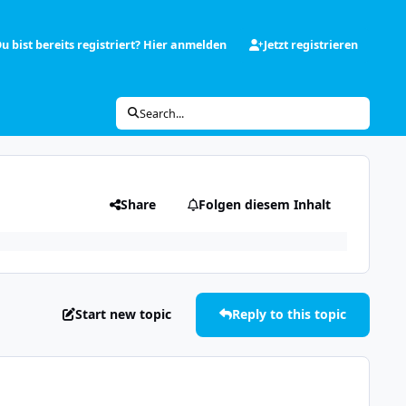
u bist bereits registriert? Hier anmelden
Jetzt registrieren
Search...
Share
Folgen diesem Inhalt
Start new topic
Reply to this topic