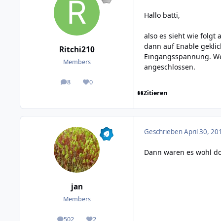
Hallo batti,
also es sieht wie folgt
dann auf Enable geklic
Ritchi210
Eingangsspannung. Wen
Members
angeschlossen.
8
0
posts
Reputation
Zitieren
Geschrieben
April 30, 20
Dann waren es wohl doc
jan
Members
502
2