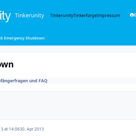
Tinkerunity
Tinkerunity
Tinkerforge
Impressum
D
ick Emergency Shutdown
own
fängerfragen und FAQ
13 at 14:06
30. Apr 2013