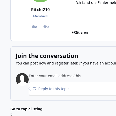
Ich fand die Fehlerme
Ritchi210
Members
8
0
posts
Reputation
Zitieren
Join the conversation
You can post now and register later. If you have an accou
Reply to this topic...
Go to topic listing