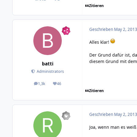
posts
Reputation
Zitieren
Geschrieben
May 2, 2013
Alles klar!
Der Grund dafür ist, d
diesem Grund mit dem 
batti
Administrators
1,3k
46
posts
Reputation
Zitieren
Geschrieben
May 2, 2013
Joa, wenn man es weiß 