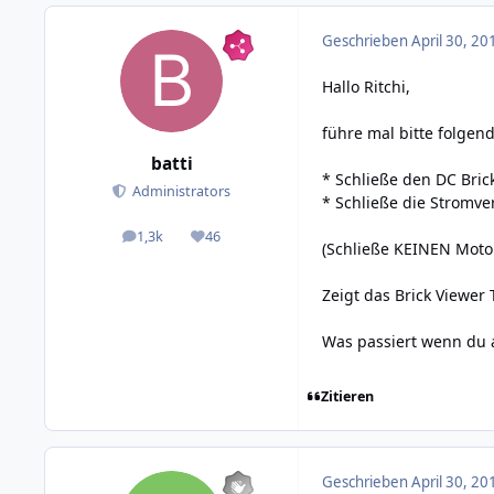
Geschrieben
April 30, 20
Hallo Ritchi,
führe mal bitte folgen
batti
* Schließe den DC Bric
Administrators
* Schließe die Stromve
1,3k
46
posts
Reputation
(Schließe KEINEN Motor
Zeigt das Brick Viewer
Was passiert wenn du 
Zitieren
Geschrieben
April 30, 20