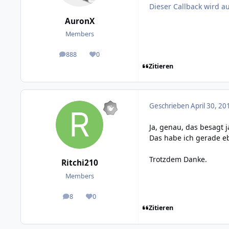
Dieser Callback wird a
AuronX
Members
888
0
posts
Reputation
Zitieren
Geschrieben
April 30, 20
Ja, genau, das besagt 
Das habe ich gerade eb
Trotzdem Danke.
Ritchi210
Members
8
0
posts
Reputation
Zitieren