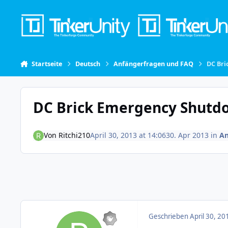
Skip to content
Startseite
Deutsch
Anfängerfragen und FAQ
DC Br
DC Brick Emergency Shutd
Von
Ritchi210
April 30, 2013 at 14:06
30. Apr 2013
in
An
Geschrieben
April 30, 20