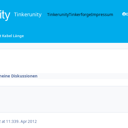
Tinkerunity
Tinkerunity
Tinkerforge
Impressum
D
et Kabel Länge
meine Diskussionen
2 at 11:33
9. Apr 2012