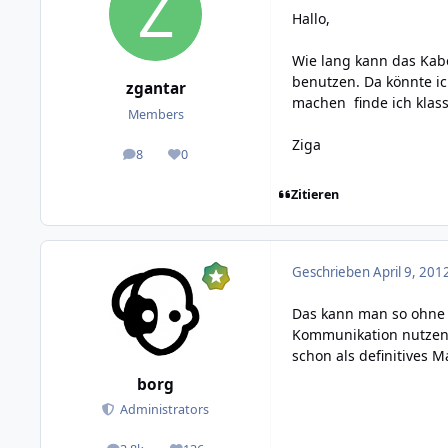
Hallo,
Wie lang kann das Kabe
benutzen. Da könnte ic
zgantar
machen finde ich klass
Members
Ziga
8
0
posts
Reputation
Zitieren
Geschrieben
April 9, 201
Das kann man so ohne w
Kommunikation nutzen (
schon als definitives
borg
Administrators