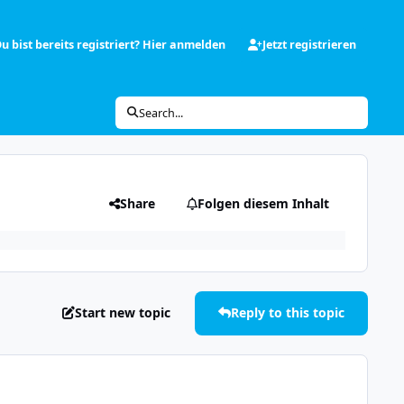
u bist bereits registriert? Hier anmelden
Jetzt registrieren
Search...
Share
Folgen diesem Inhalt
Start new topic
Reply to this topic