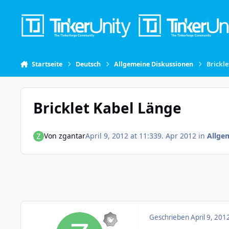
Skip to content
Startseite
Deutsch
Allgemeine Diskussionen
Brickl
Bricklet Kabel Länge
Von
zgantar
April 9, 2012 at 11:33
9. Apr 2012
in
Allge
Geschrieben
April 9, 201