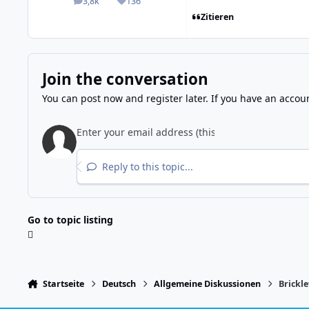
3,8k
136
posts
Reputation
Zitieren
Join the conversation
You can post now and register later. If you have an accou
Reply to this topic...
Go to topic listing
Startseite
Deutsch
Allgemeine Diskussionen
Brickl