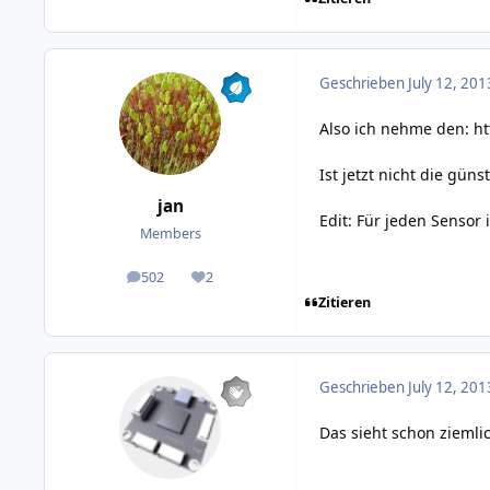
Geschrieben
July 12, 201
Also ich nehme den:
ht
Ist jetzt nicht die gü
jan
Edit: Für jeden Sensor
Members
502
2
posts
Reputation
Zitieren
Geschrieben
July 12, 201
Das sieht schon ziemli