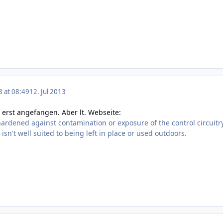
3 at 08:49
12. Jul 2013
d erst angefangen. Aber lt. Webseite:
hardened against contamination or exposure of the control circuitr
 isn't well suited to being left in place or used outdoors.