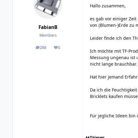
Hallo zusammen,
es gab vor einiger Ze
von (Blumen-)Erde zu 
FabianB
Members
Leider finde ich den T
288
0
posts
Reputation
Ich möchte mit TF-Prod
Messung ungenau ist un
nicht lange brauchbar.
Hat hier jemand Erfah
Da ich die Feuchtigkeit
Bricklets kaufen müsse
Für jegliche Ideen bin 
Zitieren