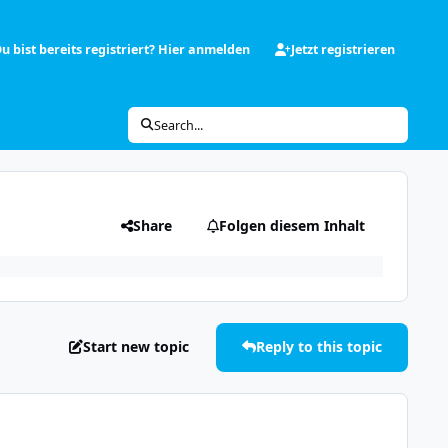
u bist bereits registriert? Hier anmelden
Jetzt registrieren
Search...
Share
Folgen diesem Inhalt
Start new topic
Reply to this topic