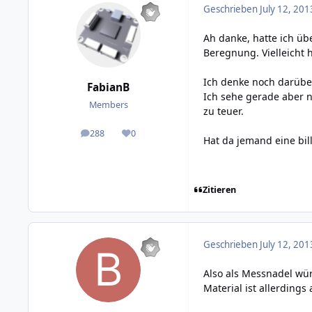
Geschrieben
July 12, 201
Ah danke, hatte ich üb
Beregnung. Vielleicht h
Ich denke noch darübe
FabianB
Ich sehe gerade aber n
Members
zu teuer.
288
0
posts
Reputation
Hat da jemand eine bil
Zitieren
Geschrieben
July 12, 201
Also als Messnadel wür
Material ist allerdings