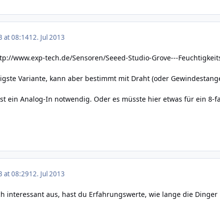
3 at 08:14
12. Jul 2013
tp://www.exp-tech.de/Sensoren/Seeed-Studio-Grove---Feuchtigkeit
nstigste Variante, kann aber bestimmt mit Draht (oder Gewindestang
 ist ein Analog-In notwendig. Oder es müsste hier etwas für ein 8
3 at 08:29
12. Jul 2013
ch interessant aus, hast du Erfahrungswerte, wie lange die Dinger