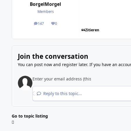
BorgelMorgel
Members
147
0
posts
Reputation
Zitieren
Join the conversation
You can post now and register later. If you have an accou
Reply to this topic...
Go to topic listing