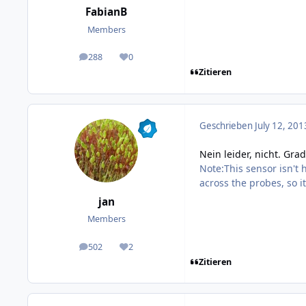
FabianB
Members
288
0
posts
Reputation
Zitieren
Geschrieben
July 12, 201
Nein leider, nicht. Gra
Note:This sensor isn't 
across the probes, so it
jan
Members
502
2
posts
Reputation
Zitieren