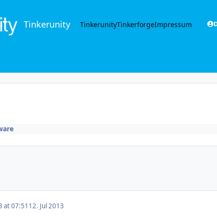
Tinkerunity
Tinkerunity
Tinkerforge
Impressum
D
ware
3 at 07:51
12. Jul 2013