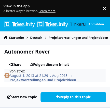
Skip to content
View in the app
×
Di
A better way to browse.
Learn more
.
Tinkerunity
Anmelden
Startseite
Deutsch
Projektvorstellungen und Projektideen
Autonomer Rover
Share
Folgen diesem Inhalt
Von
strex
August 1, 2013 at 21:29
1. Aug 2013
in
Projektvorstellungen und Projektideen
Start new topic
Reply to this topic
Author stats