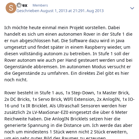
strex
Members
Geschrieben
August 1, 2013 at 21:29
1. Aug 2013
Ich möchte heute einmal mein Projekt vorstellen. Dabei
handelt es sich um einen autonomen Rover in der Stufe 1 die
er nun abgeschlossen hat. Die Software dazu wird in Java
umgesetzt und findet später in einem Raspberry wieder, um
diesen vollständig autonom zu betreiben. In Stufe 1 soll der
Rover autonom wie auch per Hand gesteuert werden und bei
Gegenstände abbremsen. Im autonomen Modus versucht er
die Gegenstände zu umfahren. Ein direktes Ziel gibt es hier
noch nicht.
Rover besteht in Stufe 1 aus, 1x Step-Down, 1x Master Brick,
2x DC Bricks, 1x Servo Brick, WIFI Extension, 2x AnlogIN, 1x IO-
16 und 1x IR Bricklet. Als Ultraschall Sensoren werden hier
zusätzlich 2x LV-MaxSonar-EZ0 eingesetzt die über 6 Meter
Reichweite haben. Die AnlogIN Bricklets setzen hier die
generierte Spannung in die Distance um. Ich werde das aber
noch um mindestens 1 Stück wenn nicht 2 Stück erweitern,
um ein sehr gutes Bild des Raumes zu erzeugen.