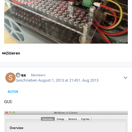
Zitieren
Author stats
strex
Members
Geschrieben
August 1, 2013 at 21:45
1. Aug 2013
AUTOR
GUI: