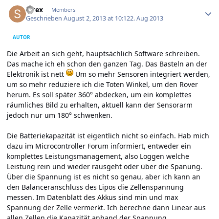
Author stats
strex
Members
Geschrieben
August 2, 2013 at 10:12
2. Aug 2013
AUTOR
Die Arbeit an sich geht, hauptsächlich Software schreiben.
Das mache ich eh schon den ganzen Tag. Das Basteln an der
Elektronik ist nett
Um so mehr Sensoren integriert werden,
um so mehr reduziere ich die Toten Winkel, um den Rover
herum. Es soll später 360° abdecken, um ein komplettes
räumliches Bild zu erhalten, aktuell kann der Sensorarm
jedoch nur um 180° schwenken.
Die Batteriekapazität ist eigentlich nicht so einfach. Hab mich
dazu im Microcontroller Forum informiert, entweder ein
komplettes Leistungsmanagement, also Loggen welche
Leistung rein und wieder rausgeht oder über die Spanung.
Über die Spannung ist es nicht so genau, aber ich kann an
den Balanceranschluss des Lipos die Zellenspannung
messen. Im Datenblatt des Akkus sind min und max
Spannung der Zelle vermerkt. Ich berechne dann Linear aus
allen Zellen die Kapazität anhand der Spannung.