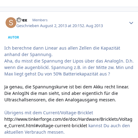
Author stats
strex
Members
Geschrieben
August 2, 2013 at 20:15
2. Aug 2013
AUTOR
Ich berechne dann Linear aus allen Zellen die Kapazität
anhand der Spannung.
Aha, du misst die Spannung der Lipos über das AnalogIn. D.h.
wenn die augenblickl. Spannung z.B. in der Mitte zw. Min und
Max liegt gehst Du von 50% Batteriekapazität aus ?
Ja genau, die Spannungskurve ist bei dem Akku recht linear.
Die AnlogIN die man sieht, sind aber eigentlich für die
Ultraschallsensoren, die den Analogausgang messen.
Übrigens mit dem Current/Voltage-Bricklet
http://www.tinkerforge.com/de/doc/Hardware/Bricklets/Voltag
e_Current.html#voltage-current-bricklet
kannst Du auch den
aktuellen Verbrauch messen.