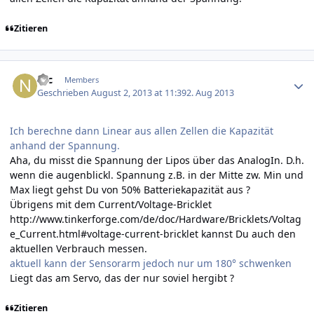
Zitieren
Author stats
Nic
Members
Geschrieben
August 2, 2013 at 11:39
2. Aug 2013
Ich berechne dann Linear aus allen Zellen die Kapazität
anhand der Spannung.
Aha, du misst die Spannung der Lipos über das AnalogIn. D.h.
wenn die augenblickl. Spannung z.B. in der Mitte zw. Min und
Max liegt gehst Du von 50% Batteriekapazität aus ?
Übrigens mit dem Current/Voltage-Bricklet
http://www.tinkerforge.com/de/doc/Hardware/Bricklets/Voltag
e_Current.html#voltage-current-bricklet
kannst Du auch den
aktuellen Verbrauch messen.
aktuell kann der Sensorarm jedoch nur um 180° schwenken
Liegt das am Servo, das der nur soviel hergibt ?
Zitieren