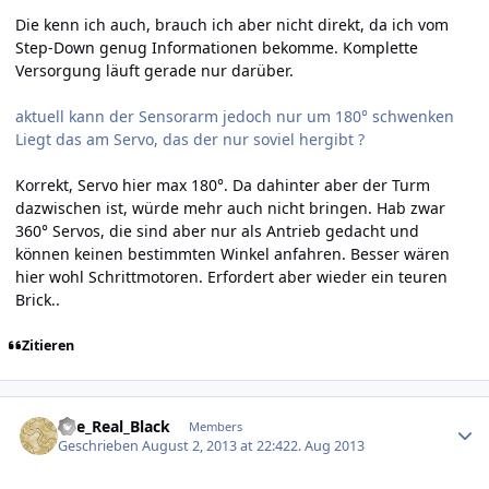
Die kenn ich auch, brauch ich aber nicht direkt, da ich vom
Step-Down genug Informationen bekomme. Komplette
Versorgung läuft gerade nur darüber.
aktuell kann der Sensorarm jedoch nur um 180° schwenken
Liegt das am Servo, das der nur soviel hergibt ?
Korrekt, Servo hier max 180°. Da dahinter aber der Turm
dazwischen ist, würde mehr auch nicht bringen. Hab zwar
360° Servos, die sind aber nur als Antrieb gedacht und
können keinen bestimmten Winkel anfahren. Besser wären
hier wohl Schrittmotoren. Erfordert aber wieder ein teuren
Brick..
Zitieren
Author stats
The_Real_Black
Members
Geschrieben
August 2, 2013 at 22:42
2. Aug 2013