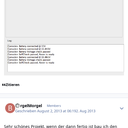
Zitieren
Author stats
BorgelMorgel
Members
Geschrieben
August 2, 2013 at 06:19
2. Aug 2013
Sehr schönes Projekt, wenn der dann fertig ist bau ich den