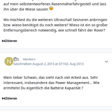
auf mein selbstentworfenes Rasenmäherfahrgestell und lass
ihn über die Wiese sausen
Wo möchtest du die weiteren Ultraschall Sesnoren anbringen
bzw. wieso benötigst du noch weitere? Wieso ist ein so großer
Entfernungsbereich notwendig, wie schnell fährt der Rover?
Zitieren
Author stats
Nic
Members
Geschrieben
August 2, 2013 at 07:10
2. Aug 2013
Mein lieber Schwan, das sieht nach viel Arbeit aus. Sehr
interessant, insbesondere das Power Management... Wie
ermittelst Du eigentlich die Batterie Kapazität ?
Zitieren