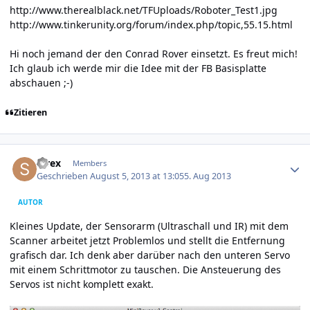
http://www.therealblack.net/TFUploads/Roboter_Test1.jpg
http://www.tinkerunity.org/forum/index.php/topic,55.15.html
Hi noch jemand der den Conrad Rover einsetzt. Es freut mich!
Ich glaub ich werde mir die Idee mit der FB Basisplatte
abschauen ;-)
Zitieren
Author stats
strex
Members
Geschrieben
August 5, 2013 at 13:05
5. Aug 2013
AUTOR
Kleines Update, der Sensorarm (Ultraschall und IR) mit dem
Scanner arbeitet jetzt Problemlos und stellt die Entfernung
grafisch dar. Ich denk aber darüber nach den unteren Servo
mit einem Schrittmotor zu tauschen. Die Ansteuerung des
Servos ist nicht komplett exakt.