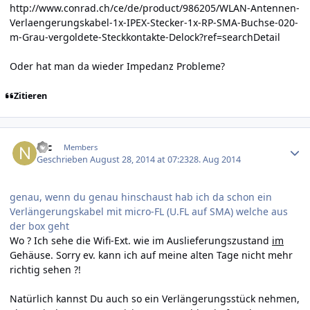
http://www.conrad.ch/ce/de/product/986205/WLAN-Antennen-
Verlaengerungskabel-1x-IPEX-Stecker-1x-RP-SMA-Buchse-020-
m-Grau-vergoldete-Steckkontakte-Delock?ref=searchDetail
Oder hat man da wieder Impedanz Probleme?
Zitieren
Author stats
Nic
Members
Geschrieben
August 28, 2014 at 07:23
28. Aug 2014
genau, wenn du genau hinschaust hab ich da schon ein
Verlängerungskabel mit micro-FL (U.FL auf SMA) welche aus
der box geht
Wo ? Ich sehe die Wifi-Ext. wie im Auslieferungszustand
im
Gehäuse. Sorry ev. kann ich auf meine alten Tage nicht mehr
richtig sehen ?!
Natürlich kannst Du auch so ein Verlängerungsstück nehmen,