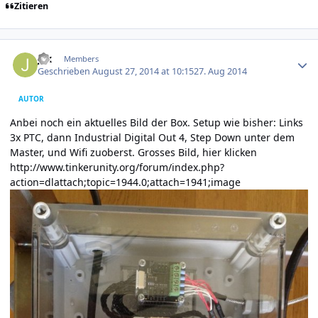
Zitieren
Author stats
jax
Members
Geschrieben
August 27, 2014 at 10:15
27. Aug 2014
AUTOR
Anbei noch ein aktuelles Bild der Box. Setup wie bisher: Links
3x PTC, dann Industrial Digital Out 4, Step Down unter dem
Master, und Wifi zuoberst. Grosses Bild, hier klicken
http://www.tinkerunity.org/forum/index.php?
action=dlattach;topic=1944.0;attach=1941;image