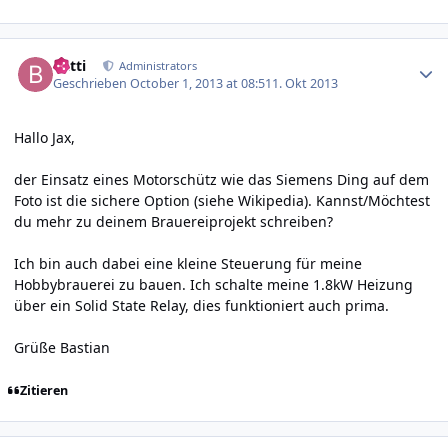
Author stats
batti
Administrators
Geschrieben
October 1, 2013 at 08:51
1. Okt 2013
Hallo Jax,
der Einsatz eines Motorschütz wie das Siemens Ding auf dem
Foto ist die sichere Option (siehe
Wikipedia
). Kannst/Möchtest
du mehr zu deinem Brauereiprojekt schreiben?
Ich bin auch dabei eine kleine Steuerung für meine
Hobbybrauerei zu bauen. Ich schalte meine 1.8kW Heizung
über ein Solid State Relay, dies funktioniert auch prima.
Grüße Bastian
Zitieren
Author stats