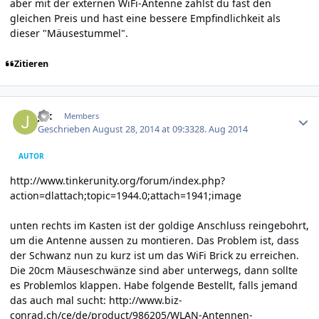
aber mit der externen WiFi-Antenne zahlst du fast den
gleichen Preis und hast eine bessere Empfindlichkeit als
dieser "Mäusestummel".
Zitieren
Author stats
jax
Members
Geschrieben
August 28, 2014 at 09:33
28. Aug 2014
AUTOR
http://www.tinkerunity.org/forum/index.php?
action=dlattach;topic=1944.0;attach=1941;image
unten rechts im Kasten ist der goldige Anschluss reingebohrt,
um die Antenne aussen zu montieren. Das Problem ist, dass
der Schwanz nun zu kurz ist um das WiFi Brick zu erreichen.
Die 20cm Mäuseschwänze sind aber unterwegs, dann sollte
es Problemlos klappen. Habe folgende Bestellt, falls jemand
das auch mal sucht:
http://www.biz-
conrad.ch/ce/de/product/986205/WLAN-Antennen-