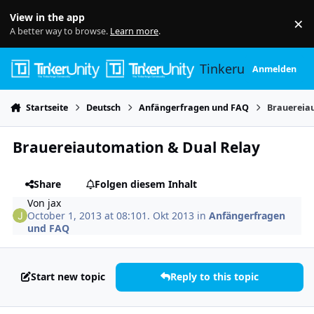
Skip to content
View in the app
×
Di
A better way to browse.
Learn more
.
Tinkerunity
Anmelden
Startseite
Deutsch
Anfängerfragen und FAQ
Brauereia
Brauereiautomation & Dual Relay
Share
Folgen diesem Inhalt
Von
jax
October 1, 2013 at 08:10
1. Okt 2013
in
Anfängerfragen
und FAQ
Start new topic
Reply to this topic
Author stats