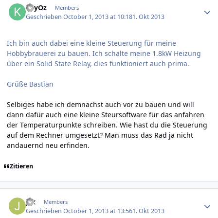
KeyOz
Members
Geschrieben
October 1, 2013 at 10:18
1. Okt 2013
Ich bin auch dabei eine kleine Steuerung für meine
Hobbybrauerei zu bauen. Ich schalte meine 1.8kW Heizung
über ein Solid State Relay, dies funktioniert auch prima.
Grüße Bastian
Selbiges habe ich demnächst auch vor zu bauen und will
dann dafür auch eine kleine Steursoftware für das anfahren
der Temperaturpunkte schreiben. Wie hast du die Steuerung
auf dem Rechner umgesetzt? Man muss das Rad ja nicht
andauernd neu erfinden.
Zitieren
Author stats
jax
Members
Geschrieben
October 1, 2013 at 13:56
1. Okt 2013