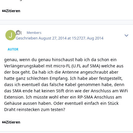
Zitieren
Author stats
jax
Members
Geschrieben
August 27, 2014 at 15:27
27. Aug 2014
AUTOR
genau, wenn du genau hinschaust hab ich da schon ein
Verlängerungskabel mit micro-FL (U.FL auf SMA) welche aus
der box geht. Da hab ich die Antenne angeschraubt aber
hatte ganz schlechten Empfang. Ich habe aber festgestellt,
dass ich eventuell das falsche Kabel genommen habe, denn
das SMA ende hat keinen Stift drin wie der Anschluss am WiFi
Extension. Ich müsste wohl eher ein RP-SMA Anschluss am
Gehäuse aussen haben. Oder eventuell einfach ein Stück
Draht reinstecken zum testen?
Zitieren