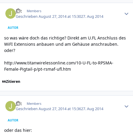
Author stats
jax
Members
Geschrieben
August 27, 2014 at 15:30
27. Aug 2014
AUTOR
so was wäre doch das richtige? Direkt am U.FL Anschluss des
WiFI Extensions anbauen und am Gehäuse anschrauben.
oder?
http://www.titanwirelessonline.com/10-U-FL-to-RPSMA-
Female-Pigtail-p/pt-rsmaf-ufl.htm
Zitieren
Author stats
jax
Members
Geschrieben
August 27, 2014 at 15:36
27. Aug 2014
AUTOR
oder das hier: