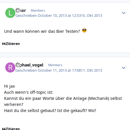
Author stats
luxor
Members
Geschrieben
October 10, 2013 at 12:53
10. Okt 2013
Und wann können wir das Bier Testen?
Zitieren
Author stats
raphael_vogel
Members
Geschrieben
October 11, 2013 at 17:08
11. Okt 2013
Hi jax
Auch wenn's off-topic ist:
Kannst du ein paar Worte über die Anlage (Mechanik) selbst
verlieren?
Hast du die selbst gebaut? Ist die gekauft? Wo?
Zitieren