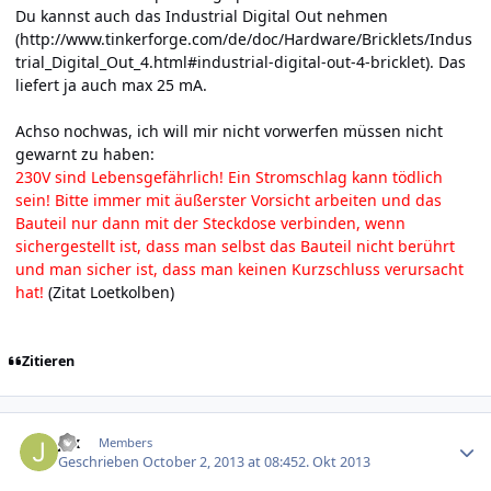
Du kannst auch das Industrial Digital Out nehmen
(
http://www.tinkerforge.com/de/doc/Hardware/Bricklets/Indus
trial_Digital_Out_4.html#industrial-digital-out-4-bricklet
). Das
liefert ja auch max 25 mA.
Achso nochwas, ich will mir nicht vorwerfen müssen nicht
gewarnt zu haben:
230V sind Lebensgefährlich! Ein Stromschlag kann tödlich
sein! Bitte immer mit äußerster Vorsicht arbeiten und das
Bauteil nur dann mit der Steckdose verbinden, wenn
sichergestellt ist, dass man selbst das Bauteil nicht berührt
und man sicher ist, dass man keinen Kurzschluss verursacht
hat!
(Zitat Loetkolben)
Zitieren
Author stats
jax
Members
Geschrieben
October 2, 2013 at 08:45
2. Okt 2013