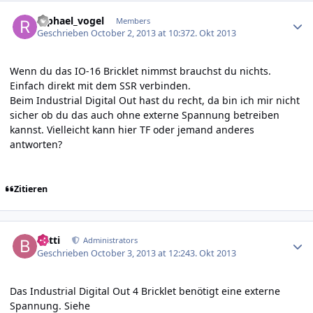
Author stats
raphael_vogel
Members
Geschrieben
October 2, 2013 at 10:37
2. Okt 2013
Wenn du das IO-16 Bricklet nimmst brauchst du nichts.
Einfach direkt mit dem SSR verbinden.
Beim Industrial Digital Out hast du recht, da bin ich mir nicht
sicher ob du das auch ohne externe Spannung betreiben
kannst. Vielleicht kann hier TF oder jemand anderes
antworten?
Zitieren
Author stats
batti
Administrators
Geschrieben
October 3, 2013 at 12:24
3. Okt 2013
Das Industrial Digital Out 4 Bricklet benötigt eine externe
Spannung. Siehe