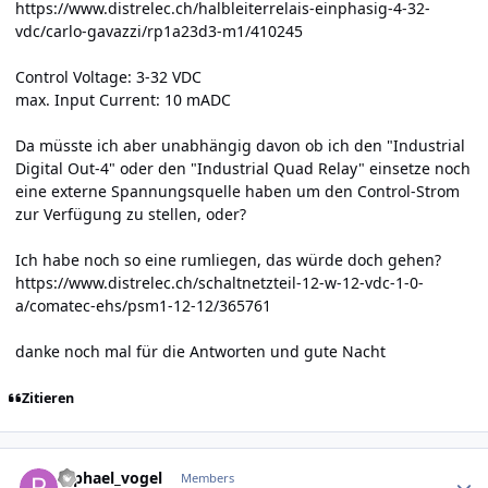
https://www.distrelec.ch/halbleiterrelais-einphasig-4-32-
vdc/carlo-gavazzi/rp1a23d3-m1/410245
Control Voltage: 3-32 VDC
max. Input Current: 10 mADC
Da müsste ich aber unabhängig davon ob ich den "Industrial
Digital Out-4" oder den "Industrial Quad Relay" einsetze noch
eine externe Spannungsquelle haben um den Control-Strom
zur Verfügung zu stellen, oder?
Ich habe noch so eine rumliegen, das würde doch gehen?
https://www.distrelec.ch/schaltnetzteil-12-w-12-vdc-1-0-
a/comatec-ehs/psm1-12-12/365761
danke noch mal für die Antworten und gute Nacht
Zitieren
Author stats
raphael_vogel
Members