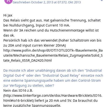
Geschrieben
October 2, 2013 at 07:37
2. Okt 2013
Hi Jax
Das Relais sieht gut aus. Hat galvanische Trennung, schaltet
bei Nulldurchgang, Input Current 10 mA.
Wenn dir 3A reichen und du Hutschienenmontage willst ist
das ok.
Persönlich hab ich das verwendet (hoher Schaltstrom von bis
zu 20A und input curren kleiner 20mA)
http://www.pollin.de/shop/dt/OTI1OTU2OTk-/Bauelemente_Ba
uteile/Mechanische_Bauelemente/Relais_Zugmagnete/Solid_S
tate_Relais_XSSR_DA2420.html
Da müsste ich aber unabhängig davon ob ich den "Industrial
Digital Out-4" oder den "Industrial Quad Relay" einsetze noch
eine externe Spannungsquelle haben um den Control-Strom
zur Verfügung zu stellen, oder?
Nein das IO16 z.B.
(
http://www.tinkerforge.com/de/doc/Hardware/Bricklets/IO16.
html#io16-bricklet
) liefert ja 20 mA und 5V. Da brauchst du
keine zusätzliche Spannungsquelle.