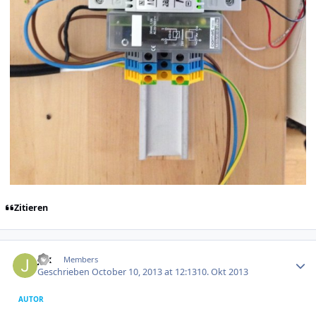
Zitieren
Author stats
jax
Members
Geschrieben
October 10, 2013 at 12:13
10. Okt 2013
AUTOR