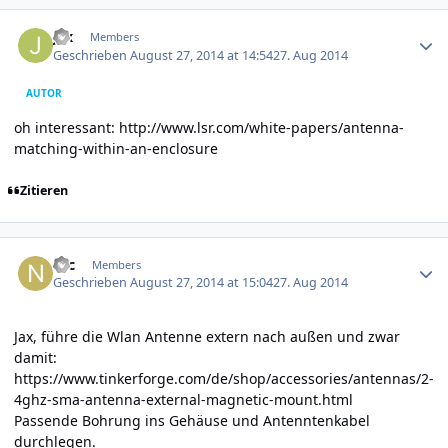
Author stats
jax
Members
Geschrieben
August 27, 2014 at 14:54
27. Aug 2014
AUTOR
oh interessant:
http://www.lsr.com/white-papers/antenna-
matching-within-an-enclosure
Zitieren
Author stats
Nic
Members
Geschrieben
August 27, 2014 at 15:04
27. Aug 2014
Jax, führe die Wlan Antenne extern nach außen und zwar
damit:
https://www.tinkerforge.com/de/shop/accessories/antennas/2-
4ghz-sma-antenna-external-magnetic-mount.html
Passende Bohrung ins Gehäuse und Antenntenkabel
durchlegen.