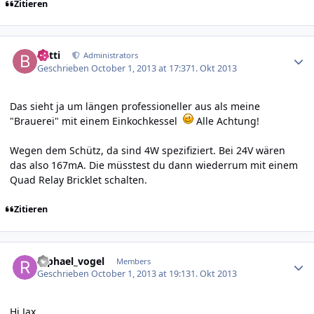
Zitieren
Author stats
batti
Administrators
Geschrieben
October 1, 2013 at 17:37
1. Okt 2013
Das sieht ja um längen professioneller aus als meine
"Brauerei" mit einem Einkochkessel
Alle Achtung!
Wegen dem Schütz, da sind 4W spezifiziert. Bei 24V wären
das also 167mA. Die müsstest du dann wiederrum mit einem
Quad Relay Bricklet schalten.
Zitieren
Author stats
raphael_vogel
Members
Geschrieben
October 1, 2013 at 19:13
1. Okt 2013
Hi Jax