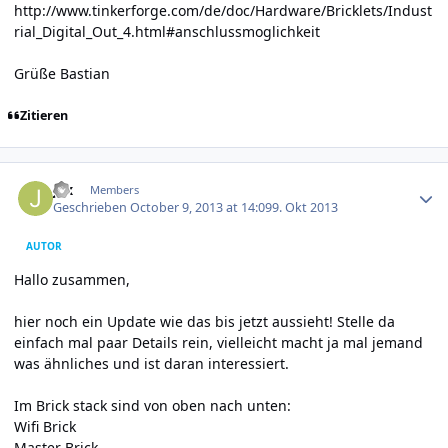
http://www.tinkerforge.com/de/doc/Hardware/Bricklets/Indust
rial_Digital_Out_4.html#anschlussmoglichkeit
Grüße Bastian
Zitieren
Author stats
jax
Members
Geschrieben
October 9, 2013 at 14:09
9. Okt 2013
AUTOR
Hallo zusammen,
hier noch ein Update wie das bis jetzt aussieht! Stelle da
einfach mal paar Details rein, vielleicht macht ja mal jemand
was ähnliches und ist daran interessiert.
Im Brick stack sind von oben nach unten:
Wifi Brick
Master Brick