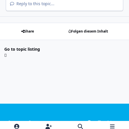
Reply to this topic...
Share
Folgen diesem Inhalt
Go to topic listing
Light Mode
Dark Mode
System Preference
f
i
x
y
a
n
o