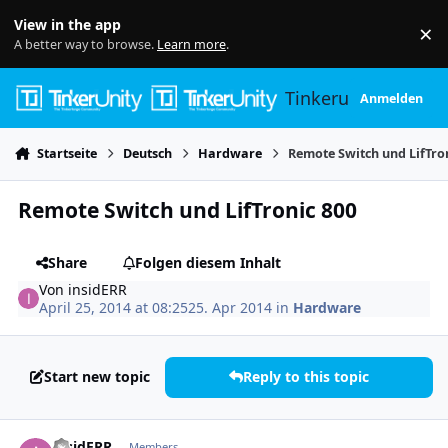
Skip to content
View in the app
×
Di
A better way to browse.
Learn more
.
Tinkerunity
Anmelden
Startseite
Deutsch
Hardware
Remote Switch und LifTro
Remote Switch und LifTronic 800
Share
Folgen diesem Inhalt
Von
insidERR
April 25, 2014 at 08:25
25. Apr 2014
in
Hardware
Start new topic
Reply to this topic
Author stats
insidERR
Members