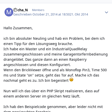
Author stats
Micha_N
Members
Geschrieben
October 21, 2014 at 18:50
21. Okt 2014
Hallo Zusammen,
ich bin absoluter Neuling und hab ein Problem, bei dem ich
einen Tipp für den Lösungsweg brauche.
Ich habe ein Master und ein IndustrialQuadRelay
zusammengeschlossen und meine Garagentorfernbedienung
drangelötet. Das ganze dann an einen Raspberry
angeschlossen und diesen Konfiguriert.
Wenn den BrickViewer öffne und als Monoflop Pin3, Time 500
ms und State "on" setze, geht das Tor auf. Mache ich das
nochmal geht es zu. Ich bin begeistert
Nun will ich das über ein PHP Skript realisieren, dass auf
einem anderen Server im gleichen Netz läuft.
Ich hab den Beispielcode genommen, aber leider nicht mit
dem gewünschten Ergebnis.