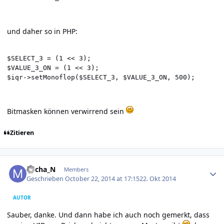
und daher so in PHP:
$SELECT_3 = (1 << 3);

$VALUE_3_ON = (1 << 3);

$iqr->setMonoflop($SELECT_3, $VALUE_3_ON, 500);
Bitmasken können verwirrend sein
Zitieren
Author stats
Micha_N
Members
Geschrieben
October 22, 2014 at 17:15
22. Okt 2014
AUTOR
Sauber, danke. Und dann habe ich auch noch gemerkt, dass