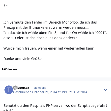
?>
Ich vermute den Fehler im Bereich Monoflop, da ich das
Prinzip mit der Bitmaske erst warm werden muss...
Ich dachte ich wähle oben Pin 3, und für On wähle ich "0001",
also 1. Oder ist das doch alles ganz anders?
Würde mich freuen, wenn einer mit weiterhelfen kann.
Danke und viele Grüße
Zitieren
Author stats
tatzemax
Members
Geschrieben
October 21, 2014 at 19:15
21. Okt 2014
Benutzt du den Rasp. als PHP server, wo der Script ausgeführt
wird ?