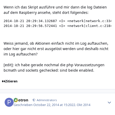
Wenn ich das Skript ausführe und mir dann die log Dateien
auf dem Raspberry ansehe, steht dort folgendes:
2014-10-21 20:29:34.132687 <I> <network|network.c:334>
Weiss jemand, ob Aktionen einfach nicht im Log auftauchen,
oder hier gar nicht erst ausgelöst werden und deshalb nicht
im Log auftauchen?
[edit]: ich habe gerade nochmal die php Voraussetzungen
bcmath und sockets gechecked: sind beide enabled.
Zitieren
Author stats
photron
Administrators
Geschrieben
October 22, 2014 at 15:20
22. Okt 2014