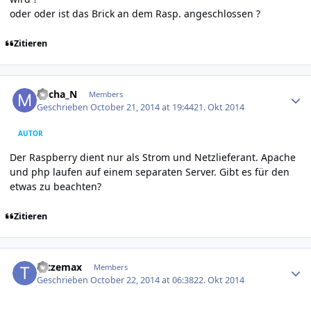
oder oder ist das Brick an dem Rasp. angeschlossen ?
Zitieren
Author stats
Micha_N
Members
Geschrieben
October 21, 2014 at 19:44
21. Okt 2014
AUTOR
Der Raspberry dient nur als Strom und Netzlieferant. Apache
und php laufen auf einem separaten Server. Gibt es für den
etwas zu beachten?
Zitieren
Author stats
tatzemax
Members
Geschrieben
October 22, 2014 at 06:38
22. Okt 2014