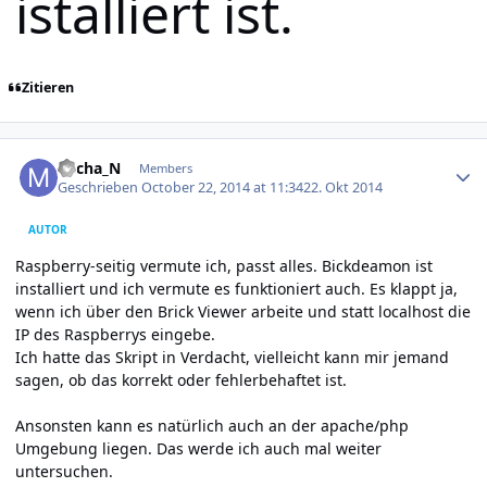
istalliert ist.
Zitieren
Author stats
Micha_N
Members
Geschrieben
October 22, 2014 at 11:34
22. Okt 2014
AUTOR
Raspberry-seitig vermute ich, passt alles. Bickdeamon ist
installiert und ich vermute es funktioniert auch. Es klappt ja,
wenn ich über den Brick Viewer arbeite und statt localhost die
IP des Raspberrys eingebe.
Ich hatte das Skript in Verdacht, vielleicht kann mir jemand
sagen, ob das korrekt oder fehlerbehaftet ist.
Ansonsten kann es natürlich auch an der apache/php
Umgebung liegen. Das werde ich auch mal weiter
untersuchen.