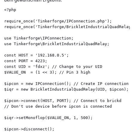
<?php

require_once('Tinkerforge/IPConnection.php');

require_once('Tinkerforge/BrickletIndustrialQuadRelay.p
use Tinkerforge\IPConnection;

use Tinkerforge\BrickletIndustrialQuadRelay;

const HOST = '192.168.0.5';

const PORT = 4223;

const UID = 'fdxz'; // Change to your UID

$VALUE_ON  = (1 << 3); // Pin 3 high

$ipcon = new IPConnection(); // Create IP connection

$iqr = new BrickletIndustrialQuadRelay(UID, $ipcon); /
$ipcon->connect(HOST, PORT); // Connect to brickd

// Don't use device before ipcon is connected

$iqr->setMonoflop($VALUE_ON, 1, 500);

$ipcon->disconnect();
