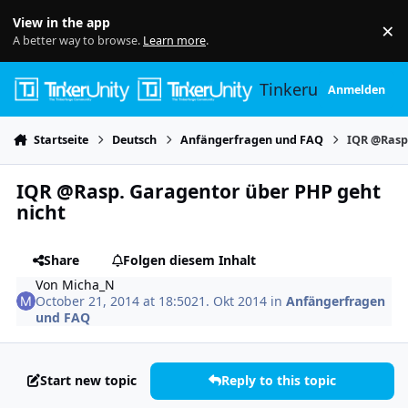
Skip to content
View in the app
×
Di
A better way to browse.
Learn more
.
Tinkerunity
Anmelden
Startseite
Deutsch
Anfängerfragen und FAQ
IQR @Rasp
IQR @Rasp. Garagentor über PHP geht
nicht
Share
Folgen diesem Inhalt
Von
Micha_N
October 21, 2014 at 18:50
21. Okt 2014
in
Anfängerfragen
und FAQ
Start new topic
Reply to this topic