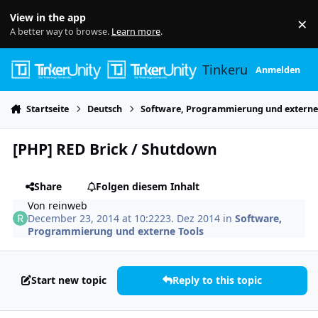
Skip to content
View in the app
×
Di
A better way to browse.
Learn more
.
Tinkerunity
Anmelden
Startseite
Deutsch
Software, Programmierung und externe
[PHP] RED Brick / Shutdown
Share
Folgen diesem Inhalt
Von
reinweb
December 23, 2014 at 10:22
23. Dez 2014
in
Software,
Programmierung und externe Tools
Start new topic
Reply to this topic
Author stats