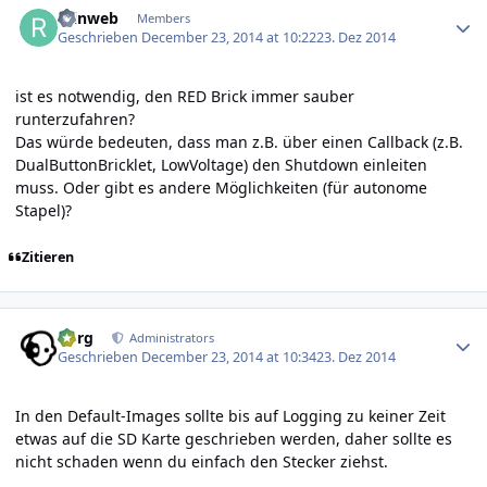
reinweb
Members
Geschrieben
December 23, 2014 at 10:22
23. Dez 2014
ist es notwendig, den RED Brick immer sauber
runterzufahren?
Das würde bedeuten, dass man z.B. über einen Callback (z.B.
DualButtonBricklet, LowVoltage) den Shutdown einleiten
muss. Oder gibt es andere Möglichkeiten (für autonome
Stapel)?
Zitieren
Author stats
borg
Administrators
Geschrieben
December 23, 2014 at 10:34
23. Dez 2014
In den Default-Images sollte bis auf Logging zu keiner Zeit
etwas auf die SD Karte geschrieben werden, daher sollte es
nicht schaden wenn du einfach den Stecker ziehst.