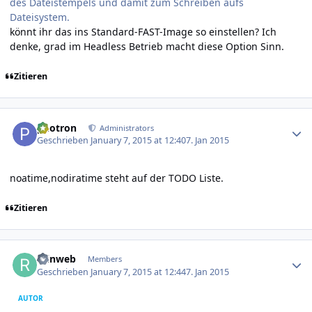
des Dateistempels und damit zum Schreiben aufs
Dateisystem.
könnt ihr das ins Standard-FAST-Image so einstellen? Ich
denke, grad im Headless Betrieb macht diese Option Sinn.
Zitieren
Author stats
photron
Administrators
Geschrieben
January 7, 2015 at 12:40
7. Jan 2015
noatime,nodiratime steht auf der TODO Liste.
Zitieren
Author stats
reinweb
Members
Geschrieben
January 7, 2015 at 12:44
7. Jan 2015
AUTOR