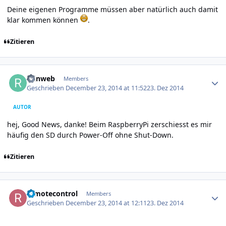
Deine eigenen Programme müssen aber natürlich auch damit
klar kommen können
.
Zitieren
Author stats
reinweb
Members
Geschrieben
December 23, 2014 at 11:52
23. Dez 2014
AUTOR
hej, Good News, danke! Beim RaspberryPi zerschiesst es mir
häufig den SD durch Power-Off ohne Shut-Down.
Zitieren
Author stats
remotecontrol
Members
Geschrieben
December 23, 2014 at 12:11
23. Dez 2014