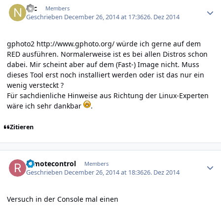
Nic
Members
Geschrieben
December 26, 2014 at 17:36
26. Dez 2014
gphoto2
http://www.gphoto.org/
würde ich gerne auf dem
RED ausführen. Normalerweise ist es bei allen Distros schon
dabei. Mir scheint aber auf dem (Fast-) Image nicht. Muss
dieses Tool erst noch installiert werden oder ist das nur ein
wenig versteckt ?
Für sachdienliche Hinweise aus Richtung der Linux-Experten
wäre ich sehr dankbar
.
Zitieren
Author stats
remotecontrol
Members
Geschrieben
December 26, 2014 at 18:36
26. Dez 2014
Versuch in der Console mal einen