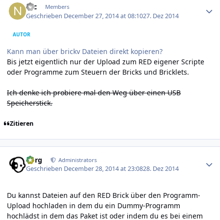
Nic
Members
Geschrieben
December 27, 2014 at 08:10
27. Dez 2014
AUTOR
Kann man über brickv Dateien direkt kopieren?
Bis jetzt eigentlich nur der Upload zum RED eigener Scripte
oder Programme zum Steuern der Bricks und Bricklets.
Ich denke ich probiere mal den Weg über einen USB
Speicherstick.
Zitieren
Author stats
borg
Administrators
Geschrieben
December 28, 2014 at 23:08
28. Dez 2014
Du kannst Dateien auf den RED Brick über den Programm-
Upload hochladen in dem du ein Dummy-Programm
hochlädst in dem das Paket ist oder indem du es bei einem