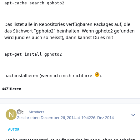
apt-cache search gphoto2
Das listet alle in Repositories verfügbaren Packages auf, die
das Stichwort "gphoto2" beinhalten. Wenn gphoto2 gefunden
wird (und es auch so heisst), dann kannst Du es mit
apt-get install gphoto2
nachinstallieren (wenn ich mich nicht irre
).
Zitieren
Author stats
Nic
Members
Geschrieben
December 26, 2014 at 19:42
26. Dez 2014
AUTOR