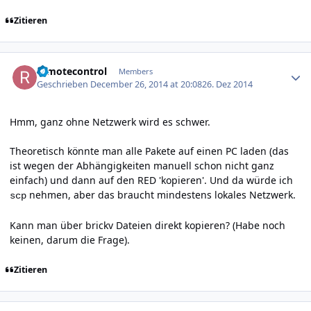
Zitieren
Author stats
remotecontrol
Members
Geschrieben
December 26, 2014 at 20:08
26. Dez 2014
Hmm, ganz ohne Netzwerk wird es schwer.
Theoretisch könnte man alle Pakete auf einen PC laden (das
ist wegen der Abhängigkeiten manuell schon nicht ganz
einfach) und dann auf den RED 'kopieren'. Und da würde ich
nehmen, aber das braucht mindestens lokales Netzwerk.
scp
Kann man über brickv Dateien direkt kopieren? (Habe noch
keinen, darum die Frage).
Zitieren
Author stats