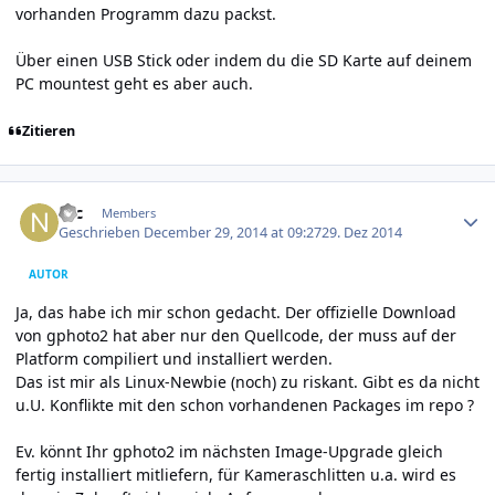
vorhanden Programm dazu packst.
Über einen USB Stick oder indem du die SD Karte auf deinem
PC mountest geht es aber auch.
Zitieren
Author stats
Nic
Members
Geschrieben
December 29, 2014 at 09:27
29. Dez 2014
AUTOR
Ja, das habe ich mir schon gedacht. Der offizielle Download
von gphoto2 hat aber nur den Quellcode, der muss auf der
Platform compiliert und installiert werden.
Das ist mir als Linux-Newbie (noch) zu riskant. Gibt es da nicht
u.U. Konflikte mit den schon vorhandenen Packages im repo ?
Ev. könnt Ihr gphoto2 im nächsten Image-Upgrade gleich
fertig installiert mitliefern, für Kameraschlitten u.a. wird es