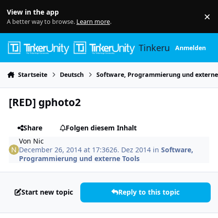
Skip to content
View in the app
×
Di
A better way to browse.
Learn more
.
Tinkerunity
Anmelden
Startseite
Deutsch
Software, Programmierung und externe
[RED] gphoto2
Share
Folgen diesem Inhalt
Von
Nic
December 26, 2014 at 17:36
26. Dez 2014
in
Software,
Programmierung und externe Tools
Start new topic
Reply to this topic
Author stats