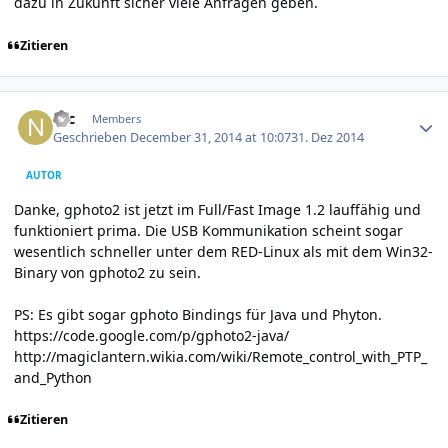
dazu in Zukunft sicher viele Anfragen geben.
Zitieren
Author stats
Nic
Members
Geschrieben
December 31, 2014 at 10:07
31. Dez 2014
AUTOR
Danke, gphoto2 ist jetzt im Full/Fast Image 1.2 lauffähig und
funktioniert prima. Die USB Kommunikation scheint sogar
wesentlich schneller unter dem RED-Linux als mit dem Win32-
Binary von gphoto2 zu sein.
PS: Es gibt sogar gphoto Bindings für Java und Phyton.
https://code.google.com/p/gphoto2-java/
http://magiclantern.wikia.com/wiki/Remote_control_with_PTP_
and_Python
Zitieren