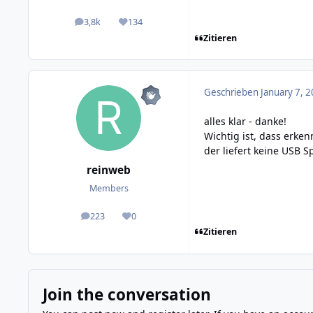
3,8k
134
posts
Reputation
Zitieren
Geschrieben
January 7, 2
alles klar - danke!
Wichtig ist, dass erken
der liefert keine USB 
reinweb
Members
223
0
posts
Reputation
Zitieren
Join the conversation