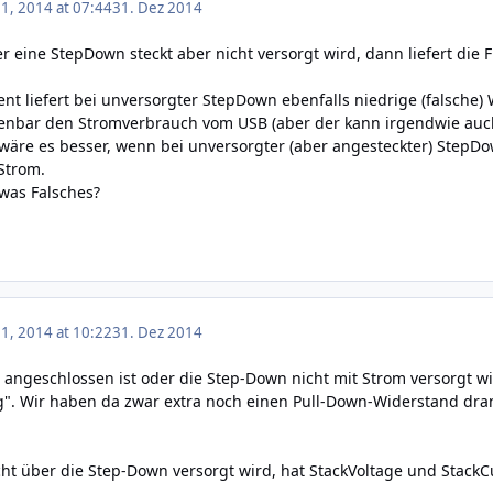
, 2014 at 07:44
31. Dez 2014
eine StepDown steckt aber nicht versorgt wird, dann liefert die Fu
ent liefert bei unversorgter StepDown ebenfalls niedrige (falsc
ffenbar den Stromverbrauch vom USB (aber der kann irgendwie auch
re es besser, wenn bei unversorgter (aber angesteckter) StepDown
Strom.
was Falsches?
, 2014 at 10:22
31. Dez 2014
angeschlossen ist oder die Step-Down nicht mit Strom versorgt w
". Wir haben da zwar extra noch einen Pull-Down-Widerstand dran
cht über die Step-Down versorgt wird, hat StackVoltage und StackC