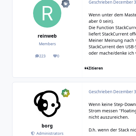
Geschrieben
December 31
Wenn unter dem Master 
aber 0 sein).
Die Function StackCurr
liefert StackCurrent o
reinweb
Meiner Meinung nach wä
Members
StackCurrent den USB-
oder mache/denke ich 
223
0
posts
Reputation
Zitieren
Geschrieben
December 31
Wenn keine Step-Down 
Strom messen "Floating
nicht auszureichen.
borg
D.h. wenn der Stack ni
Administrators