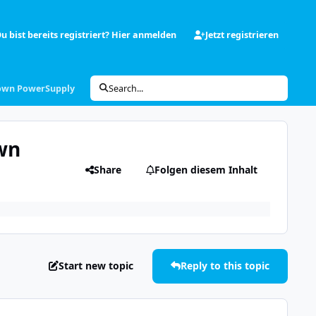
u bist bereits registriert? Hier anmelden
Jetzt registrieren
Down PowerSupply
Search...
wn
Share
Folgen diesem Inhalt
Start new topic
Reply to this topic