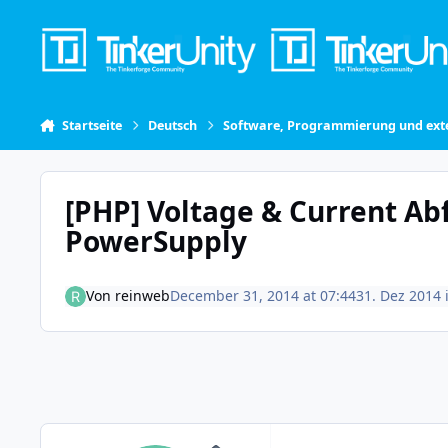
Skip to content
Startseite
Deutsch
Software, Programmierung und exte
[PHP] Voltage & Current A
PowerSupply
Von
reinweb
December 31, 2014 at 07:44
31. Dez 2014