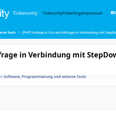
Tinkerunity
Tinkerunity
Tinkerforge
Impressum
D
rne Tools
[PHP] Voltage & Current Abfrage in Verbindung mit Step
bfrage in Verbindung mit StepDo
in
Software, Programmierung und externe Tools