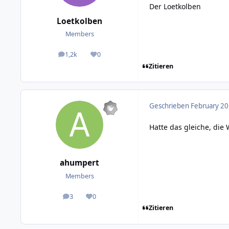
Der Loetkolben
Loetkolben
Members
1,2k
0
posts
Reputation
Zitieren
Geschrieben
February 20
Hatte das gleiche, di
ahumpert
Members
3
0
posts
Reputation
Zitieren