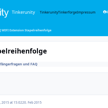
Tinkerunity
Tinkerunity
Tinkerforge
Impressum
D
t] WIFI Extension Stapelreihenfolge
pelreihenfolge
fängerfragen und FAQ
, 2015 at 15:02
20. Feb 2015