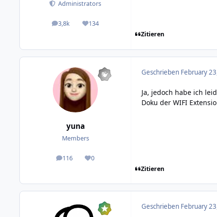
Administrators
3,8k
134
posts
Reputation
Zitieren
Geschrieben
February 23
Ja, jedoch habe ich lei
Doku der WIFI Extensi
yuna
Members
116
0
posts
Reputation
Zitieren
Geschrieben
February 23