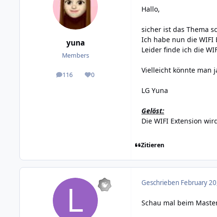
Hallo,
sicher ist das Thema s
Ich habe nun die WIFI
yuna
Leider finde ich die WI
Members
Vielleicht könnte man j
116
0
posts
Reputation
LG Yuna
Gelöst:
Die WIFI Extension wir
Zitieren
Geschrieben
February 20
Schau mal beim Masterb