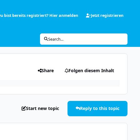
u bist bereits registriert? Hier anmelden
Jetzt registrieren
Search...
Share
Folgen diesem Inhalt
Start new topic
Reply to this topic