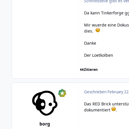
Schnittstelle gibt es 
Da kann Tinkerforge g
Mir wuerde eine Dokuse
dies.
Danke
Der Loetkolben
Zitieren
Geschrieben
February 22
Das RED Brick unterstüt
dokumentiert
.
borg