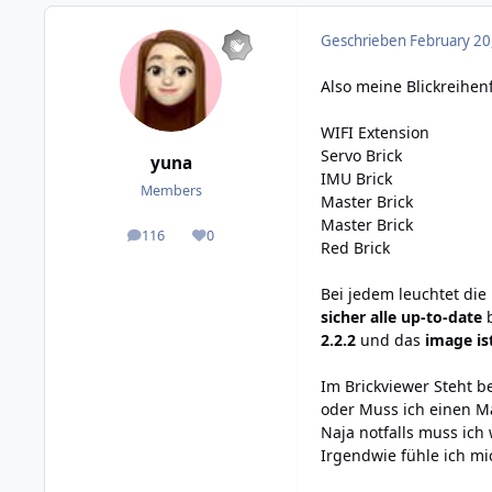
Geschrieben
February 20
Also meine Blickreihenf
WIFI Extension
Servo Brick
yuna
IMU Brick
Members
Master Brick
Master Brick
116
0
posts
Reputation
Red Brick
Bei jedem leuchtet die
sicher alle up-to-date
b
2.2.2
und das
image ist
Im Brickviewer Steht b
oder Muss ich einen Ma
Naja notfalls muss ic
Irgendwie fühle ich m