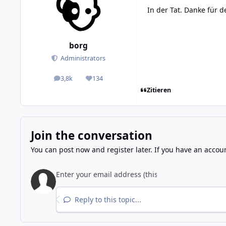
In der Tat. Danke für d
borg
Administrators
3,8k
134
posts
Reputation
Zitieren
Join the conversation
You can post now and register later. If you have an accou
Reply to this topic...