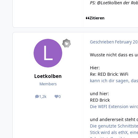
PS: @Loetkolben der Rob
Zitieren
Geschrieben
February 20
Wusste nicht dass es 
Hier:
Re: RED Brick: WiFi
Loetkolben
kann ich dir sagen, da
Members
und hier:
1,2k
0
posts
Reputation
RED Brick
Die WIFI Extension wir
und andererseit steht 
Die genutzte Schnittst
Stick wird als ethX, ei