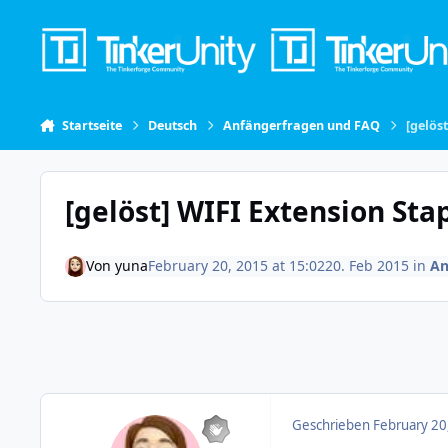
Skip to content
Startseite
Deutsch
Anfängerfragen und FAQ
[gelös
[gelöst] WIFI Extension Sta
Von
yuna
February 20, 2015 at 15:02
20. Feb 2015
in
An
Geschrieben
February 20