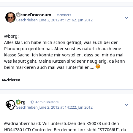
Author stats
ArcaneDraconum
Members
Geschrieben
June 2, 2012 at 12:16
2. Jun 2012
@borg:
Alles klar, ich habe mich schon gefragt, was Euch bei der
Planung da geritten hat. Aber so ist es natürlich auch eine
klasse Sache. Ich könnte mir vorstellen, dass bei mir da mal
was kaputt geht. Meine Katzen sind sehr neugierig, da kann
beim markieren auch mal was runterfallen....
Zitieren
Author stats
borg
Administrators
Geschrieben
June 2, 2012 at 14:22
2. Jun 2012
@adrianbernhard: Wir unterstützen den KS0073 und den
HD44780 LCD Controller. Bei deinem Link steht "ST7066U", da