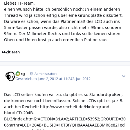
Liebes TF-Team,
einen Wunsch hätte ich persönlich noch: In einem anderen
Thread wird ja schon eifrig über eine Grundplatte diskutiert.
Da wäre es schön, wenn das Platinenmaß des LCD auch ins
5mm-Raster passen würde, also nicht mehr 93mm, sondern
95mm. Der Millimeter Rechts und Links sollte keinen stören.
Oben und Unten linst ja auch ordentlich Platine raus.
Zitieren
Author stats
borg
Administrators
Geschrieben
June 2, 2012 at 11:24
2. Jun 2012
Das LCD selber kaufen wir zu. da gibt es so Standardgrößen,
die können wir nicht beeinflussen. Solche LCDs gibt es ja z.B.
auch bei Reichelt:
http://www.reichelt.de/Hintergrund-
blau/LCD-204B-
BL/3/index.html?;ACTION=3;LA=2;ARTICLE=53952;GROUPID=30
06;artnr=LCD+204B+BL;SID=10T3tYQH8AAAIAAEB3MR8e821ed