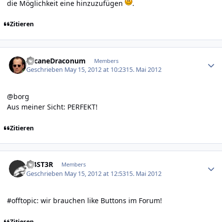
die Möglichkeit eine hinzuzufügen
.
Zitieren
Author stats
ArcaneDraconum
Members
Geschrieben
May 15, 2012 at 10:23
15. Mai 2012
@borg
Aus meiner Sicht: PERFEKT!
Zitieren
Author stats
M4ST3R
Members
Geschrieben
May 15, 2012 at 12:53
15. Mai 2012
#offtopic: wir brauchen like Buttons im Forum!
Zitieren