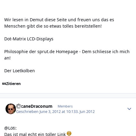
Wir lesen in Demut diese Seite und freuen uns das es
Menschen gibt die so etwas tolles bereitstellen!
Dot-Matrix LCD-Displays
Philosophie der sprut.de Homepage
- Dem schliesse ich mich
an!
Der Loetkolben
Zitieren
Author stats
ArcaneDraconum
Members
Geschrieben
June 3, 2012 at 10:13
3. Jun 2012
@Löti:
Das ist mal echt ein toller Link