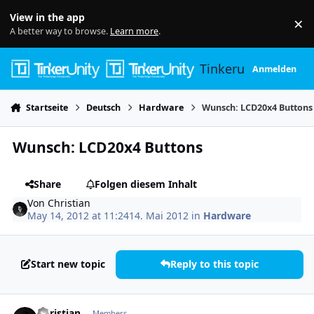
Skip to content
View in the app
×
Di
A better way to browse.
Learn more
.
Tinkerunity
Anmelden
Startseite
Deutsch
Hardware
Wunsch: LCD20x4 Buttons
Wunsch: LCD20x4 Buttons
Share
Folgen diesem Inhalt
Von
Christian
May 14, 2012 at 11:24
14. Mai 2012
in
Hardware
Start new topic
Reply to this topic
Author stats
Christian
Members