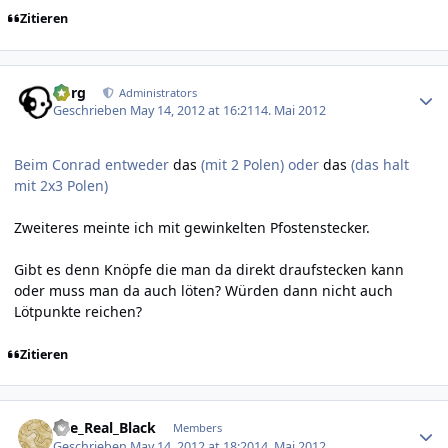
Zitieren
Author stats
borg
Administrators
Geschrieben
May 14, 2012 at 16:21
14. Mai 2012
Beim Conrad entweder
das
(mit 2 Polen) oder
das
(das halt
mit 2x3 Polen)
Zweiteres meinte ich mit gewinkelten Pfostenstecker.
Gibt es denn Knöpfe die man da direkt draufstecken kann
oder muss man da auch löten? Würden dann nicht auch
Lötpunkte reichen?
Zitieren
Author stats
The_Real_Black
Members
Geschrieben
May 14, 2012 at 18:20
14. Mai 2012