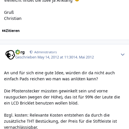
Vielleicht findet die Idee ja Anklang
Gruß
Christian
Zitieren
Author stats
borg
Administrators
Geschrieben
May 14, 2012 at 11:30
14. Mai 2012
An und für sich eine gute Idee, würden dir da nicht auch
einfach Pads reichen wo man was anlöten kann?
Die Pfostenstecker müssten gewinkelt sein und vorne
rausgucken (wegen der Höhe), das ist für 99% der Leute die
ein LCD Bricklet benutzen wollen blöd.
Bzgl. kosten: Relevante Kosten entstehen da durch die
zusätzliche THT Bestückung, der Preis für die Stiftleiste ist
vernachlässigbar.