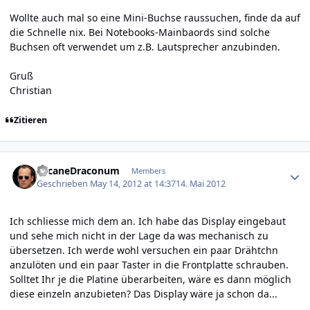
Wollte auch mal so eine Mini-Buchse raussuchen, finde da auf
die Schnelle nix. Bei Notebooks-Mainbaords sind solche
Buchsen oft verwendet um z.B. Lautsprecher anzubinden.
Gruß
Christian
Zitieren
Author stats
ArcaneDraconum
Members
Geschrieben
May 14, 2012 at 14:37
14. Mai 2012
Ich schliesse mich dem an. Ich habe das Display eingebaut
und sehe mich nicht in der Lage da was mechanisch zu
übersetzen. Ich werde wohl versuchen ein paar Drähtchn
anzulöten und ein paar Taster in die Frontplatte schrauben.
Solltet Ihr je die Platine überarbeiten, wäre es dann möglich
diese einzeln anzubieten? Das Display wäre ja schon da...