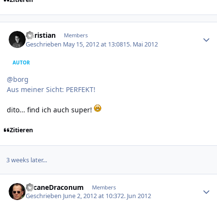
Author stats
Christian
Members
Geschrieben
May 15, 2012 at 13:08
15. Mai 2012
AUTOR
@borg
Aus meiner Sicht: PERFEKT!
dito... find ich auch super!
Zitieren
3 weeks later...
Author stats
ArcaneDraconum
Members
Geschrieben
June 2, 2012 at 10:37
2. Jun 2012