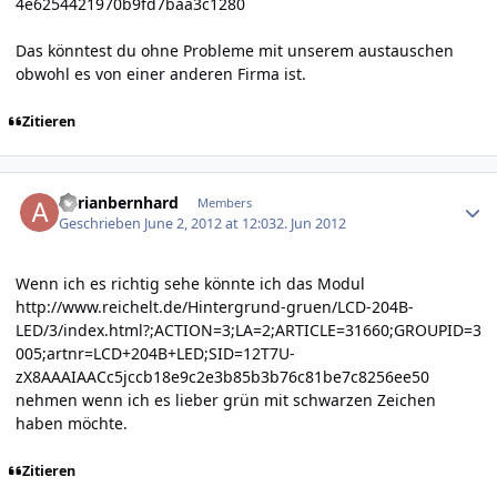
4e6254421970b9fd7baa3c1280
Das könntest du ohne Probleme mit unserem austauschen
obwohl es von einer anderen Firma ist.
Zitieren
Author stats
adrianbernhard
Members
Geschrieben
June 2, 2012 at 12:03
2. Jun 2012
Wenn ich es richtig sehe könnte ich das Modul
http://www.reichelt.de/Hintergrund-gruen/LCD-204B-
LED/3/index.html?;ACTION=3;LA=2;ARTICLE=31660;GROUPID=3
005;artnr=LCD+204B+LED;SID=12T7U-
zX8AAAIAACc5jccb18e9c2e3b85b3b76c81be7c8256ee50
nehmen wenn ich es lieber grün mit schwarzen Zeichen
haben möchte.
Zitieren