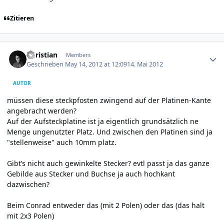
Zitieren
Author stats
Christian
Members
Geschrieben
May 14, 2012 at 12:09
14. Mai 2012
AUTOR
müssen diese steckpfosten zwingend auf der Platinen-Kante
angebracht werden?
Auf der Aufsteckplatine ist ja eigentlich grundsätzlich ne
Menge ungenutzter Platz. Und zwischen den Platinen sind ja
"stellenweise" auch 10mm platz.
Gibt’s nicht auch gewinkelte Stecker? evtl passt ja das ganze
Gebilde aus Stecker und Buchse ja auch hochkant
dazwischen?
Beim Conrad entweder
das
(mit 2 Polen) oder
das
(das halt
mit 2x3 Polen)