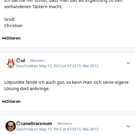
ich dachte mir schon, dass man das als Ergänzung zu den
vorhandenen Tastern macht.
Gruß
Christian
Zitieren
Author stats
Paul
Members
Geschrieben
May 15, 2012 at 07:23
15. Mai 2012
Lötpunkte fände ich auch gut, so kann man sich seine eigene
Lösung dort anbringe.
Zitieren
Author stats
ArcaneDraconum
Members
Geschrieben
May 15, 2012 at 07:56
15. Mai 2012