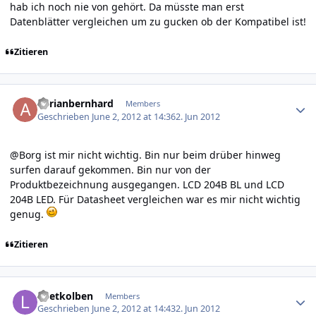
hab ich noch nie von gehört. Da müsste man erst
Datenblätter vergleichen um zu gucken ob der Kompatibel ist!
Zitieren
Author stats
adrianbernhard
Members
Geschrieben
June 2, 2012 at 14:36
2. Jun 2012
@Borg ist mir nicht wichtig. Bin nur beim drüber hinweg
surfen darauf gekommen. Bin nur von der
Produktbezeichnung ausgegangen. LCD 204B BL und LCD
204B LED. Für Datasheet vergleichen war es mir nicht wichtig
genug.
Zitieren
Author stats
Loetkolben
Members
Geschrieben
June 2, 2012 at 14:43
2. Jun 2012