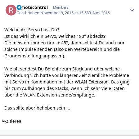
Author stats
remotecontrol
Members
Geschrieben
November 9, 2015 at 15:58
9. Nov 2015
Welche Art Servo hast Du?
Ist das wirklich ein Servo, welches 180° abdeckt?
Die meisten können nur -+ 45°, dann solltest Du auch nur
solche Impulse senden (also den Wertebereich und die
Grundeinstellung anpassen).
Wie oft sendest Du Befehle zum Stack und über welche
Verbindung? Ich hatte vor längerer Zeit ziemliche Probleme
mit Servo in Kombination mit der WLAN Extension. Das ging
bis zum Aufhängen des Stacks, wenn ich sehr viele Daten
über die WLAN Extension sende/empfange.
Das sollte aber behoben sein ...
Zitieren
Author stats