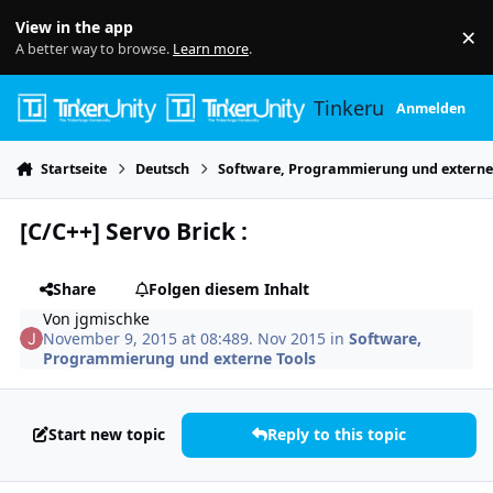
Skip to content
View in the app
×
Di
A better way to browse.
Learn more
.
Tinkerunity
Anmelden
Startseite
Deutsch
Software, Programmierung und externe
[C/C++] Servo Brick :
Share
Folgen diesem Inhalt
Von
jgmischke
November 9, 2015 at 08:48
9. Nov 2015
in
Software,
Programmierung und externe Tools
Start new topic
Reply to this topic
Author stats