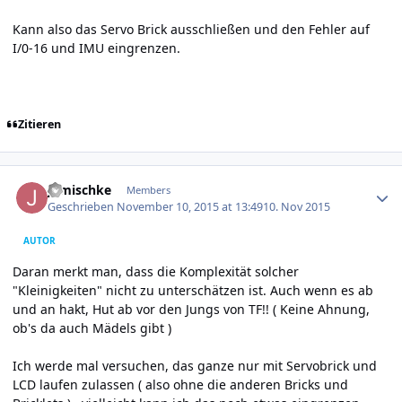
Kann also das Servo Brick ausschließen und den Fehler auf
I/0-16 und IMU eingrenzen.
Zitieren
Author stats
jgmischke
Members
Geschrieben
November 10, 2015 at 13:49
10. Nov 2015
AUTOR
Daran merkt man, dass die Komplexität solcher
"Kleinigkeiten" nicht zu unterschätzen ist. Auch wenn es ab
und an hakt, Hut ab vor den Jungs von TF!! ( Keine Ahnung,
ob's da auch Mädels gibt )
Ich werde mal versuchen, das ganze nur mit Servobrick und
LCD laufen zulassen ( also ohne die anderen Bricks und