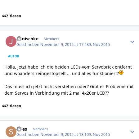
Zitieren
Author stats
jgmischke
Members
Geschrieben
November 9, 2015 at 17:48
9. Nov 2015
AUTOR
Holla, jetzt habe ich die beiden LCDs vom Servobrick entfernt
und woanders reingestöpselt ... und alles funktioniert?
Das muss ich jetzt nicht verstehen oder? Gibt es Probleme mit
dem Servos in Verbindung mit 2 mal 4x20er LCD??
Zitieren
Author stats
strex
Members
Geschrieben
November 9, 2015 at 18:10
9. Nov 2015