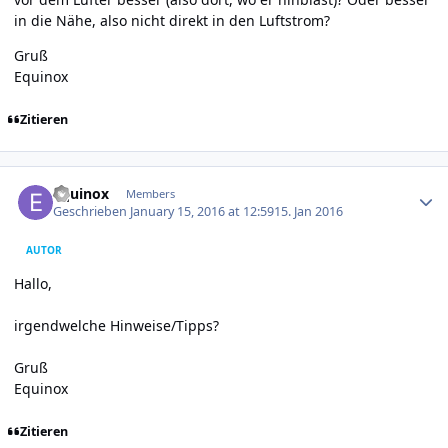
in die Nähe, also nicht direkt in den Luftstrom?
Gruß
Equinox
Zitieren
Author stats
Equinox
Members
Geschrieben
January 15, 2016 at 12:59
15. Jan 2016
AUTOR
Hallo,
irgendwelche Hinweise/Tipps?
Gruß
Equinox
Zitieren