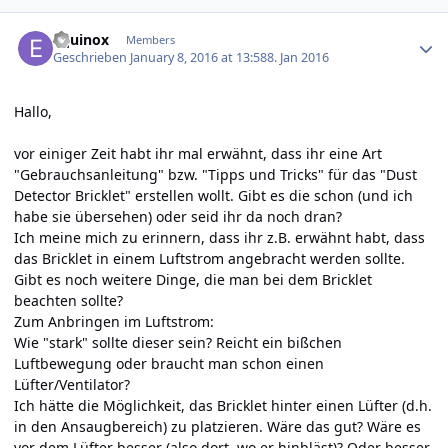
Author stats
Equinox
Members
Geschrieben
January 8, 2016 at 13:58
8. Jan 2016
Hallo,
vor einiger Zeit habt ihr mal erwähnt, dass ihr eine Art
"Gebrauchsanleitung" bzw. "Tipps und Tricks" für das "Dust
Detector Bricklet" erstellen wollt. Gibt es die schon (und ich
habe sie übersehen) oder seid ihr da noch dran?
Ich meine mich zu erinnern, dass ihr z.B. erwähnt habt, dass
das Bricklet in einem Luftstrom angebracht werden sollte.
Gibt es noch weitere Dinge, die man bei dem Bricklet
beachten sollte?
Zum Anbringen im Luftstrom:
Wie "stark" sollte dieser sein? Reicht ein bißchen
Luftbewegung oder braucht man schon einen
Lüfter/Ventilator?
Ich hätte die Möglichkeit, das Bricklet hinter einen Lüfter (d.h.
in den Ansaugbereich) zu platzieren. Wäre das gut? Wäre es
vor dem Lüfter besser (also dort, wo er hinbläst)? Oder besser