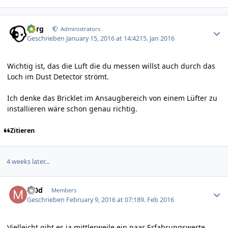
Author stats
borg
Administrators
Geschrieben
January 15, 2016 at 14:42
15. Jan 2016
Wichtig ist, das die Luft die du messen willst auch durch das
Loch im Dust Detector strömt.
Ich denke das Bricklet im Ansaugbereich von einem Lüfter zu
installieren wäre schon genau richtig.
Zitieren
4 weeks later...
Author stats
m0d
Members
Geschrieben
February 9, 2016 at 07:18
9. Feb 2016
Vielleicht gibt es ja mittlerweile ein paar Erfahrungswerte