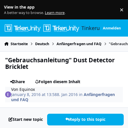
Skip to content
View in the app
×
Di
A better way to browse.
Learn more
.
Tinkerunity
Anmelden
Startseite
Deutsch
Anfängerfragen und FAQ
"Gebrauchs
"Gebrauchsanleitung" Dust Detector
Bricklet
Share
Folgen diesem Inhalt
Von
Equinox
January 8, 2016 at 13:58
8. Jan 2016
in
Anfängerfragen
und FAQ
Start new topic
Reply to this topic