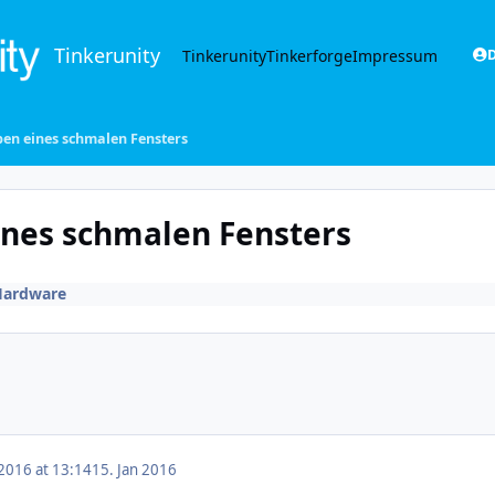
Tinkerunity
Tinkerunity
Tinkerforge
Impressum
D
ben eines schmalen Fensters
ines schmalen Fensters
Hardware
 2016 at 13:14
15. Jan 2016