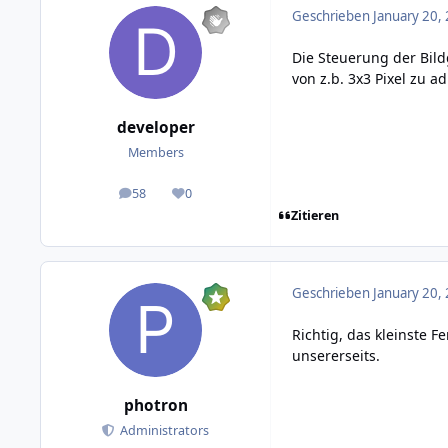
Geschrieben
January 20,
Die Steuerung der Bild
von z.b. 3x3 Pixel zu ad
developer
Members
58
0
posts
Reputation
Zitieren
Geschrieben
January 20,
Richtig, das kleinste F
unsererseits.
photron
Administrators