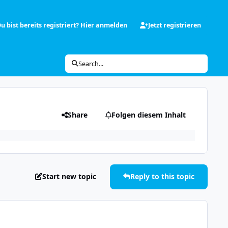
u bist bereits registriert? Hier anmelden
Jetzt registrieren
Search...
Share
Folgen diesem Inhalt
Start new topic
Reply to this topic