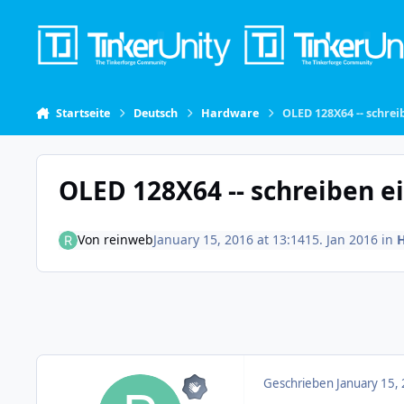
Skip to content
Startseite
Deutsch
Hardware
OLED 128X64 -- schrei
OLED 128X64 -- schreiben e
Von
reinweb
January 15, 2016 at 13:14
15. Jan 2016
in
Geschrieben
January 15,