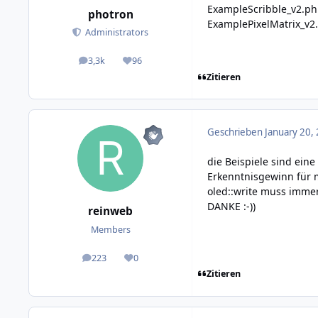
ExampleScribble_v2.p
photron
ExamplePixelMatrix_v2
Administrators
3,3k
96
posts
Reputation
Zitieren
Geschrieben
January 20,
die Beispiele sind ein
Erkenntnisgewinn für m
oled::write muss immer
DANKE :-))
reinweb
Members
223
0
posts
Reputation
Zitieren