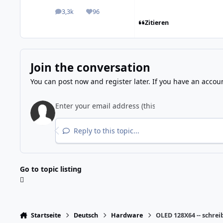
3,3k
96
posts
Reputation
Zitieren
Join the conversation
You can post now and register later. If you have an accou
Reply to this topic...
Go to topic listing
Startseite
Deutsch
Hardware
OLED 128X64 -- schrei