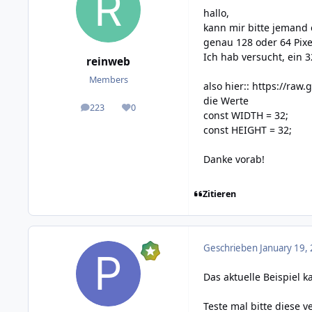
hallo,
kann mir bitte jemand 
genau 128 oder 64 Pixel
Ich hab versucht, ein 3
reinweb
Members
also hier::
https://raw.
die Werte
223
0
posts
Reputation
const WIDTH = 32;
const HEIGHT = 32;
Danke vorab!
Zitieren
Geschrieben
January 19,
Das aktuelle Beispiel k
Teste mal bitte diese v