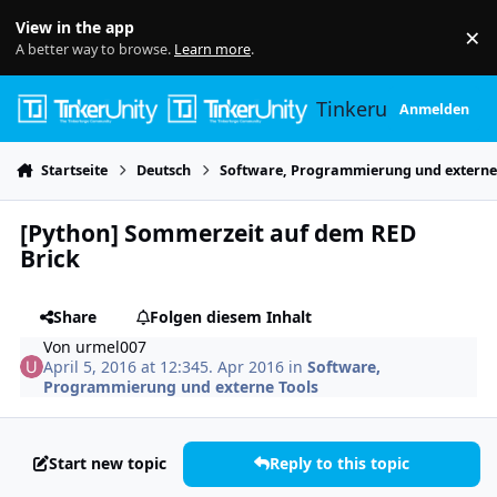
Skip to content
View in the app
×
Di
A better way to browse.
Learn more
.
Tinkerunity
Anmelden
Startseite
Deutsch
Software, Programmierung und externe
[Python] Sommerzeit auf dem RED
Brick
Share
Folgen diesem Inhalt
Von
urmel007
April 5, 2016 at 12:34
5. Apr 2016
in
Software,
Programmierung und externe Tools
Start new topic
Reply to this topic