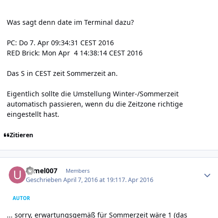
Was sagt denn date im Terminal dazu?
PC: Do 7. Apr 09:34:31 CEST 2016
RED Brick: Mon Apr 4 14:38:14 CEST 2016
Das S in CEST zeit Sommerzeit an.
Eigentlich sollte die Umstellung Winter-/Sommerzeit
automatisch passieren, wenn du die Zeitzone richtige
eingestellt hast.
Zitieren
Author stats
urmel007
Members
Geschrieben
April 7, 2016 at 19:11
7. Apr 2016
AUTOR
... sorry, erwartungsgemäß für Sommerzeit wäre 1 (das