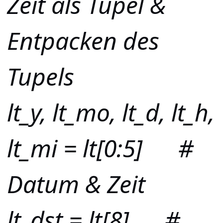
Zeit als Tupel &
Entpacken des
Tupels
lt_y, lt_mo, lt_d, lt_h,
lt_mi = lt[0:5] #
Datum & Zeit
lt_dst = lt[8] #