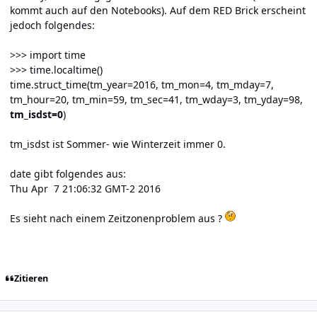
kommt auch auf den Notebooks). Auf dem RED Brick erscheint
jedoch folgendes:
>>> import time
>>> time.localtime()
time.struct_time(tm_year=2016, tm_mon=4, tm_mday=7,
tm_hour=20, tm_min=59, tm_sec=41, tm_wday=3, tm_yday=98,
tm_isdst=0
)
tm_isdst ist Sommer- wie Winterzeit immer 0.
date gibt folgendes aus:
Thu Apr 7 21:06:32 GMT-2 2016
Es sieht nach einem Zeitzonenproblem aus ?
Zitieren