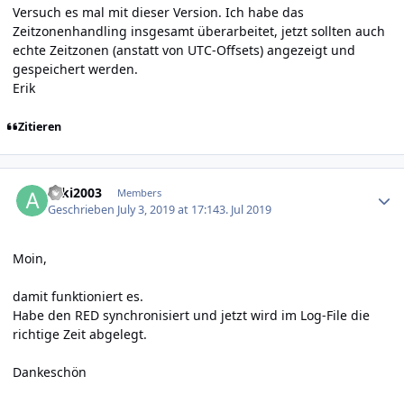
Versuch es mal mit
dieser Version
. Ich habe das
Zeitzonenhandling insgesamt überarbeitet, jetzt sollten auch
echte Zeitzonen (anstatt von UTC-Offsets) angezeigt und
gespeichert werden.
Erik
Zitieren
Author stats
acki2003
Members
Geschrieben
July 3, 2019 at 17:14
3. Jul 2019
Moin,
damit funktioniert es.
Habe den RED synchronisiert und jetzt wird im Log-File die
richtige Zeit abgelegt.
Dankeschön