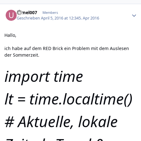
Author stats
urmel007
Members
Geschrieben
April 5, 2016 at 12:34
5. Apr 2016
Hallo,
ich habe auf dem RED Brick ein Problem mit dem Auslesen
der Sommerzeit.
import time
lt = time.localtime()
# Aktuelle, lokale