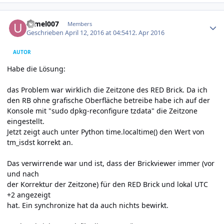
Author stats
urmel007
Members
Geschrieben
April 12, 2016 at 04:54
12. Apr 2016
AUTOR
Habe die Lösung:
das Problem war wirklich die Zeitzone des RED Brick. Da ich
den RB ohne grafische Oberfläche betreibe habe ich auf der
Konsole mit "sudo dpkg-reconfigure tzdata" die Zeitzone
eingestellt.
Jetzt zeigt auch unter Python time.localtime() den Wert von
tm_isdst korrekt an.
Das verwirrende war und ist, dass der Brickviewer immer (vor
und nach
der Korrektur der Zeitzone) für den RED Brick und lokal UTC
+2 angezeigt
hat. Ein synchronize hat da auch nichts bewirkt.