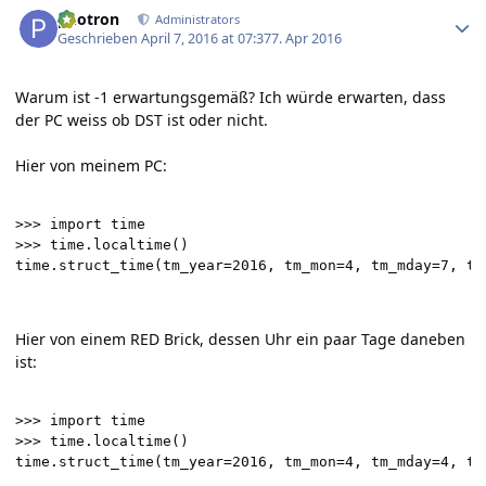
Author stats
photron
Administrators
Geschrieben
April 7, 2016 at 07:37
7. Apr 2016
Warum ist -1 erwartungsgemäß? Ich würde erwarten, dass
der PC weiss ob DST ist oder nicht.
Hier von meinem PC:
>>> import time

>>> time.localtime()

time.struct_time(tm_year=2016, tm_mon=4, tm_mday=7, tm
Hier von einem RED Brick, dessen Uhr ein paar Tage daneben
ist:
>>> import time                                       
>>> time.localtime()                                  
time.struct_time(tm_year=2016, tm_mon=4, tm_mday=4, tm