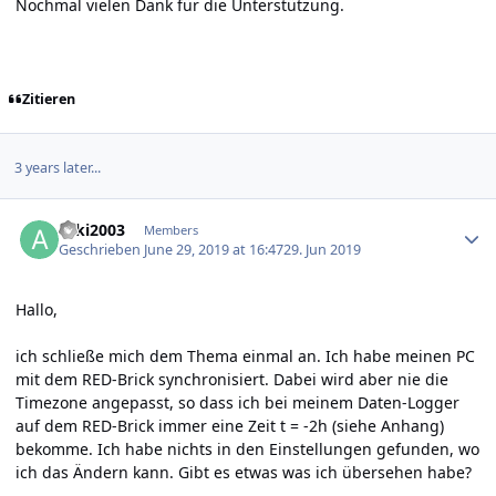
Nochmal vielen Dank für die Unterstützung.
Zitieren
3 years later...
Author stats
acki2003
Members
Geschrieben
June 29, 2019 at 16:47
29. Jun 2019
Hallo,
ich schließe mich dem Thema einmal an. Ich habe meinen PC
mit dem RED-Brick synchronisiert. Dabei wird aber nie die
Timezone angepasst, so dass ich bei meinem Daten-Logger
auf dem RED-Brick immer eine Zeit t = -2h (siehe Anhang)
bekomme. Ich habe nichts in den Einstellungen gefunden, wo
ich das Ändern kann. Gibt es etwas was ich übersehen habe?