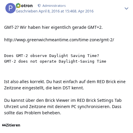
Author stats
photron
Administrators
Geschrieben
April 8, 2016 at 15:46
8. Apr 2016
GMT-2? Wir haben hier eigentlich gerade GMT+2.
http://wwp.greenwichmeantime.com/time-zone/gmt-2/
Does GMT-2 observe Daylight Saving Time?

GMT-2 does not operate Daylight-Saving Time
Ist also alles korrekt. Du hast einfach auf dem RED Brick eine
Zeitzone eingestellt, die kein DST kennt.
Du kannst über den Brick Viewer im RED Brick Settings Tab
Uhrzeit und Zeitzone mit deinem PC synchronisieren. Dass
sollte das Problem beheben.
Zitieren