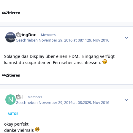
Zitieren
Author stats
FlyingDoc
Members
Geschrieben
November 29, 2016 at 08:11
29. Nov 2016
Solange das Display über einen HDMI Eingang verfügt
kannst du sogar deinen Fernseher anschliessen.
Zitieren
Author stats
Nel
Members
Geschrieben
November 29, 2016 at 08:20
29. Nov 2016
AUTOR
okay perfekt
danke vielmals