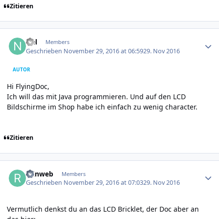
Zitieren
Author stats
Nel
Members
Geschrieben
November 29, 2016 at 06:59
29. Nov 2016
AUTOR
Hi FlyingDoc,
Ich will das mit Java programmieren. Und auf den LCD
Bildschirme im Shop habe ich einfach zu wenig character.
Zitieren
Author stats
reinweb
Members
Geschrieben
November 29, 2016 at 07:03
29. Nov 2016
Vermutlich denkst du an das LCD Bricklet, der Doc aber an