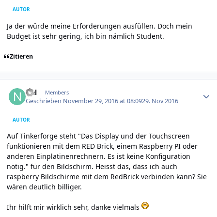
AUTOR
Ja der würde meine Erforderungen ausfüllen. Doch mein
Budget ist sehr gering, ich bin nämlich Student.
Zitieren
Author stats
Nel
Members
Geschrieben
November 29, 2016 at 08:09
29. Nov 2016
AUTOR
Auf Tinkerforge steht "Das Display und der Touchscreen
funktionieren mit dem RED Brick, einem Raspberry PI oder
anderen Einplatinenrechnern. Es ist keine Konfiguration
nötig." für den Bildschirm. Heisst das, dass ich auch
raspberry Bildschirme mit dem RedBrick verbinden kann? Sie
wären deutlich billiger.
Ihr hilft mir wirklich sehr, danke vielmals