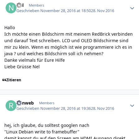
Nel
Members
Geschrieben
November 28, 2016 at 18:50
28. Nov 2016
Hallo
Ich möchte einen Bildschirm mit meinem RedBrick verbinden
und darauf Text schreiben. LCD und OLED Bildschirme sind
mir zu klein. Wenn es möglich ist wie programmiere ich es in
java ? und welches Bildschirm soll ich nehmen?
Danke vielmals für Eure Hilfe
Liebe Grüsse Nel
Zitieren
Author stats
reinweb
Members
Geschrieben
November 28, 2016 at 19:36
28. Nov 2016
hej, ich glaube, du solltest googlen nach
"Linux Debian write to framebuffer"
damit kannst du auf den Screen am HDMI Ausgang direkt