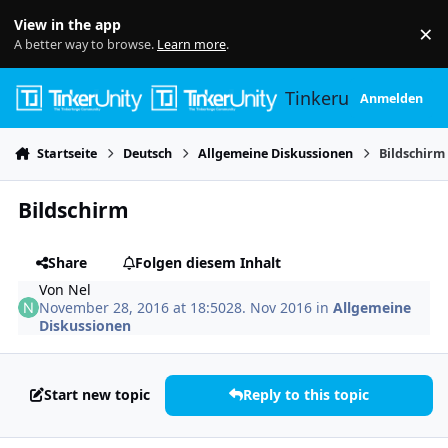
Skip to content
View in the app
×
Di
A better way to browse.
Learn more
.
Tinkerunity
Anmelden
Startseite
Deutsch
Allgemeine Diskussionen
Bildschirm
Bildschirm
Share
Folgen diesem Inhalt
Von
Nel
November 28, 2016 at 18:50
28. Nov 2016
in
Allgemeine
Diskussionen
Start new topic
Reply to this topic
Author stats