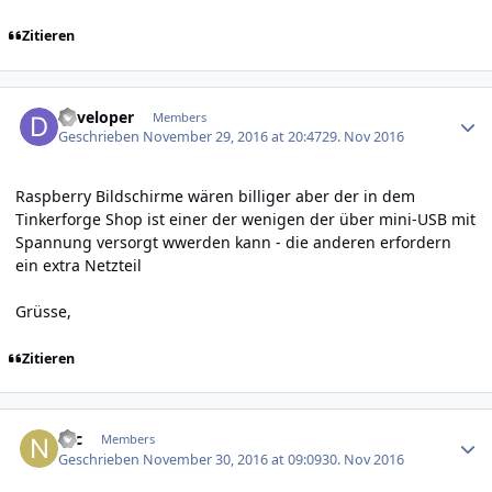
Zitieren
Author stats
developer
Members
Geschrieben
November 29, 2016 at 20:47
29. Nov 2016
Raspberry Bildschirme wären billiger aber der in dem
Tinkerforge Shop ist einer der wenigen der über mini-USB mit
Spannung versorgt wwerden kann - die anderen erfordern
ein extra Netzteil
Grüsse,
Zitieren
Author stats
Nic
Members
Geschrieben
November 30, 2016 at 09:09
30. Nov 2016