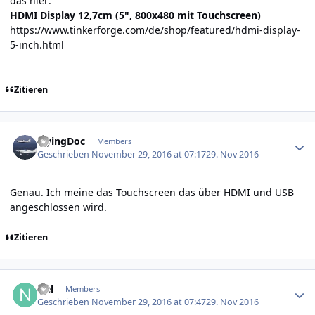
das hier:
HDMI Display 12,7cm (5", 800x480 mit Touchscreen)
https://www.tinkerforge.com/de/shop/featured/hdmi-display-
5-inch.html
Zitieren
Author stats
FlyingDoc
Members
Geschrieben
November 29, 2016 at 07:17
29. Nov 2016
Genau. Ich meine das Touchscreen das über HDMI und USB
angeschlossen wird.
Zitieren
Author stats
Nel
Members
Geschrieben
November 29, 2016 at 07:47
29. Nov 2016