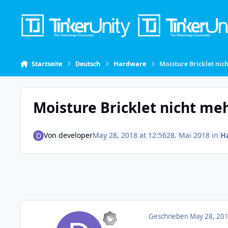
Skip to content
Startseite
Deutsch
Hardware
Moisture Bricklet nic
Moisture Bricklet nicht me
Von
developer
May 28, 2018 at 12:56
28. Mai 2018
in
H
Geschrieben
May 28, 201