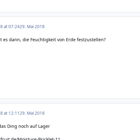
8 at 07:24
29. Mai 2018
 es dann, die Feuchtigkeit von Erde festzustellen?
8 at 12:11
29. Mai 2018
das Ding noch auf Lager
ruit.de/Moisture-Bricklet-11