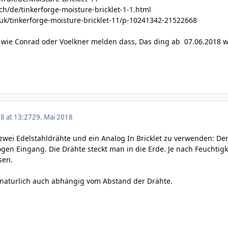
ch/de/tinkerforge-moisture-bricklet-1-1.html
uk/tinkerforge-moisture-bricklet-11/p-10241342-21522668
 wie Conrad oder Voelkner melden dass, Das ding ab 07.06.2018 wi
8 at 13:27
29. Mai 2018
s zwei Edelstahldrähte und ein Analog In Bricklet zu verwenden: D
en Eingang. Die Drähte steckt man in die Erde. Je nach Feuchtigke
sen.
 natürlich auch abhängig vom Abstand der Drähte.