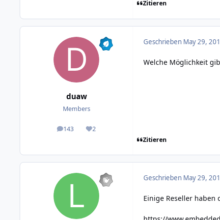
Zitieren
Geschrieben
May 29, 201
Welche Möglichkeit gibt
duaw
Members
143
2
posts
Reputation
Zitieren
Geschrieben
May 29, 201
Einige Reseller haben 
https://www.embeddedf