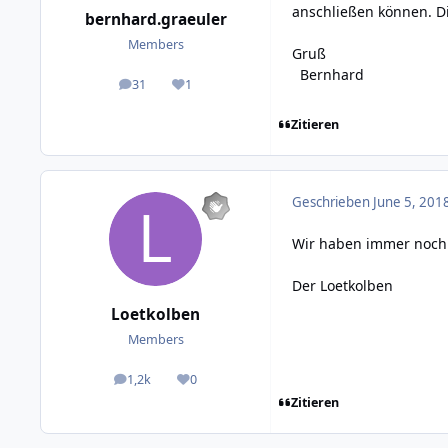
anschließen können. Di
bernhard.graeuler
Members
Gruß
Bernhard
31
1
posts
Reputation
Zitieren
Geschrieben
June 5, 201
Wir haben immer noch I
Der Loetkolben
Loetkolben
Members
1,2k
0
posts
Reputation
Zitieren