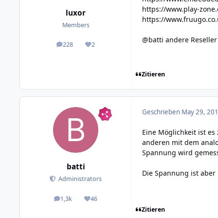
https://www.play-zone.
luxor
https://www.fruugo.co.
Members
@batti andere Reseller
228
2
posts
Reputation
Zitieren
Geschrieben
May 29, 201
Eine Möglichkeit ist e
anderen mit dem analog
Spannung wird gemes
batti
Die Spannung ist aber
Administrators
1,3k
46
posts
Reputation
Zitieren