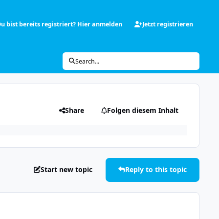
u bist bereits registriert? Hier anmelden
Jetzt registrieren
Search...
Share
Folgen diesem Inhalt
Start new topic
Reply to this topic