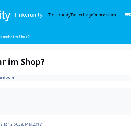
Tinkerunity
Tinkerunity
Tinkerforge
Impressum
D
ht mehr im Shop?
hr im Shop?
ardware
8 at 12:56
28. Mai 2018