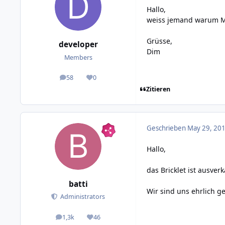
Hallo,
weiss jemand warum Moi
Grüsse,
developer
Dim
Members
58
0
posts
Reputation
Zitieren
Geschrieben
May 29, 201
Hallo,
das Bricklet ist ausve
batti
Wir sind uns ehrlich g
Administrators
1,3k
46
posts
Reputation