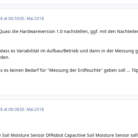
8 at 06:59
30. Mai 2018
 Quasi die Hardwareversion 1.0 nachstellen, ggf. mit den Nachteile
dass es Variabilität im Aufbau/Betrieb und dann in der Messung gi
rden.
ss es keinen Bedarf für "Messung der Erdfeuchte" geben soll ... Tö
8 at 08:08
30. Mai 2018
e Soil Moisture Sensor
DFRobot Capacitive Soil Moisture Sensor
sol