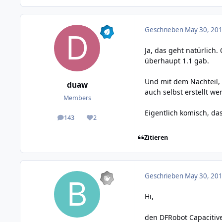
Geschrieben
May 30, 201
Ja, das geht natürlich.
überhaupt 1.1 gab.
Und mit dem Nachteil, 
duaw
auch selbst erstellt we
Members
Eigentlich komisch, da
143
2
posts
Reputation
Zitieren
Geschrieben
May 30, 201
Hi,
den DFRobot Capacitiv