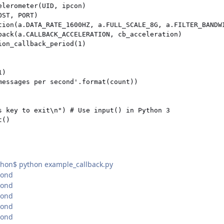
elerometer(UID, ipcon)

ST, PORT)

tion(a.DATA_RATE_1600HZ, a.FULL_SCALE_8G, a.FILTER_BANDWI
back(a.CALLBACK_ACCELERATION, cb_acceleration)

ion_callback_period(1)

)

messages per second'.format(count))

s key to exit\n") # Use input() in Python 3

thon$ python example_callback.py
cond
cond
cond
cond
cond