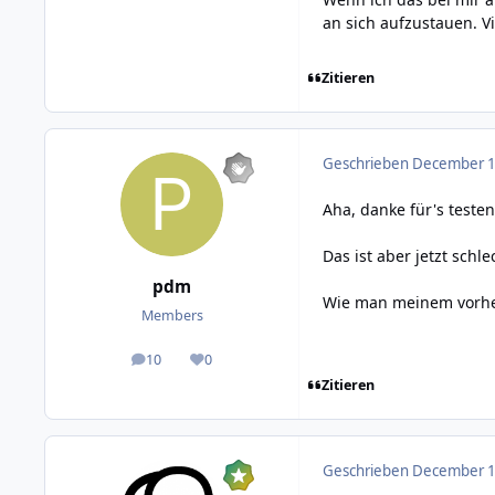
an sich aufzustauen. Vi
Zitieren
Geschrieben
December 11
Aha, danke für's testen
Das ist aber jetzt sch
pdm
Wie man meinem vorher
Members
10
0
posts
Reputation
Zitieren
Geschrieben
December 11