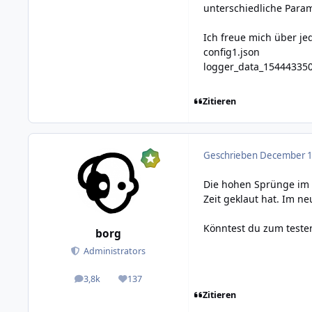
unterschiedliche Param
Ich freue mich über j
config1.json
logger_data_154443350
Zitieren
Geschrieben
December 10
Die hohen Sprünge im 2
Zeit geklaut hat. Im ne
Könntest du zum testen
borg
Administrators
3,8k
137
posts
Reputation
Zitieren