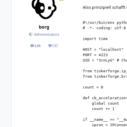
Also prinzipiell schaff
#!/usr/bin/env pytho
borg
# -*- coding: utf-8 
Administrators
import time

3,8k
137
posts
Reputation
HOST = "localhost"

PORT = 4223

UID = "3cnLyG" # Ch
from tinkerforge.ip
from tinkerforge.br
count = 0

def cb_acceleration(
    global count

    count += 1

if __name__ == "__ma
    ipcon = IPConnec