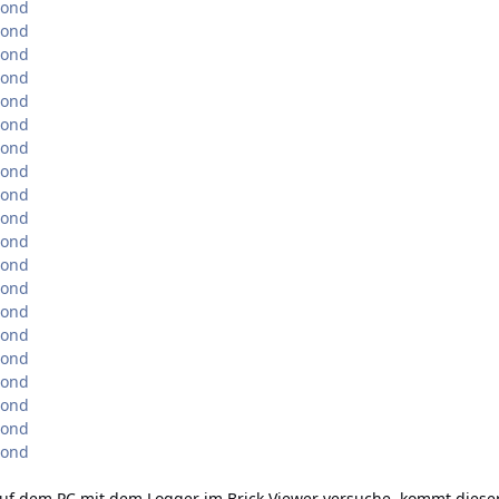
cond
cond
cond
cond
cond
cond
cond
cond
cond
cond
cond
cond
cond
cond
cond
cond
cond
cond
cond
cond
auf dem PC mit dem Logger im Brick Viewer versuche, kommt diese