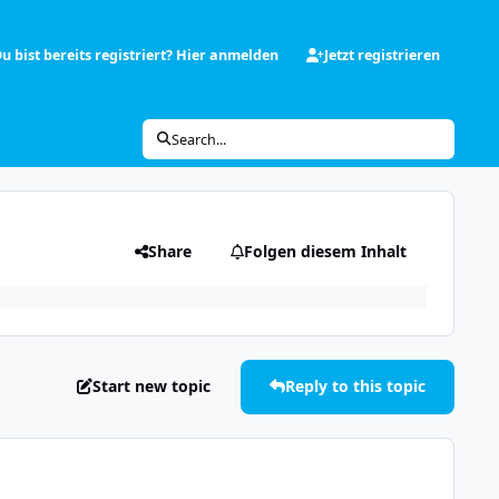
u bist bereits registriert? Hier anmelden
Jetzt registrieren
Search...
Share
Folgen diesem Inhalt
Start new topic
Reply to this topic