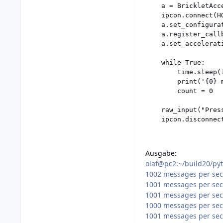
    a = BrickletAcc
    ipcon.connect(HO
    a.set_configura
    a.register_call
    a.set_accelerat
    while True:

        time.sleep(1
        print('{0} 
        count = 0

    raw_input("Pres
Ausgabe:
olaf@pc2:~/build20/py
1002 messages per se
1001 messages per se
1001 messages per se
1000 messages per se
1001 messages per se