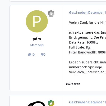
Geschrieben
December 11
Vielen Dank für die Hilf
ich aktualisiere das I
Brick gemacht. Die Par
pdm
Data Rate: 1600Hz
Members
Full Scale: 8g
Filter Bandwodth: 800
10
0
posts
Reputation
Ergebnisübersicht sieh
immernoch Sprünge.
Vergleich_unterschiedl
Zitieren
Geschrieben
December 11