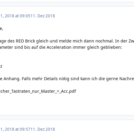
, 2018 at 09:05
11. Dez 2018
e,
mage des RED Brick gleich und melde mich dann nochmal. In der Zw
ameter sind bis auf die Acceleration immer gleich geblieben:
Hz
e Anhang. Falls mehr Details nötig sind kann ich die gerne Nachrei
icher_Tastraten_nur_Master_+_Acc.pdf
, 2018 at 09:57
11. Dez 2018