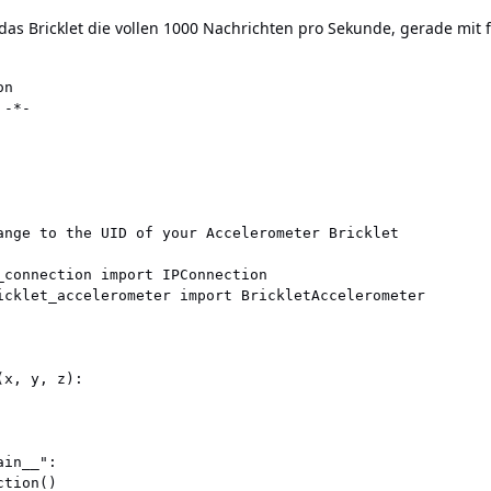
t das Bricklet die vollen 1000 Nachrichten pro Sekunde, gerade mit
n

-*-

ange to the UID of your Accelerometer Bricklet

_connection import IPConnection

icklet_accelerometer import BrickletAccelerometer

x, y, z):

in__":

tion()
