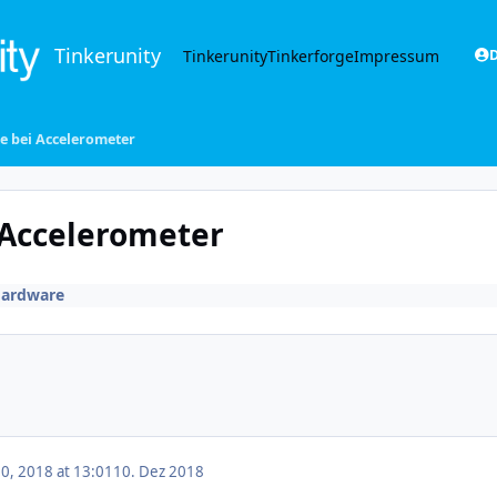
Tinkerunity
Tinkerunity
Tinkerforge
Impressum
D
e bei Accelerometer
 Accelerometer
ardware
, 2018 at 13:01
10. Dez 2018