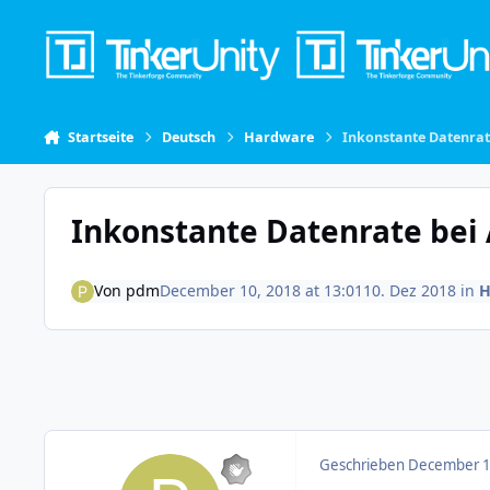
Skip to content
Startseite
Deutsch
Hardware
Inkonstante Datenrat
Inkonstante Datenrate bei
Von
pdm
December 10, 2018 at 13:01
10. Dez 2018
in
H
Geschrieben
December 10