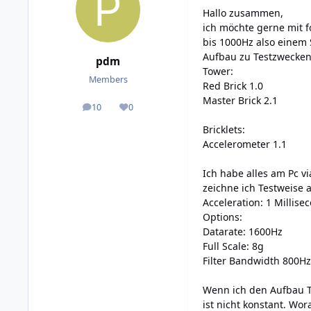
Hallo zusammen,
ich möchte gerne mit 
bis 1000Hz also einem 
Aufbau zu Testzwecken
pdm
Tower:
Members
Red Brick 1.0
Master Brick 2.1
10
0
posts
Reputation
Bricklets:
Accelerometer 1.1
Ich habe alles am Pc v
zeichne ich Testweise 
Acceleration: 1 Millise
Options:
Datarate: 1600Hz
Full Scale: 8g
Filter Bandwidth 800Hz
Wenn ich den Aufbau Te
ist nicht konstant. Wo