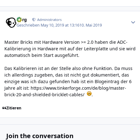
Author stats
borg
Administrators
Geschrieben
May 10, 2019 at 13:16
10. Mai 2019
Master Bricks mit Hardware Version >= 2.0 haben die ADC-
Kalibrierung in Hardware mit auf der Leiterplatte und sie wird
automatisch beim Start ausgeführt.
Das Kalibrieren ist an der Stelle also ohne Funktion. Da muss
ich allerdings zugeben, das ist nicht gut dokumentiert, das
einzige was ich dazu gefunden hab ist ein Blogeintrag der 6
Jahre alt ist:
https://www.tinkerforge.com/de/blog/master-
brick-20-and-shielded-bricklet-cables/
.
Zitieren
Join the conversation