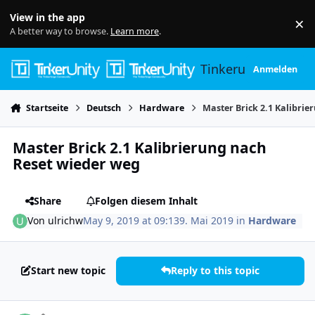
Skip to content
View in the app
×
Di
A better way to browse.
Learn more
.
Tinkerunity
Anmelden
Startseite
Deutsch
Hardware
Master Brick 2.1 Kalibri
Master Brick 2.1 Kalibrierung nach
Reset wieder weg
Share
Folgen diesem Inhalt
Von
ulrichw
May 9, 2019 at 09:13
9. Mai 2019
in
Hardware
Start new topic
Reply to this topic
Author stats