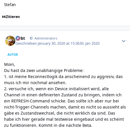
Stefan
Zitieren
Author stats
rtrbt
Administrators
Geschrieben
January 30, 2020 at 15:36
30. Jan 2020
AUTOR
Moin,
Du hast da zwei unabhängige Probleme:
1. ist meine Reconnectlogik da anscheinend zu aggresiv, das
muss ich mir nochmal ansehen.
2. versuche ich, wenn ein Device initialisiert wird, alle
Channel in einen definierten Zustand zu bringen, indem ich
ein REFRESH-Command schicke. Das sollte ich aber nur bei
nicht-Trigger-Channels machen, damit es nicht so aussieht als
gäbe es Zustandswechsel, die nicht wirklich da sind. Das
habe ich hier gerade mal testweise eingebaut und es scheint
zu funktionieren. Kommt in die nächste Beta.