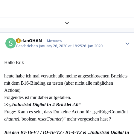
Expand topic overview
Author stats
StefanOHAN
Members
Geschrieben
January 26, 2020 at 18:25
26. Jan 2020
Hallo Erik
heute habe ich mal versucht alle meine angeschlossenen Bricklets
mit dem B16-Binding zu testen (
aber nicht alle möglichen
Actions)
.
Folgendes ist mir dabei aufgefallen.
>>„Industrial Digital In 4 Bricklet 2.0“
Frage: Kann es sein, dass Du keine Action für „
getEdgeCount
(int
channel
, boolean
resetCounter
)“
mehr vorgesehen hast ?
Bei den IO-16-V1 / IO-16-V2 / IO-4-V2 & „Industrial Digital In