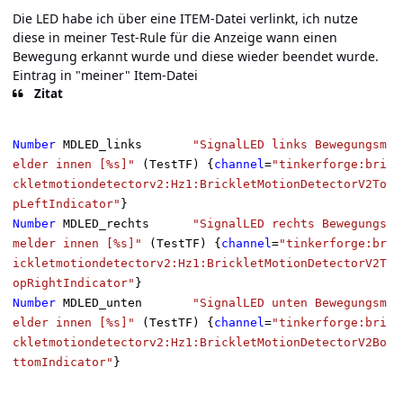
Die LED habe ich über eine ITEM-Datei verlinkt, ich nutze
diese in meiner Test-Rule für die Anzeige wann einen
Bewegung erkannt wurde und diese wieder beendet wurde.
Eintrag in "meiner" Item-Datei
Zitat
Number
MDLED_links
"SignalLED links Bewegungsm
elder innen [%s]"
(TestTF) {
channel
=
"tinkerforge:bri
ckletmotiondetectorv2:Hz1:BrickletMotionDetectorV2To
pLeftIndicator"
}
Number
MDLED_rechts
"SignalLED rechts Bewegungs
melder innen [%s]"
(TestTF) {
channel
=
"tinkerforge:br
ickletmotiondetectorv2:Hz1:BrickletMotionDetectorV2T
opRightIndicator"
}
Number
MDLED_unten
"SignalLED unten Bewegungsm
elder innen [%s]"
(TestTF) {
channel
=
"tinkerforge:bri
ckletmotiondetectorv2:Hz1:BrickletMotionDetectorV2Bo
ttomIndicator"
}