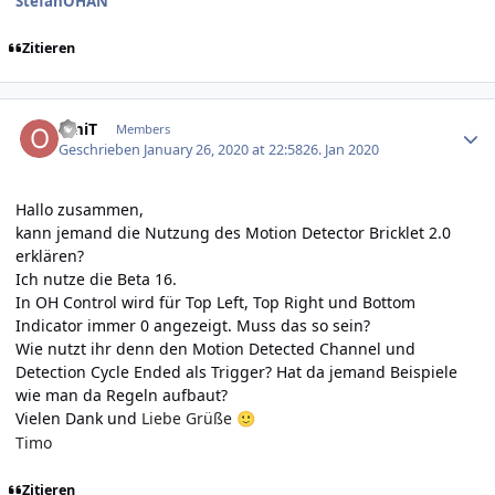
StefanOHAN
Zitieren
Author stats
omiT
Members
Geschrieben
January 26, 2020 at 22:58
26. Jan 2020
Hallo zusammen,
kann jemand die Nutzung des Motion Detector Bricklet 2.0
erklären?
Ich nutze die Beta 16.
In OH Control wird für Top Left, Top Right und Bottom
Indicator immer 0 angezeigt. Muss das so sein?
Wie nutzt ihr denn den Motion Detected Channel und
Detection Cycle Ended als Trigger? Hat da jemand Beispiele
wie man da Regeln aufbaut?
Vielen Dank und
Liebe Grüße
🙂
Timo
Zitieren