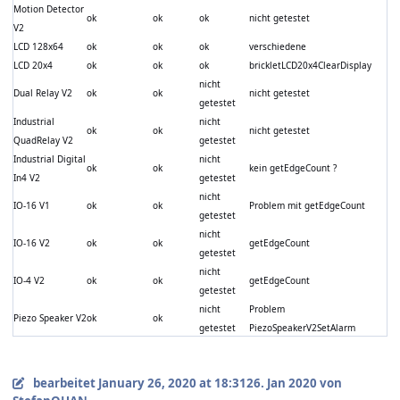
Motion Detector
ok
ok
ok
nicht getestet
V2
LCD 128x64
ok
ok
ok
verschiedene
LCD 20x4
ok
ok
ok
brickletLCD20x4ClearDisplay
nicht
Dual Relay V2
ok
ok
nicht getestet
getestet
Industrial
nicht
ok
ok
nicht getestet
QuadRelay V2
getestet
Industrial Digital
nicht
ok
ok
kein getEdgeCount ?
In4 V2
getestet
nicht
IO-16 V1
ok
ok
Problem mit getEdgeCount
getestet
nicht
IO-16 V2
ok
ok
getEdgeCount
getestet
nicht
IO-4 V2
ok
ok
getEdgeCount
getestet
nicht
Problem
Piezo Speaker V2
ok
ok
getestet
PiezoSpeakerV2SetAlarm
bearbeitet
January 26, 2020 at 18:31
26. Jan 2020
von