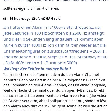
val currentEdgeCountIO16V1 
=
 ioActions16v1
.
brickletIO1
sollte es eigentlich funktionieren.
16 hours ago, StefanOHAN said:
Ich hätte einen Alarm mit 1000Hz Startfrequenz, der
jede Sekunde in 100 Hz Schritten bis 2500 Hz ansteigt
und dies 10 Sekunden lang andauert. Es kommt aber
nur ein kurzer 1000 Hz Ton dann fällt er wieder auf die
Channel-Konfiguration zurück (Startfrequenz = 200Hz,
Endfrequenz = 1000Hz, StepSize = 100 , StepDelay = 100
, DefaultVolumen = 1 , Duration = 5000)
Wo liegt der Fehler in meiner Rule ?
Ist
das Item mit dem du den Alarm-Channel
PiezoAlarm
benutzt? Dann passiert in deiner Rule folgendes: Du schickst
das Command an den Alarm-Channel, das ist etwas langsam,
weil die Nachricht einmal quer durch openHAB muss. Direkt
danach startest du einen weiteren Alarm von Hand (die Action
heißt zwar SetAlarm, aber konfiguriert nicht nur, sondern löst
den Alarm auch direkt aus). Das geht schneller, weil die Action