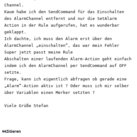
Channel.
Kaum habe ich den SendCommand für das Einschalten
des AlarmChannel entfernt und nur die SetAlarm
Action
in der Rule aufgerufen
, hat es wunderbar
geklappt.
Ich dachte, ich muss den Alarm erst über den
AlarmChannel „einschalten“, das war mein Fehler
Super jetzt passt meine Rule
Abschalten einer laufenden Alarm-Action geht einfach
indem ich den AlarmChannel per SendCommand auf OFF
setzte.
F
rage, kann ich eigentlich abfragen ob gerade ein
e
„Alarm“-Action aktiv ist ?
Oder muss ich mir selber
über Variablen einen Merker setzten ?
Viele Grüße Stefan
Zitieren