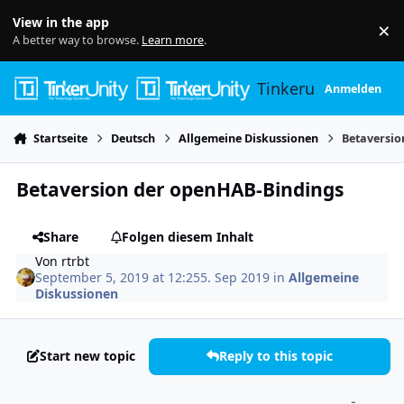
Skip to content
View in the app
×
Di
A better way to browse.
Learn more
.
Tinkerunity
Anmelden
Startseite
Deutsch
Allgemeine Diskussionen
Betaversio
Betaversion der openHAB-Bindings
Share
Folgen diesem Inhalt
Von
rtrbt
September 5, 2019 at 12:25
5. Sep 2019
in
Allgemeine
Diskussionen
Start new topic
Reply to this topic