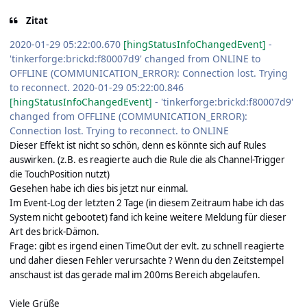
Zitat
2020-01-29 05:22:00.670
[hingStatusInfoChangedEvent]
-
'tinkerforge:brickd:f80007d9' changed from ONLINE to
OFFLINE (COMMUNICATION_ERROR): Connection lost. Trying
to reconnect.
2020-01-29 05:22:00.846
[hingStatusInfoChangedEvent]
- 'tinkerforge:brickd:f80007d9'
changed from OFFLINE (COMMUNICATION_ERROR):
Connection lost. Trying to reconnect. to ONLINE
Dieser Effekt ist nicht so schön, denn es könnte sich auf Rules
auswirken. (z.B. es reagierte auch die Rule die als Channel-Trigger
die TouchPosition nutzt)
Gesehen habe ich dies bis jetzt nur einmal.
I
m
Event-
Log der letzten 2 Tage (in diesem Zeitraum habe ich das
System nicht gebootet) f
and ich keine
weitere
M
eldung für
dieser
Art
de
s
brick-Dämon.
Frage: gibt es irgend einen TimeOut der evlt. zu schnell reagierte
und daher diesen Fehler verursachte ? Wenn du den Zeitstempel
anschaust ist das gerade mal im 200ms Bereich abgelaufen.
Viele Grüße