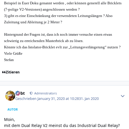
Beispiel in Euer Doku genannt werden , oder können generell alle Bricklets
(7-polige V2-Versionen) angeschlossen werden ?
3) gibt es eine Einschränkung der verwendeten Leitungslängen ? Also
Zuleitung und Ableitung je 2 Meter ?
Hintergrund der Fragen ist, dass ich noch immer versuche einen etwas
schwierig zu erreichenden Masterbrick ab zu lösen.
Könnte ich das Istolator-Bricklet evlt zur „Leitungsverlängerung“ nutzen ?
Viele Grüße
Stefan
Zitieren
Author stats
rtrbt
Administrators
Geschrieben
January 31, 2020 at 10:28
31. Jan 2020
AUTOR
Moin,
mit dem Dual Relay V2 meinst du das Industrial Dual Relay?