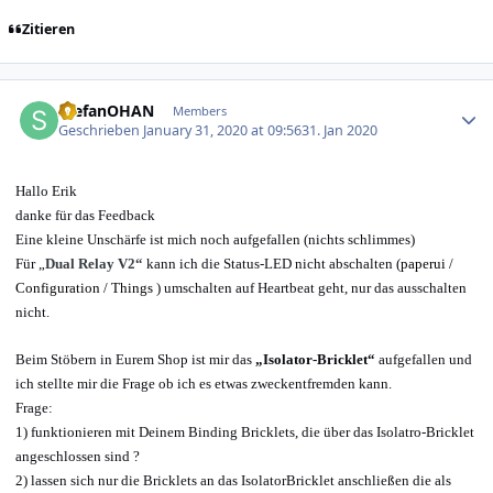
Zitieren
Author stats
StefanOHAN
Members
Geschrieben
January 31, 2020 at 09:56
31. Jan 2020
Hallo Erik
danke für das Feedback
E
ine kleine Unschärfe
ist mich noch aufgefallen
(nichts schlimmes)
Für „
Dual Relay V2“
kann ich die Status-LED nicht abschalten (
paperui /
Configuration / Things
) umschalten auf Heartbeat geht, nur das ausschalten
nicht.
Beim Stöbern in Eurem Shop ist mir das
„Isolator-Bricklet“
aufgefallen und
ich stellte mir die Frage ob ich es etwas zweckentfremden kann.
Frage:
1)
funktionieren mit Deinem Binding
Bricklets, die über das Isolatro-Bricklet
angeschlossen sind ?
2) lassen sich nur die Bricklets an das IsolatorBricklet anschließen die als