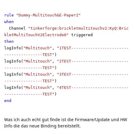
rule
"Dummy-Multitouch&E-Paper2"
when
Channel
"tinkerforge:brickletmultitouchv2:KyQ:Bric
kletMultiTouchV2Electrode0"
triggered
then
logInfo(
"Multitouch"
,
"1TEST------------------------
----------------TEST"
)
logInfo(
"Multitouch"
,
"2TEST------------------------
----------------TEST"
)
logInfo(
"Multitouch"
,
"3TEST------------------------
----------------TEST"
)
logInfo(
"Multitouch"
,
"4TEST------------------------
----------------TEST"
)
end
Was ich auch echt gut finde ist die Firmware/Update und HW
Info die das neue Binding bereitstellt.