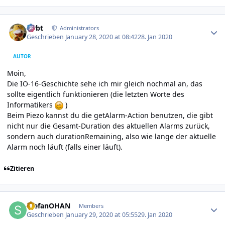
Author stats
rtrbt
Administrators
Geschrieben
January 28, 2020 at 08:42
28. Jan 2020
AUTOR
Moin,
Die IO-16-Geschichte sehe ich mir gleich nochmal an, das
sollte eigentlich funktionieren (die letzten Worte des
Informatikers
)
Beim Piezo kannst du die
getAlarm-Action
benutzen, die gibt
nicht nur die Gesamt-Duration des aktuellen Alarms zurück,
sondern auch durationRemaining, also wie lange der aktuelle
Alarm noch läuft (falls einer läuft).
Zitieren
Author stats
StefanOHAN
Members
Geschrieben
January 29, 2020 at 05:55
29. Jan 2020