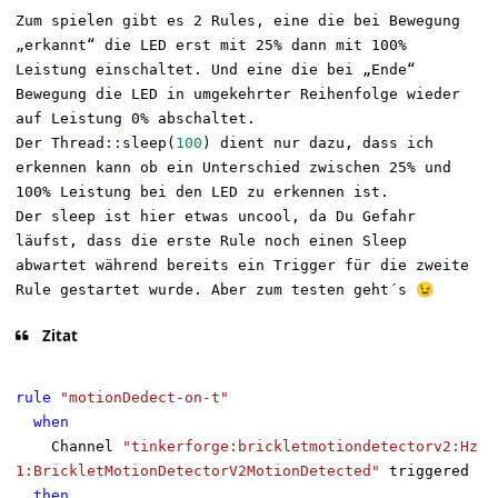
Zum spielen gibt es 2 Rules, eine die bei Bewegung
„erkannt“ die LED erst mit 25% dann mit 100%
Leistung einschaltet. Und eine die bei „Ende“
Bewegung die LED in umgekehrter Reihenfolge wieder
auf Leistung 0% abschaltet.
D
er
Thread
::
sleep(
100
) dient nur dazu, dass ich
erkennen kann ob ein U
nterschied
zwischen 25% und
100% Leistung bei den LED zu e
rkennen
ist.
Der sleep ist
hier
etwas un
c
ool, da Du Gefahr
läufst, dass die erste Rule noch einen Sleep
a
bwartet
während bereits ein Trigger für die zweite
Rule gestartet wurde. Aber zum testen geht
´
s
😉
Zitat
rule
"motionDedect-on-t"
when
Channel
"tinkerforge:brickletmotiondetectorv2:Hz
1:BrickletMotionDetectorV2MotionDetected"
triggered
then