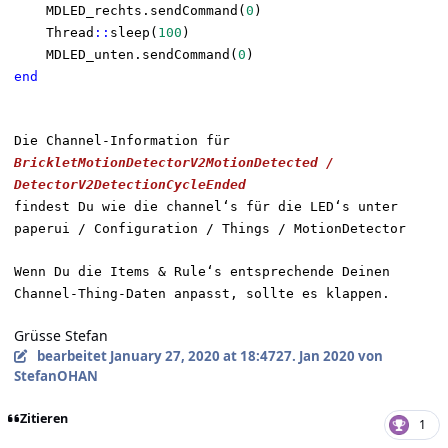
MDLED_rechts.sendCommand(
0
)
Thread
::
sleep(
100
)
MDLED_unten.sendCommand(
0
)
end
Die Channel-Information für
BrickletMotionDetectorV2MotionDetected /
DetectorV2DetectionCycleEnded
findest Du wie die channel‘s für die LED‘s unter
paperui / Configuration / Things / MotionDetector
Wenn Du die Items & Rule‘s entsprechende Deinen
Channel-Thing-Daten anpasst, sollte es klappen.
Grüsse Stefan
bearbeitet
January 27, 2020 at 18:47
27. Jan 2020
von
StefanOHAN
Zitieren
1