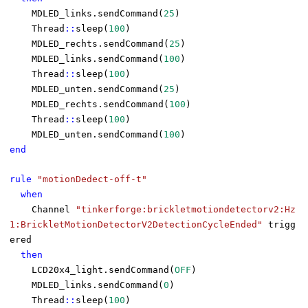
MDLED_links.sendCommand(
25
)
Thread
::
sleep(
100
)
MDLED_rechts.sendCommand(
25
)
MDLED_links.sendCommand(
100
)
Thread
::
sleep(
100
)
MDLED_unten.sendCommand(
25
)
MDLED_rechts.sendCommand(
100
)
Thread
::
sleep(
100
)
MDLED_unten.sendCommand(
100
)
end
rule
"motionDedect-off-t"
when
Channel
"tinkerforge:brickletmotiondetectorv2:Hz
1:BrickletMotionDetectorV2DetectionCycleEnded"
trigg
ered
then
LCD20x4_light.sendCommand(
OFF
)
MDLED_links.sendCommand(
0
)
Thread
::
sleep(
100
)