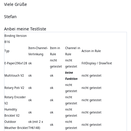
Viele Grüße
Stefan
Anbei meine Testliste
Binding Version
B16
Item-Channel-
Item in
Channel in
Typ
Action in Rule
Verlinkung
Rule
Rule
nicht
nicht
E-Paper296x128
ok
FillDisplay / DrawText
getestet
getestet
keine
Multitouch V2
ok
ok
nicht getestet
Funktion
nicht
Rotary Poti V2
ok
ok
nicht getestet
getestet
Rotary Encoder
nicht
ok
ok
nicht getestet
V2
getestet
Humidity
nicht
ok
ok
nicht getestet
Bricklet V2
getestet
Outdoor
ok (mit 2 x
nicht
ok
nicht getestet
Weather Bricklet
TH6148)
getestet