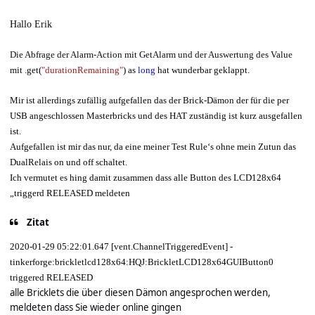
Hallo Erik
Die Abfrage der Alarm-Action mit GetAlarm und der Auswertung des Value
mit
.get(
"durationRemaining"
) as
long
hat wunderbar geklappt.
Mir ist allerdings zufällig aufgefallen das der Brick-Dämon der für die per
USB angeschlossen Masterbricks und des HAT
zuständig ist
kurz ausgefallen
ist.
Aufgefallen ist mir das nur, da eine meiner Test Rule‘s ohne mein Zutun das
DualRelais on und off schaltet.
Ich vermutet es hing damit zusammen dass alle Button des LCD128x64
„triggerd RELEASED meldeten
Zitat
2020-01-29 05:22:01.647 [vent.ChannelTriggeredEvent] -
tinkerforge:brickletlcd128x64:HQJ:BrickletLCD128x64GUIButton0
triggered RELEASED
alle Bricklets die über diesen Dämon angesprochen werden,
meldeten dass Sie wieder online gingen