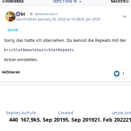
ERSTE SEITE
L
VORHERIGE
SEITE 7 VON 18
NÄCHSTE
Author stats
rtrbt
Administrators
Geschrieben
January 26, 2020 at 14:38
26. Jan 2020
AUTOR
Sorry, das hatte ich übersehen. Du kannst die Repeats mit der
brickletRemoteSwitchSetRepeats
Action einstellen.
Zitieren
1
Replies
Aufrufe
Created
Letzte An
440
167,9k
5. Sep 2019
5. Sep 2019
21. Feb 2022
21