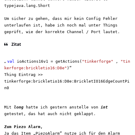
typejava.lang.Short
Um sicher zu gehen, dass
mir kein
Config Fehler
u
nterlaufen ist
, habe ich noch mal unter Things
geprüft, wie der korrekte Channel / Port lautet.
Zitat
„
val
ioActions16v1 = getActions(
"tinkerforge"
,
"tin
kerforge:brickletio16:D8e"
)
“
Thing Eintrag >>
tinkerforge:brickletio16:D8e:BrickletIO16EdgeCountPi
n0
Mit
long
hatte ich gestern anstelle von
int
getestet, das hat auch nicht geklappt.
Z
um Piezo Alarm,
J
a das Item „PiezoAlarm“ nutze ich für den Alarm