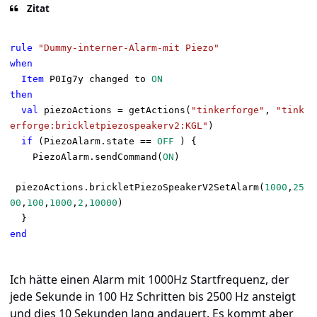
Zitat
rule
"Dummy-interner-Alarm-mit Piezo"
when
Item
P0Ig7y changed to
ON
then
val
piezoActions = getActions(
"tinkerforge"
,
"tink
erforge:brickletpiezospeakerv2:KGL"
)
if
(PiezoAlarm.state ==
OFF
) {
PiezoAlarm.sendCommand(
ON
)
piezoActions.brickletPiezoSpeakerV2SetAlarm(
1000
,
25
00
,
100
,
1000
,
2
,
10000
)
}
end
Ich hätte einen Alarm mit 1000Hz Startfrequenz, der
jede Sekunde in 100 Hz Schritten bis 2500 Hz ansteigt
und dies 10 Sekunden lang andauert. Es kommt aber