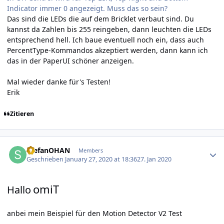
Indicator immer 0 angezeigt. Muss das so sein?
Das sind die LEDs die auf dem Bricklet verbaut sind. Du
kannst da Zahlen bis 255 reingeben, dann leuchten die LEDs
entsprechend hell. Ich baue eventuell noch ein, dass auch
PercentType-Kommandos akzeptiert werden, dann kann ich
das in der PaperUI schöner anzeigen.
Mal wieder danke für's Testen!
Erik
Zitieren
Author stats
StefanOHAN
Members
Geschrieben
January 27, 2020 at 18:36
27. Jan 2020
omiT
Hallo
anbei mein Beispiel für den Motion De
t
ector V2 Test