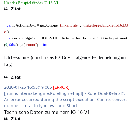
Hier das Beispiel für das IO-16-V1
Zitat
val
ioActions16v1 = getActions(
"tinkerforge"
,
"tinkerforge:brickletio16:D8
e"
)
val
currentEdgeCountIO16V1 = ioActions16v1.brickletIO16GetEdgeCount
(
0
,
false
).get(
"count"
) as
int
Ich bekomme (nur) für das IO-16 V1 folgende Fehlermeldung im
Log
Zitat
2020-01-26 16:55:19.065
[ERROR]
[ntime.internal.engine.RuleEngineImpl] - Rule 'Dual-Relais2':
An error occurred during the script execution: Cannot convert
number literal to typejava.lang.Short
Technische Daten zu meinem IO-16-V1
Zitat