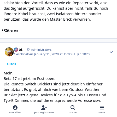
schlachten den Vorteil, dass es wie ein Repeater wirkt, also
das Signal aufgefrischt. Du kannst aber nicht, falls du noch
längere Kabel brauchst, zwei Isolatoren hintereinander
benutzen, das würde den Master Brick verwirren.
Zitieren
Author stats
rtrbt
Administrators
Geschrieben
January 31, 2020 at 15:00
31. Jan 2020
AUTOR
Moin,
Beta 17 ist jetzt im Post oben.
Die Remote Switch Bricklets sind jetzt deutlich einfacher
benutzbar: Es gibt, ähnlich wie beim Outdoor Weather
Bricklet jetzt eigene Devices für die Typ-A bis C Dosen und
Typ-B Dimmer, die auf die entsprechende Adresse usw.
konfiguriert werden können. Der Handler stellt dabei
automatisch sicher, dass immer nur ein Schaltvorgang
Anmelden
Jetzt registrieren
Suche
Menu
gleichzeitig stattfindet. Das ganze funktioniert ohne Rules