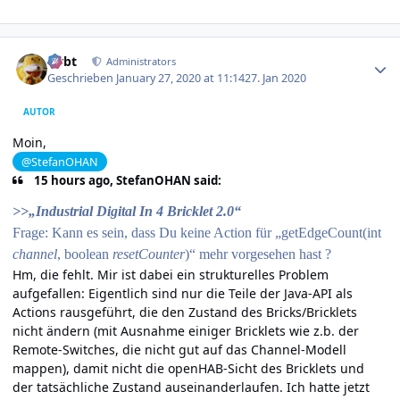
Author stats
rtrbt
Administrators
Geschrieben
January 27, 2020 at 11:14
27. Jan 2020
AUTOR
Moin,
@StefanOHAN
15 hours ago, StefanOHAN said:
>>„Industrial Digital In 4 Bricklet 2.0“
Frage: Kann es sein, dass Du keine Action für „
getEdgeCount
(int
channel
, boolean
resetCounter
)“
mehr vorgesehen hast ?
Hm, die fehlt. Mir ist dabei ein strukturelles Problem
aufgefallen: Eigentlich sind nur die Teile der Java-API als
Actions rausgeführt, die den Zustand des Bricks/Bricklets
nicht ändern (mit Ausnahme einiger Bricklets wie z.b. der
Remote-Switches, die nicht gut auf das Channel-Modell
mappen), damit nicht die openHAB-Sicht des Bricklets und
der tatsächliche Zustand auseinanderlaufen. Ich hatte jetzt