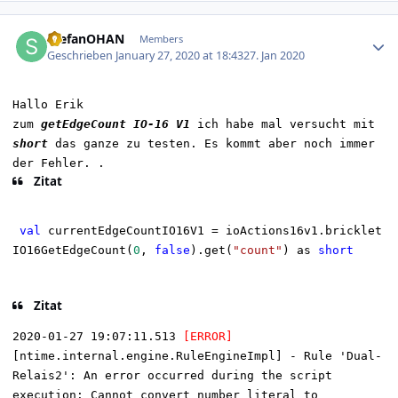
Author stats
StefanOHAN
Members
Geschrieben
January 27, 2020 at 18:43
27. Jan 2020
Hallo Erik
zum
getEdgeCount IO-16 V1
ich habe mal versucht mit
short
das ganze zu testen. Es kommt aber noch immer
der Fehler. .
Zitat
val
currentEdgeCountIO16V1 = ioActions16v1.bricklet
IO16GetEdgeCount(
0
,
false
).get(
"count"
) as
short
Zitat
2020-01-27 19:07:11.513
[ERROR]
[ntime.internal.engine.RuleEngineImpl] - Rule 'Dual-
Relais2': An error occurred during the script
execution: Cannot convert number literal to