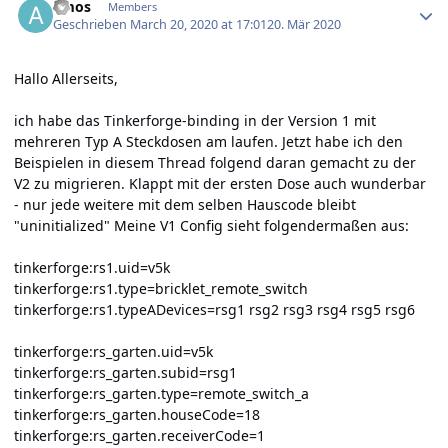
amos
Members
Geschrieben
March 20, 2020 at 17:01
20. Mär 2020
Hallo Allerseits,
ich habe das Tinkerforge-binding in der Version 1 mit
mehreren Typ A Steckdosen am laufen. Jetzt habe ich den
Beispielen in diesem Thread folgend daran gemacht zu der
V2 zu migrieren. Klappt mit der ersten Dose auch wunderbar
- nur jede weitere mit dem selben Hauscode bleibt
"uninitialized" Meine V1 Config sieht folgendermaßen aus:
tinkerforge:rs1.uid=v5k
tinkerforge:rs1.type=bricklet_remote_switch
tinkerforge:rs1.typeADevices=rsg1 rsg2 rsg3 rsg4 rsg5 rsg6
tinkerforge:rs_garten.uid=v5k
tinkerforge:rs_garten.subid=rsg1
tinkerforge:rs_garten.type=remote_switch_a
tinkerforge:rs_garten.houseCode=18
tinkerforge:rs_garten.receiverCode=1