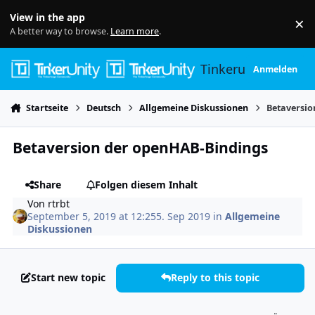
Skip to content
View in the app
×
Di
A better way to browse.
Learn more
.
Tinkerunity
Anmelden
Startseite
Deutsch
Allgemeine Diskussionen
Betaversio
Betaversion der openHAB-Bindings
Share
Folgen diesem Inhalt
Von
rtrbt
September 5, 2019 at 12:25
5. Sep 2019
in
Allgemeine
Diskussionen
Start new topic
Reply to this topic