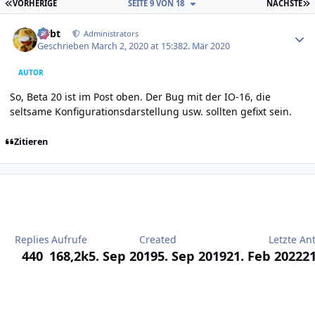
ERSTE SEITE
L
VORHERIGE
SEITE 9 VON 18
NÄCHSTE
Author stats
rtrbt
Administrators
Geschrieben
March 2, 2020 at 15:38
2. Mär 2020
AUTOR
So, Beta 20 ist im Post oben. Der Bug mit der IO-16, die
seltsame Konfigurationsdarstellung usw. sollten gefixt sein.
Zitieren
Replies
Aufrufe
Created
Letzte An
440
168,2k
5. Sep 2019
5. Sep 2019
21. Feb 2022
21