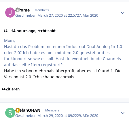
Author stats
Jerome
Members
Geschrieben
March 27, 2020 at 22:57
27. Mär 2020
14 hours ago, rtrbt said:
Moin,
Hast du das Problem mit einem Industrial Dual Analog In 1.0
oder 2.0? Ich habe es hier mit dem 2.0 getestet und es
funktioniert so wie es soll. Hast du eventuell beide Channels
auf das selbe Item registriert?
Habe ich schon mehrmals überprüft, aber es ist 0 und 1. Die
Version ist 2.0. Ich schaue nochmals.
Zitieren
Author stats
StefanOHAN
Members
Geschrieben
March 29, 2020 at 09:22
29. Mär 2020