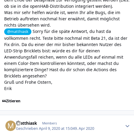
ob sie in die openHAB-Distribution integriert werden).
Was mir sehr helfen würde ist, wenn Ihr alle Bugs, die im
Betrieb auftreten nochmal hier erwähnt, damit möglichst
nichts übersehen wird.
Sorry für die späte Antwort, du hast da
@matthiask
vollkommen recht. Teste bitte nochmal mit Beta 21, da ist der
Fix drin. Da du einer der mir bisher bekannten Nutzer des
LED-Strip Bricklets bist: würde es dir für deinen
Anwendungsfall reichen, wenn du alle LEDs auf einmal mit
einem Color-Item kontrollieren könntest, oder machst du
kompliziertere Dinge? Hast du dir schon die Actions des
Bricklets angesehen?
Gruß und Frohe Ostern,
Erik
Zitieren
Author stats
matthiask
Members
Geschrieben
April 9, 2020 at 15:04
9. Apr 2020