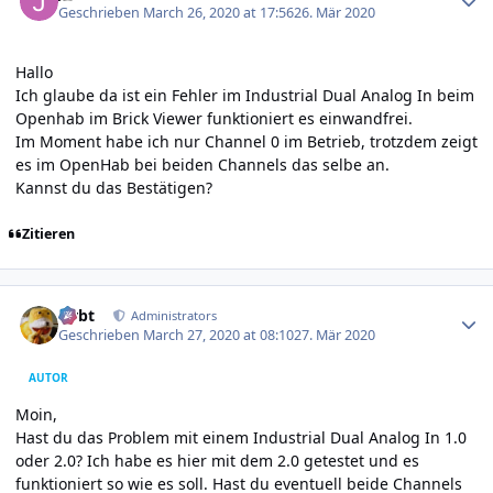
Geschrieben
March 26, 2020 at 17:56
26. Mär 2020
Hallo
Ich glaube da ist ein Fehler im Industrial Dual Analog In beim
Openhab im Brick Viewer funktioniert es einwandfrei.
Im Moment habe ich nur Channel 0 im Betrieb, trotzdem zeigt
es im OpenHab bei beiden Channels das selbe an.
Kannst du das Bestätigen?
Zitieren
Author stats
rtrbt
Administrators
Geschrieben
March 27, 2020 at 08:10
27. Mär 2020
AUTOR
Moin,
Hast du das Problem mit einem Industrial Dual Analog In 1.0
oder 2.0? Ich habe es hier mit dem 2.0 getestet und es
funktioniert so wie es soll. Hast du eventuell beide Channels