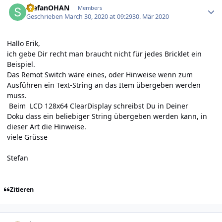
StefanOHAN
Members
Geschrieben
March 30, 2020 at 09:29
30. Mär 2020
Hallo Erik,
ich gebe Dir recht man braucht nicht für jedes Bricklet ein
Beispiel.
Das Remot Switch wäre eines, oder Hinweise wenn zum
Ausführen ein Text-String an das Item übergeben werden
muss.
Beim LCD 128x64 ClearDisplay schreibst Du in Deiner
Doku dass ein beliebiger String übergeben werden kann, in
dieser Art die Hinweise.
viele Grüsse
Stefan
Zitieren
Author stats