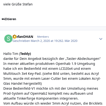
viele Grüße Stefan
Zitieren
Author stats
StefanOHAN
Members
Geschrieben
March 2, 2020 at 19:26
2. Mär 2020
Hallo Tim (
Teddy
)
danke für Dein Angebot bezüglich der „Taster-Abdeckungen“
In meiner aktuellen produktiven Openhab 1.9 Umgebung
habe ich ein Bedienfeld mit einem LCD20x4 und einem
Multitouch 3x4 Key-Pad. (siehe Bild unten, besteht aus Acryl
5mm, wurde mit einem Laser-Cutter bei einem Lokalen Acryl-
Glas Handel hergestellt)
Diese Bedienfeld-V1 möchte ich mit der Umstellung meines
Prod-System auf OpenHab2 komplett neu aufbauen und
aktuelle Tinkerforge Komponenten integrieren.
Vom Aufbau würde ich wieder 5mm Acryl nutzen, die Bricklets