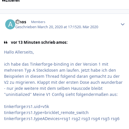
Zitieren
Author stats
amos
Members
Geschrieben
March 20, 2020 at 17:15
20. Mär 2020
vor 13 Minuten schrieb amos:
Hallo Allerseits,
ich habe das Tinkerforge-binding in der Version 1 mit
mehreren Typ A Steckdosen am laufen. Jetzt habe ich den
Beispielen in diesem Thread folgend daran gemacht zu der
V2 zu migrieren. Klappt mit der ersten Dose auch wunderbar
- nur jede weitere mit dem selben Hauscode bleibt
"uninitialized" Meine V1 Config sieht folgendermaßen aus:
tinkerforge:rs1.uid=v5k
tinkerforge:rs1.type=bricklet_remote_switch
tinkerforge:rs1.typeADevices=rsg1 rsg2 rsg3 rsg4 rsg5 rsg6