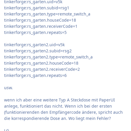
tinkerforge:rs_garten.uid=v5k
tinkerforge:rs_garten.subid=rsg1
tinkerforge:rs_garten.type=remote_switch_a
tinkerforge:rs_garten.houseCode=18
tinkerforge:rs_garten.receiverCode=1
tinkerforge:rs_garten.repeats=5
tinkerforge:rs_garten2.uid=v5k
tinkerforge:rs_garten2.subid=rsg2
tinkerforge:rs_garten2.type=remote_switch_a
tinkerforge:rs_garten2.houseCode=18
tinkerforge:rs_garten2.receiverCode=2
tinkerforge:rs_garten.repeats=6
usw.
wenn ich aber eine weitere Typ A Steckdose mit PaperUI
anlege, funktioniert das nicht. Wenn ich bei der ersten
(funktionierenden den Empfängercode ändere, spricht auch
die korrespondierende Dose an. Wo liegt mein Fehler?
LG