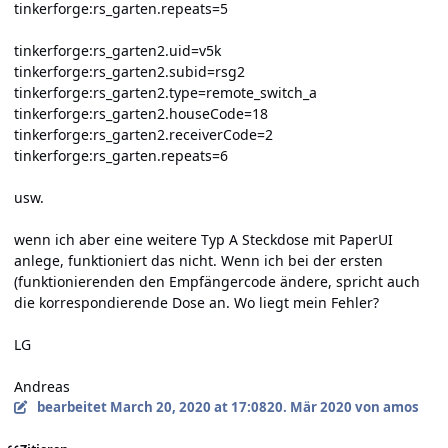
tinkerforge:rs_garten.repeats=5
tinkerforge:rs_garten2.uid=v5k
tinkerforge:rs_garten2.subid=rsg2
tinkerforge:rs_garten2.type=remote_switch_a
tinkerforge:rs_garten2.houseCode=18
tinkerforge:rs_garten2.receiverCode=2
tinkerforge:rs_garten.repeats=6
usw.
wenn ich aber eine weitere Typ A Steckdose mit PaperUI
anlege, funktioniert das nicht. Wenn ich bei der ersten
(funktionierenden den Empfängercode ändere, spricht auch
die korrespondierende Dose an. Wo liegt mein Fehler?
LG
Andreas
bearbeitet
March 20, 2020 at 17:08
20. Mär 2020
von amos