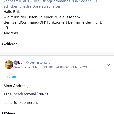
kannst z.b. aus Rules StringCommands "ON" oder "OFF"
schicken um die Dose zu schalten.
Hallo Erik,
wie muss der Befehl in einer Rule aussehen?
Item.sendCommand(ON) funktioniert bei mir leider nicht.
LG
Andreas
Zitieren
Author stats
rtrbt
Administrators
Geschrieben
March 23, 2020 at 08:06
23. Mär 2020
AUTOR
Moin Andreas,
Item.sendCommand("ON")
sollte funktionieren.
Zitieren