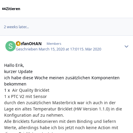
Zitieren
2 weeks later...
Author stats
StefanOHAN
Members
Geschrieben
March 15, 2020 at 17:01
15. Mär 2020
Hallo Erik,
kurzer Update
ich habe diese Woche meinen zusätzlichen Komponenten
bekommen
1 x
Air Quality Bricklet
1 x PTC V2 mit Sensor
durch den zusätzlichen Masterbrick war ich auch in der
Lage ein altes Temperatur Bricklet (HW Version 1.1.0) in die
Konfiguration auf zu nehmen.
Alle Bricklets funktionieren mit dem Binding und liefern
Werte, allerdings habe ich bis jetzt noch keine Action mit