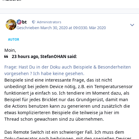
Author stats
rtrbt
Administrators
Geschrieben
March 30, 2020 at 09:03
30. Mär 2020
AUTOR
Moin,
23 hours ago, StefanOHAN said:
Frage: Hast Du in der Doku auch Beispiele & Besonderheiten
vorgesehen ? Ich habe keine gesehen.
Beispiele sind eine interessante Frage, das ist nicht
unbedingt bei jedem Device nötig, z.B. ein Temperatursensor
funktioniert ja einfach so. Ich tendiere im Moment dazu, als
Beispiel für jedes Bricklet nur das Grundgerüst, damit man
die Actions benutzen kann zu generieren und zusätzlich die
etwas komplizierteren Beispiele die teilweise ja hier im
Thread schon gewachsen sind zu übernehmen.
Das Remote Switch ist ein schwieriger Fall. Ich muss dem
Doku-Generator noch beibringen, mit den speziellen Devices