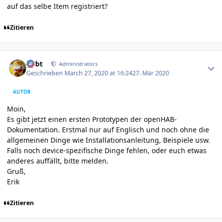
auf das selbe Item registriert?
Zitieren
Author stats
rtrbt
Administrators
Geschrieben
March 27, 2020 at 16:24
27. Mär 2020
AUTOR
Moin,
Es gibt jetzt einen ersten Prototypen der
openHAB-
Dokumentation
. Erstmal nur auf Englisch und noch ohne die
allgemeinen Dinge wie Installationsanleitung, Beispiele usw.
Falls noch device-spezifische Dinge fehlen, oder euch etwas
anderes auffällt, bitte melden.
Gruß,
Erik
Zitieren