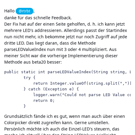
Hallo
,
@rtrbt
danke für das schnelle Feedback.
Der Fix hat auf der einen Seite geholfen, d. h. ich kann jetzt
mehrere LED's addressieren. Allerdings passt der Startindex
nun nicht mehr, ich bekomme jetzt nur noch Zugriff auf jede
dritte LED. Das liegt daran, dass die Methode
parseLEDValueIndex nun mit 3 oder 4 multipliziert. Aus
meiner Sicht war die vorherige Implementierung dieser
Methode aus beta20 besser:
public static int parseLEDValueIndex(String string, Log
		try {

            return Integer.valueOf(string.split(",")[0]
        } catch (Exception e) {

            logger.warn("Could not parse LED Value com
            return 0;

        }
Grundsätzlich fände ich es gut, wenn man auch über einen
Colorpicker direkt zugreifen kann. Gerne umstellen.
Persönlich möchte ich auch die Einzel-LED's steuern, das