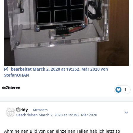
bearbeitet
March 2, 2020 at 19:35
2. Mär 2020
von
StefanOHAN
Zitieren
1
Author stats
Teddy
Members
Geschrieben
March 2, 2020 at 19:39
2. Mär 2020
Ähm ne nen Bild von den einzelnen Teilen hab ich jetzt so