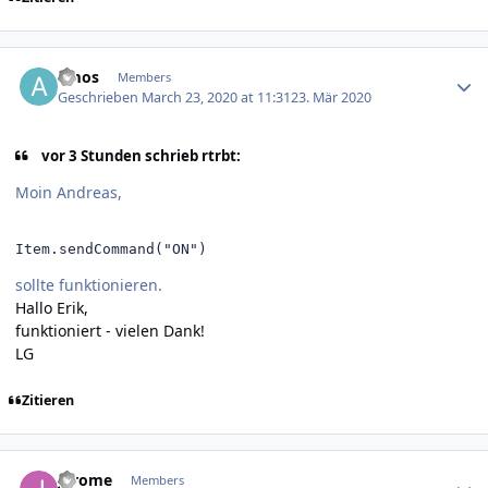
Author stats
amos
Members
Geschrieben
March 23, 2020 at 11:31
23. Mär 2020
vor 3 Stunden schrieb rtrbt:
Moin Andreas,
Item.sendCommand("ON")
sollte funktionieren.
Hallo Erik,
funktioniert - vielen Dank!
LG
Zitieren
Author stats
Jerome
Members