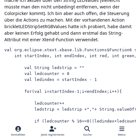
mache ich aktuell über den String LEDValues (vielleicht
müsste man den nicht unbedingt entfernen, wenn der
Colorpicker kommt). Ich bin aber auch offen, die Steuerung
über die Actions zu machen. Mit der vorhandenen Action
brickletLEDStripSetRGBValues hatte ich probiert, habe damit
aber keinen Erfolg gehabt und dann erstmal das String-
Attribut mit einer Xtend-Function verwendet.
val org.eclipse.xtext.xbase.lib.Functions$Function6 set
    int startIndex, int endIndex, int red, int green, 
        val String ledstrip = ""

        val ledcounter = 0

        val ledindex = startIndex - 1

        for(val i=startIndex-1;i<endIndex;i++){

            ledcounter++

            ledstrip = ledstrip +","+ String.valueOf(b
            if (ledcounter % 16==0||ledindex+ledcounter
                ledstrip = String.valueOf(ledindex)+led
                sendCommand(tink_ledstrip,ledstrip)

Anmelden
Jetzt registrieren
Suche
Menu
                ledstrip = ""
