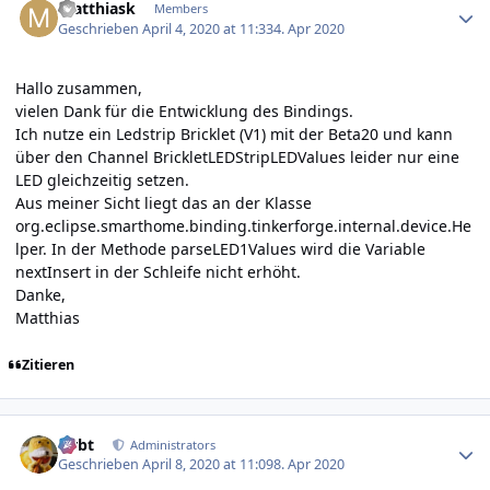
matthiask
Members
Geschrieben
April 4, 2020 at 11:33
4. Apr 2020
Hallo zusammen,
vielen Dank für die Entwicklung des Bindings.
Ich nutze ein Ledstrip Bricklet (V1) mit der Beta20 und kann
über den Channel BrickletLEDStripLEDValues leider nur eine
LED gleichzeitig setzen.
Aus meiner Sicht liegt das an der Klasse
org.eclipse.smarthome.binding.tinkerforge.internal.device.He
lper. In der Methode parseLED1Values wird die Variable
nextInsert in der Schleife nicht erhöht.
Danke,
Matthias
Zitieren
Author stats
rtrbt
Administrators
Geschrieben
April 8, 2020 at 11:09
8. Apr 2020