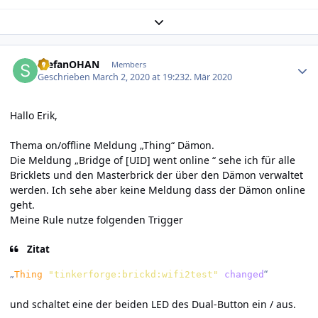
Expand topic overview
Author stats
StefanOHAN
Members
Geschrieben
March 2, 2020 at 19:23
2. Mär 2020
Hallo Erik,
Thema on/offline Meldung „Thing“ Dämon.
Die Meldung „Bridge of [UID] went online “ sehe ich für alle
Bricklets und den Masterbrick der über den Dämon verwaltet
werden. Ich sehe aber keine Meldung dass der Dämon online
geht.
Meine Rule nutze folgenden Trigger
Zitat
„
“
Thing
"tinkerforge:brickd:wifi2test"
changed
und schaltet eine der beiden LED des Dual-Button ein / aus.