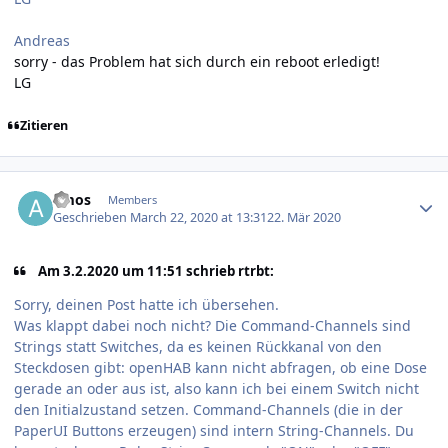
Andreas
sorry - das Problem hat sich durch ein reboot erledigt!
LG
Zitieren
Author stats
amos
Members
Geschrieben
March 22, 2020 at 13:31
22. Mär 2020
Am 3.2.2020 um 11:51 schrieb rtrbt:
Sorry, deinen Post hatte ich übersehen.
Was klappt dabei noch nicht? Die Command-Channels sind
Strings statt Switches, da es keinen Rückkanal von den
Steckdosen gibt: openHAB kann nicht abfragen, ob eine Dose
gerade an oder aus ist, also kann ich bei einem Switch nicht
den Initialzustand setzen. Command-Channels (die in der
PaperUI Buttons erzeugen) sind intern String-Channels. Du