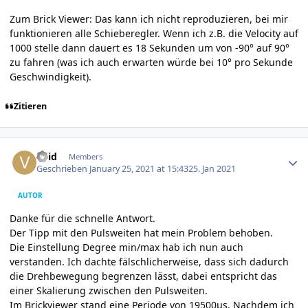
Zum Brick Viewer: Das kann ich nicht reproduzieren, bei mir
funktionieren alle Schieberegler. Wenn ich z.B. die Velocity auf
1000 stelle dann dauert es 18 Sekunden um von -90° auf 90°
zu fahren (was ich auch erwarten würde bei 10° pro Sekunde
Geschwindigkeit).
Zitieren
Author stats
void
Members
Geschrieben
January 25, 2021 at 15:43
25. Jan 2021
AUTOR
Danke für die schnelle Antwort.
Der Tipp mit den Pulsweiten hat mein Problem behoben.
Die Einstellung Degree min/max hab ich nun auch
verstanden. Ich dachte fälschlicherweise, dass sich dadurch
die Drehbewegung begrenzen lässt, dabei entspricht das
einer Skalierung zwischen den Pulsweiten.
Im Brickviewer stand eine Periode von 19500µs. Nachdem ich