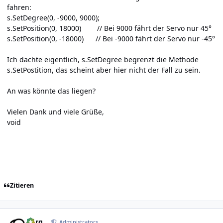
fahren:
s.SetDegree(0, -9000, 9000);
s.SetPosition(0, 18000) // Bei 9000 fährt der Servo nur 45°
s.SetPosition(0, -18000) // Bei -9000 fährt der Servo nur -45°
Ich dachte eigentlich, s.SetDegree begrenzt die Methode
s.SetPostition, das scheint aber hier nicht der Fall zu sein.
An was könnte das liegen?
Vielen Dank und viele Grüße,
void
Zitieren
Author stats
borg
Administrators