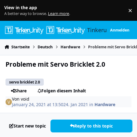
Skip to content
View in the app
×
Di
A better way to browse.
Learn more
.
Tinkerunity
Anmelden
Startseite
Deutsch
Hardware
Probleme mit Servo Brickl
Probleme mit Servo Bricklet 2.0
servo bricklet 2.0
Share
Folgen diesem Inhalt
Von
void
January 24, 2021 at 13:50
24. Jan 2021
in
Hardware
Start new topic
Reply to this topic