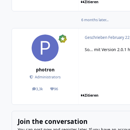
Zitieren
6 months later...
Geschrieben
February 22
So... mit Version 2.0.
photron
Administrators
3,3k
96
posts
Reputation
Zitieren
Join the conversation
You can post now and register later. If you have an accou