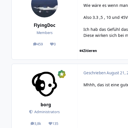
Wie wäre es wenn man 
Also 3.3 ,5 , 10 und 45
FlyingDoc
Ich hab das Gefühl da
Members
Diese wirken sich bei 
459
0
posts
Reputation
Zitieren
Geschrieben
August 21, 
Mhhh, das ist eine gute
borg
Administrators
3,8k
135
posts
Reputation