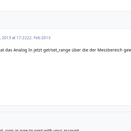
, 2013 at 17:22
22. Feb 2013
1 hat das Analog In jetzt get/set_range über die der Messbereich g
nt,
sign in now
to post with your account.