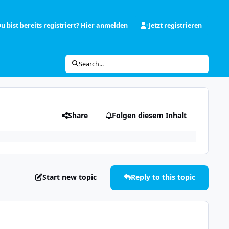
u bist bereits registriert? Hier anmelden
Jetzt registrieren
Search...
Share
Folgen diesem Inhalt
Start new topic
Reply to this topic