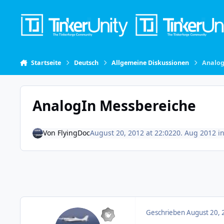
Skip to content
Startseite
Deutsch
Allgemeine Diskussionen
Analog
AnalogIn Messbereiche
Von
FlyingDoc
August 20, 2012 at 22:02
20. Aug 2012
i
Geschrieben
August 20, 