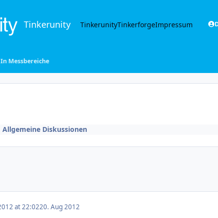
Tinkerunity
Tinkerunity
Tinkerforge
Impressum
D
In Messbereiche
n
Allgemeine Diskussionen
2012 at 22:02
20. Aug 2012