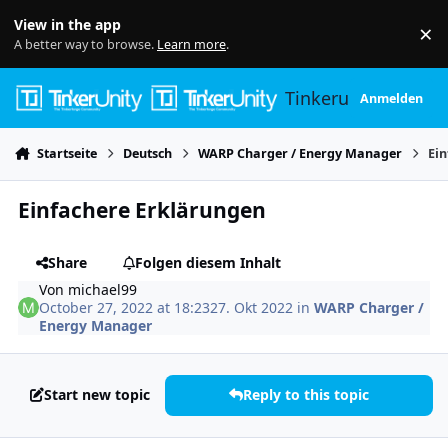
Skip to content
View in the app
×
Di
A better way to browse.
Learn more
.
Tinkerunity
Anmelden
Startseite
Deutsch
WARP Charger / Energy Manager
Ei
Einfachere Erklärungen
Share
Folgen diesem Inhalt
Von
michael99
October 27, 2022 at 18:23
27. Okt 2022
in
WARP Charger /
Energy Manager
Start new topic
Reply to this topic
Author stats