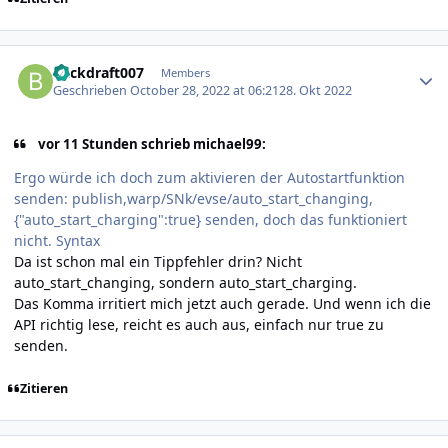
Author stats
Backdraft007
Members
Geschrieben
October 28, 2022 at 06:21
28. Okt 2022
vor 11 Stunden schrieb michael99:
Ergo würde ich doch zum aktivieren der Autostartfunktion
senden: publish,warp/SNk/evse/auto_start_changing,
{"auto_start_charging":true} senden, doch das funktioniert
nicht. Syntax
Da ist schon mal ein Tippfehler drin? Nicht
auto_start_changing, sondern auto_start_charging.
Das Komma irritiert mich jetzt auch gerade. Und wenn ich die
API richtig lese, reicht es auch aus, einfach nur true zu
senden.
Zitieren
Author stats