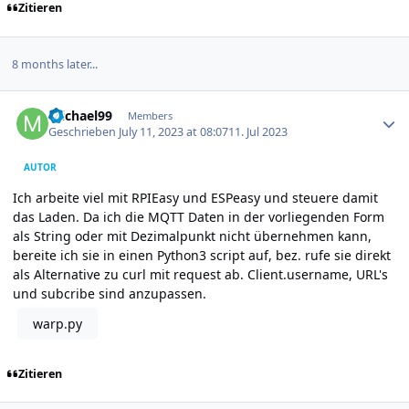
Zitieren
8 months later...
Author stats
michael99
Members
Geschrieben
July 11, 2023 at 08:07
11. Jul 2023
AUTOR
Ich arbeite viel mit RPIEasy und ESPeasy und steuere damit
das Laden. Da ich die MQTT Daten in der vorliegenden Form
als String oder mit Dezimalpunkt nicht übernehmen kann,
bereite ich sie in einen Python3 script auf, bez. rufe sie direkt
als Alternative zu curl mit request ab. Client.username, URL's
und subcribe sind anzupassen.
warp.py
Zitieren