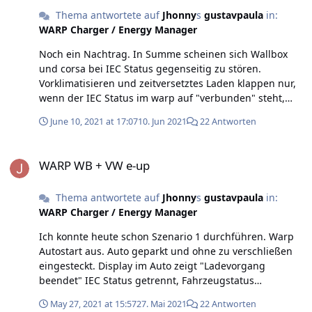
Thema antwortete auf
Jhonny
s
gustavpaula
in:
WARP Charger / Energy Manager
Noch ein Nachtrag. In Summe scheinen sich Wallbox
und corsa bei IEC Status gegenseitig zu stören.
Vorklimatisieren und zeitversetztes Laden klappen nur,
wenn der IEC Status im warp auf "verbunden" steht,
aber keine Ladung läuft. Das erreicht man zum Beispiel,
June 10, 2021 at 17:07
10. Jun 2021
22 Antworten
indem man das Auto einschlafen lässt (siehe oben) und
dann in warp auf Start drückt. Alternativ Automatischen
WARP WB + VW e-up
Ladestart aktiviert und den corsa auf zeitversetztes
WARP WB + VW e-up
Laden stellt. Stop der automatischen Ladung aus
webinterface oder per Taster trennt den IEC, der corsa
Thema antwortete auf
Jhonny
s
gustavpaula
in:
kann das von sich aus nicht herstellen. Bei manuellem
WARP Charger / Energy Manager
Ladestart erkennt der corsa nicht, dass er laden könnte,
zeitversetztes Laden ist so nicht möglich. Bin gespannt,
Ich konnte heute schon Szenario 1 durchführen. Warp
was eure Tests mit den corsas ergeben und hoffe, dass
Autostart aus. Auto geparkt und ohne zu verschließen
sich eine Software Lösung finden lässt.
eingesteckt. Display im Auto zeigt "Ladevorgang
beendet" IEC Status getrennt, Fahrzeugstatus
verbunden. Auto abgesperrt, Schlüssel ausser keyless
May 27, 2021 at 15:57
27. Mai 2021
22 Antworten
Go Reichweite gebracht. Led am Ladeport nach 2