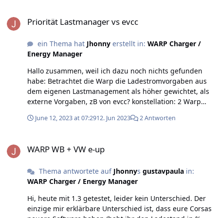
Priorität Lastmanager vs evcc
Priorität Lastmanager vs evcc
ein Thema hat
Jhonny
erstellt in:
WARP Charger /
Energy Manager
Hallo zusammen, weil ich dazu noch nichts gefunden
habe: Betrachtet die Warp die Ladestromvorgaben aus
dem eigenen Lastmanagement als höher gewichtet, als
externe Vorgaben, zB von evcc? konstellation: 2 Warp
Pro, evcc auf homeassistant. Da irgendwann das zweite
June 12, 2023 at 07:29
12. Jun 2023
2 Antworten
Elektroauto kommt, setze ich den Lastmanager der
Warps ein und gebe maximal 16A in Summe frei. Würde
WARP WB + VW e-up
diese Grenze von evcc überschrieben werden, wenn ich
WARP WB + VW e-up
dort beide Wallboxen auf Modus „schnell“ stelle? edit:
Deckt die Einstellung „maximal verfügbarer Strom in
Thema antwortete auf
Jhonny
s
gustavpaula
in:
Lastmanager dann genau das ab? Vielen Dank für Infos
WARP Charger / Energy Manager
oder einen Link dazu.
Hi, heute mit 1.3 getestet, leider kein Unterschied. Der
einzige mir erklärbare Unterschied ist, dass eure Corsas