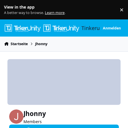
Skip to content
View in the app
×
Di
A better way to browse.
Learn more
.
Tinkerunity
Anmelden
Startseite
Jhonny
Jhonny
Members