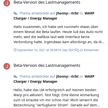
Beta-Version des Lastmanagements
Thema antwortete auf
Jhonny
s
rtrbt
in:
WARP
Charger / Energy Manager
Hallo zusammen, ich habe seit nunmehr etwas über
einem Monat die Beta laufen. Heute lud das Auto nicht
mehr, weil die wallbox laut web Interface keine
Verbindung hatte. Irgendwas kam allerdings an, da die
Status Led anging. Ich habe daraufhin die wallbox vom
September 14, 2021 at 09:58
14. Sep 2021
22 Antworten
Strom getrennt und wieder aktiviert, dann ging es
wieder. Das Verhalten konnte an meinen beiden Warp
Beta-Version des Lastmanagements
Pro nachstellen. Läuft mit der Zeit irgendein Speicher
Beta-Version des Lastmanagements
voll und daher arbeitet die ab nicht mehr ordentlich?
Auto möchte ich explizit nicht ausschließen, allerdings
Thema antwortete auf
Jhonny
s
rtrbt
in:
WARP
war die einzige Änderung von geht nicht zu geht, dass
Charger / Energy Manager
ich den LSS raus und wieder rein habe.
Hallo, habe das LM erforlgreich auf meinen beiden
Warp pro aktiviert. Test folgt. Eine kleine Anmerkung
zum UI erlaube ich mir schon mal: Mich verwirrt die
Bezeichnung "verfügbarer Strom". Gerade auf dem