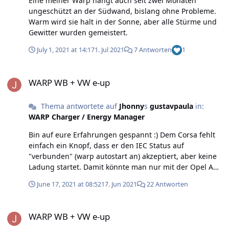
Eine meiner Warp hängt auch seit zwei Monaten
aktiviert, sodass die Box abwechselnd Master Befehle
ungeschützt an der Südwand, bislang ohne Probleme.
umgesetzt oder sich selbst gesteuert hat. --> Evtl. in der
Warm wird sie halt in der Sonne, aber alle Stürme und
UI bei "Lastmanager Unterseite" so etwas wie "Diese
Gewitter wurden gemeistert.
Box als Master für Lastmanagement verwenden"
hinschreiben. Noch besser als Fail Safe Methode wäre,
July 1, 2021 at 14:17
1. Jul 2021
7 Antworten
1
wenn der neu aktivierte Master bei den ihm
zugewiesenen Slaves nachfragt, ob diese selber als
WARP WB + VW e-up
Master laufen.
WARP WB + VW e-up
Thema antwortete auf
Jhonny
s
gustavpaula
in:
WARP Charger / Energy Manager
Bin auf eure Erfahrungen gespannt :) Dem Corsa fehlt
einfach ein Knopf, dass er den IEC Status auf
"verbunden" (warp autostart an) akzeptiert, aber keine
Ladung startet. Damit könnte man nur mit der Opel App
die Vorklimatisierung aus Netzstrom starten. edit: Habt
June 17, 2021 at 08:52
17. Jun 2021
22 Antworten
ihr inzwischen mit euren Corsas weitere Erfahrung
sammeln können?
WARP WB + VW e-up
WARP WB + VW e-up