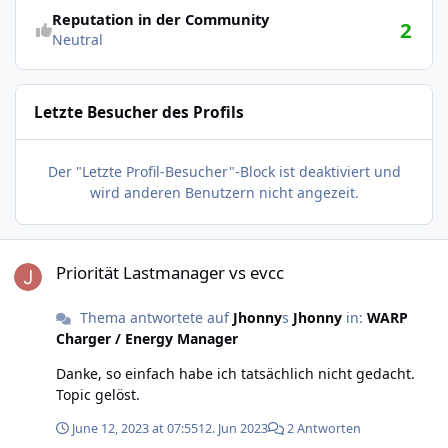
Reputation in der Community
2
Neutral
Letzte Besucher des Profils
Der "Letzte Profil-Besucher"-Block ist deaktiviert und
wird anderen Benutzern nicht angezeit.
Priorität Lastmanager vs evcc
Priorität Lastmanager vs evcc
Thema antwortete auf
Jhonny
s
Jhonny
in:
WARP
Charger / Energy Manager
Danke, so einfach habe ich tatsächlich nicht gedacht.
Topic gelöst.
June 12, 2023 at 07:55
12. Jun 2023
2 Antworten