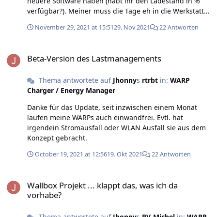
neuere Software haben (habt ihr den Ladestand in %
verfügbar?). Meiner muss die Tage eh in die Werkstatt
und prüfen auf neue Software steht schouauf der To-Do
November 29, 2021 at 15:51
29. Nov 2021
22 Antworten
Liste.
Beta-Version des Lastmanagements
Beta-Version des Lastmanagements
Thema antwortete auf
Jhonny
s
rtrbt
in:
WARP
Charger / Energy Manager
Danke für das Update, seit inzwischen einem Monat
laufen meine WARPs auch einwandfrei. Evtl. hat
irgendein Stromausfall oder WLAN Ausfall sie aus dem
Konzept gebracht.
October 19, 2021 at 12:56
19. Okt 2021
22 Antworten
Wallbox Projekt ... klappt das, was ich da vorhabe?
Wallbox Projekt ... klappt das, was ich da
vorhabe?
Thema antwortete auf
Jhonny
s
PV-Michel
in:
WARP