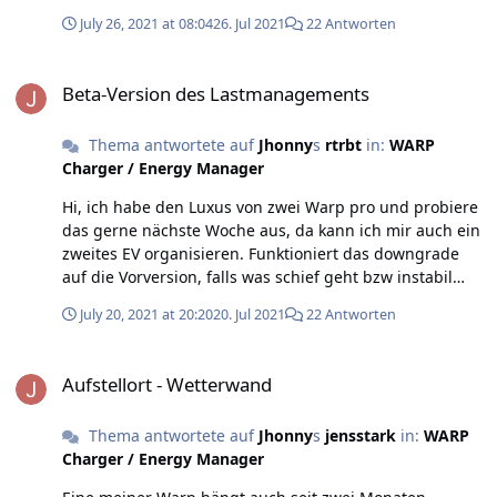
Smartphone ist die Ansicht etwas unübersichtlich. Ich
July 26, 2021 at 08:04
26. Jul 2021
22 Antworten
interpretiere das so: - Auf Master / Lademanager
Unterseite: "verfügbarer Strom" = Fixes oberes Limit für
Beta-Version des Lastmanagements
alle Wallboxen. (Beispiel: 12A oder z.B. das dem
Beta-Version des Lastmanagements
hausanschluss zumutbare Limit) - Auf Master / Status
Unterseite: "verfügbarer Strom" = variabel einstellbarer
Thema antwortete auf
Jhonny
s
rtrbt
in:
WARP
Strom für alle WB, maximaler Wert = s.o. 12A. - Auf Allen
Charger / Energy Manager
/ Status Unterseite: "Konfigurierter Ladestrom" = wie
bisher lokale Einstellung für maximalen Ladestrom. -
Hi, ich habe den Luxus von zwei Warp pro und probiere
Erlaubter Ladestrom an jeder WB ist Minimum aus
das gerne nächste Woche aus, da kann ich mir auch ein
"Konfiguriertem Ladestrom" und "Verfügbarem Strom"
zweites EV organisieren. Funktioniert das downgrade
aus Master / Status Unterseite. (sowie Limit Zuleitung
auf die Vorversion, falls was schief geht bzw instabil
und Limit Ladekabel) Evtl. hilft hier im UI eine
läuft?
Unterteilung der "Status" Seite, sodass klar ist, welche
July 20, 2021 at 20:20
20. Jul 2021
22 Antworten
Werte zur Wallbox und welche zum übergeordneten
Lastmanagement gehören. Eindeutige Überschrift oder
Aufstellort - Wetterwand
Rahmen drum zum Beispiel. edit: Eben getestet,
Aufstellort - Wetterwand
funktioniert. Slave übernimmt schnell und sauber die
Limits, die ich im Master setze. Meine Interpretation
Thema antwortete auf
Jhonny
s
jensstark
in:
WARP
oben bzgl. der Limits scheint richtig zu sein. Ich Held
Charger / Energy Manager
hatte nur beim Slave auch "Lastmanagement aktivieren"