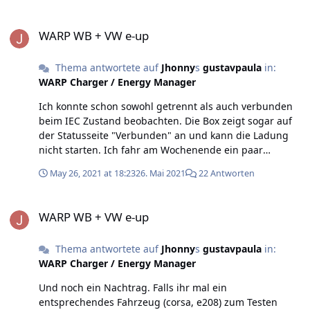
Minuten aus. Im warp webinterface auf "Start"
WARP WB + VW e-up
gedrückt. IEC wechselt zu Status "verbunden", sonst
WARP WB + VW e-up
passiert nichts. Auf Auto Schlüssel "zu" gedrückt, warp
beginnt zu laden. Ladung im Web interface gestoppt,
Thema antwortete auf
Jhonny
s
gustavpaula
in:
danach Status IEC getrennt, Fahrzeug verbunden. So
WARP Charger / Energy Manager
lange die led am Ladeport weiß leuchtet, ist der Start
über warp webinterface möglich. Nach led aus
Ich konnte schon sowohl getrennt als auch verbunden
Verhalten siehe oben: Warp Start drücken, IEC status
beim IEC Zustand beobachten. Die Box zeigt sogar auf
wechselt zu verbunden, sonst passiert nichts bis das
der Statusseite "Verbunden" an und kann die Ladung
Auto per Schlüssel geweckt wird (Näherung, Schließen,
nicht starten. Ich fahr am Wochenende ein paar
Öffnen oder Kofferraum entriegeln). Bis man die
Testszenarien inkl. Zeitmessung und dokumentiere das
Ladung durch Aufwecken des Fahrzeuges startet, bleibt
May 26, 2021 at 18:23
26. Mai 2021
22 Antworten
dann hier. Mir stehen in Summe 3 WARP Pro zum Testen
IEC auf verbunden. Szenario 2 Ladeport auf, Auto
zur Verfügung.
abschließen. Auto schläft ein, led aus. Das Einstecken
WARP WB + VW e-up
des Kabels aktiviert das Auto und man kann die ladung
WARP WB + VW e-up
manuell starten oder per Autostart aktivieren. Sobald
die LED wieder aus ist, geht es wie Szenario 1 weiter.
Thema antwortete auf
Jhonny
s
gustavpaula
in:
WARP Charger / Energy Manager
Und noch ein Nachtrag. Falls ihr mal ein
entsprechendes Fahrzeug (corsa, e208) zum Testen