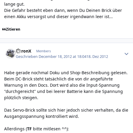
lange gut.
Die Gefahr besteht eben dann, wenn Du Deinen Brick über
einen Akku versorgst und dieser irgendwann leer ist...
Zitieren
Author stats
AuronX
Members
Geschrieben
December 18, 2012 at 18:04
18. Dez 2012
Habe gerade nochmal Doku und Shop-Beschreibung gelesen.
Beim DC-Brick steht tatsächlich die von dir angeführte
Warnung in den Docs. Dort wird also die Input-Spannung
"durchgereicht" und bei leerer Batterie kann die Spannung
plötzlich steigen.
Das Servo-Brick sollte sich hier jedoch sicher verhalten, da die
Ausgangsspannung kontrolliert wird.
Allerdings (
TF
bitte mitlesen ^^):