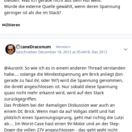
bleiben. Was ich gerade nicht aus dem Hut weiß:
Würde die externe Quelle gewählt, wenn deren Spannung
geringer ist als die im Stack?
Zitieren
Author stats
ArcaneDraconum
Members
Geschrieben
December 18, 2012 at 05:44
18. Dez 2012
@AuronX: So wie ich es in einem anderen Thread verstanden
habe.... solange die Mindestspannung am Brick anliegt (bin
gerade zu faul 6V, oder 9V?) wird die Spannung genommen,
die direkt angeschlossen ist. Nur sobald diese Spannung
quasi nicht mehr erkannt wird, wird auf den Stack
zurückgegriffen.
Das Problem bei der damaligen Diskussion war auch an
einem DC Brick. Wenn man da auf Vollgas stellt und hat
plötzlich einen Spannungssprung, geht mal richtig die Lutzi
ab.... Im Worst-Case hast einen 9V-Motor und an der Step-
Down die vollen 27V angeschlossen - das geht wohl nicht