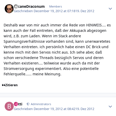
Author stats
ArcaneDraconum
Members
Geschrieben
December 19, 2012 at 07:18
19. Dez 2012
Deshalb war von mir auch immer die Rede von HINWEIS.... es
kann auch der Fall eintreten, daß der Akkupack abgezogen
wird, z.B. zum Laden. Wenn im Stack andere
Spannungsverhältnisse vorhanden sind, kann unerwaretetes
Verhalten eintreten. ich persönlich habe einen DC Brick und
kenne mich mit den Servos nicht aus. Ich sehe aber, daß
schon verschiedene Threads bezüglich Servos und deren
Verhalten existieren.... teilweise wurde auch da mit der
Stromversorgung experimentiert. Also eine potentielle
Fehlerquelle...... meine Meinung.
Zitieren
Author stats
batti
Administrators
Geschrieben
December 19, 2012 at 08:42
19. Dez 2012