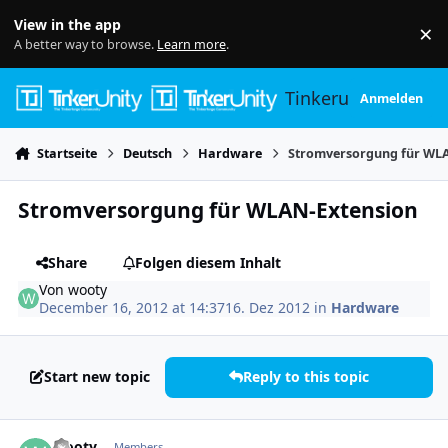
Skip to content
View in the app
×
Di
A better way to browse.
Learn more
.
Tinkerunity
Anmelden
Startseite
Deutsch
Hardware
Stromversorgung für WL
Stromversorgung für WLAN-Extension
Share
Folgen diesem Inhalt
Von
wooty
December 16, 2012 at 14:37
16. Dez 2012
in
Hardware
Start new topic
Reply to this topic
Author stats
wooty
Members