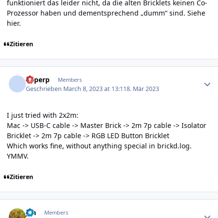
funktioniert das leider nicht, da die alten Bricklets keinen Co-
Prozessor haben und dementsprechend „dumm“ sind. Siehe
hier
.
Zitieren
Author stats
Superp
Members
Geschrieben
March 8, 2023 at 13:11
8. Mär 2023
I just tried with 2x2m:
Mac -> USB-C cable -> Master Brick -> 2m 7p cable -> Isolator
Bricklet -> 2m 7p cable -> RGB LED Button Bricklet
Which works fine, without anything special in brickd.log.
YMMV.
Zitieren
Author stats
jan
Members