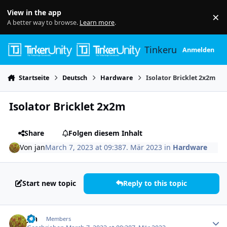
Skip to content
View in the app
×
Di
A better way to browse.
Learn more
.
Tinkerunity
Anmelden
Startseite
Deutsch
Hardware
Isolator Bricklet 2x2m
Isolator Bricklet 2x2m
Share
Folgen diesem Inhalt
Von
jan
March 7, 2023 at 09:38
7. Mär 2023
in
Hardware
Start new topic
Reply to this topic
Author stats
jan
Members