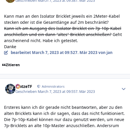
Geschrieben
March 7, 2023 at 09:38
7. Mär 2023
Kann man an den Isolator Bricklet jeweils ein 2Meter-Kabel
stecken oder ist die Gesamtlänge auf 2m beschränkt?
Kann ich am Ausgang des Isolator Bricklet ein 7p-10p-Kabel
anschließen und ein dann "altes" Bricklet anschließen?
Geht
anscheinend nicht. Habe ich getestet.
Danke
bearbeitet
March 7, 2023 at 09:52
7. Mär 2023
von jan
Zitieren
Author stats
MatzeTF
Administrators
Geschrieben
March 7, 2023 at 09:55
7. Mär 2023
Ersteres kann ich dir gerade nicht beantworten, aber zu den
alten Bricklets kann ich dir sagen, dass das nicht funktioniert.
Die 7p-10p-Kabel können nur dazu genutzt werden, um neue
7p-Bricklets an alte 10p-Master anzuschließen. Andersrum