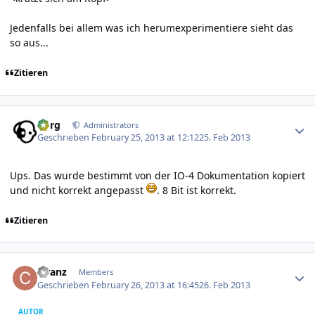
Jedenfalls bei allem was ich herumexperimentiere sieht das
so aus...
Zitieren
Author stats
borg
Administrators
Geschrieben
February 25, 2013 at 12:12
25. Feb 2013
Ups. Das wurde bestimmt von der IO-4 Dokumentation kopiert
und nicht korrekt angepasst
. 8 Bit ist korrekt.
Zitieren
Author stats
cfranz
Members
Geschrieben
February 26, 2013 at 16:45
26. Feb 2013
AUTOR