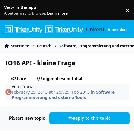
Skip to content
View in the app
×
Di
A better way to browse.
Learn more
.
Tinkerunity
Anmelden
Startseite
Deutsch
Software, Programmierung und externe
IO16 API - kleine Frage
Share
Folgen diesem Inhalt
Von
cfranz
February 25, 2013 at 12:09
25. Feb 2013
in
Software,
Programmierung und externe Tools
Start new topic
Reply to this topic
Author stats