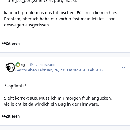
io16_set_port(&theIO16, port, mask);
kann ich problemlos das bit löschen. Für mich kein echtes
Problem, aber ich habe mir vorhin fast mein letztes Haar
deswegen ausgerissen.
Zitieren
Author stats
borg
Administrators
Geschrieben
February 26, 2013 at 18:20
26. Feb 2013
*kopfkratz*
Sieht korrekt aus. Muss ich mir morgen früh angucken,
vielleicht ist da wirklich ein Bug in der Firmware.
Zitieren