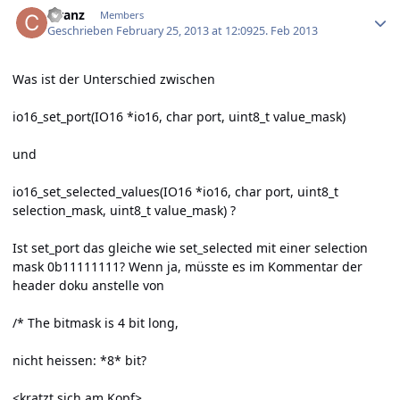
cfranz
Members
Geschrieben
February 25, 2013 at 12:09
25. Feb 2013
Was ist der Unterschied zwischen
io16_set_port(IO16 *io16, char port, uint8_t value_mask)
und
io16_set_selected_values(IO16 *io16, char port, uint8_t
selection_mask, uint8_t value_mask) ?
Ist set_port das gleiche wie set_selected mit einer selection
mask 0b11111111? Wenn ja, müsste es im Kommentar der
header doku anstelle von
/* The bitmask is 4 bit long,
nicht heissen: *8* bit?
<kratzt sich am Kopf>