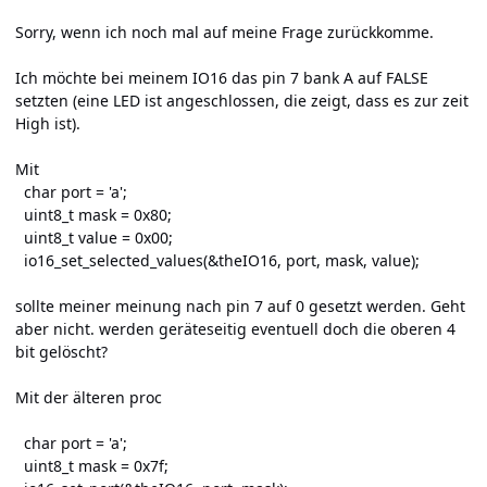
Sorry, wenn ich noch mal auf meine Frage zurückkomme.
Ich möchte bei meinem IO16 das pin 7 bank A auf FALSE
setzten (eine LED ist angeschlossen, die zeigt, dass es zur zeit
High ist).
Mit
char port = 'a';
uint8_t mask = 0x80;
uint8_t value = 0x00;
io16_set_selected_values(&theIO16, port, mask, value);
sollte meiner meinung nach pin 7 auf 0 gesetzt werden. Geht
aber nicht. werden geräteseitig eventuell doch die oberen 4
bit gelöscht?
Mit der älteren proc
char port = 'a';
uint8_t mask = 0x7f;