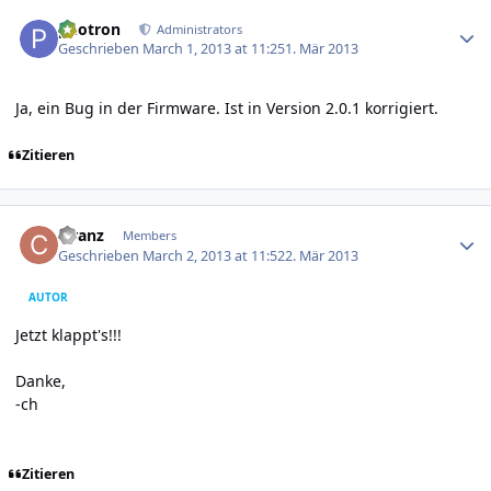
Author stats
photron
Administrators
Geschrieben
March 1, 2013 at 11:25
1. Mär 2013
Ja, ein Bug in der Firmware. Ist in Version 2.0.1 korrigiert.
Zitieren
Author stats
cfranz
Members
Geschrieben
March 2, 2013 at 11:52
2. Mär 2013
AUTOR
Jetzt klappt's!!!
Danke,
-ch
Zitieren