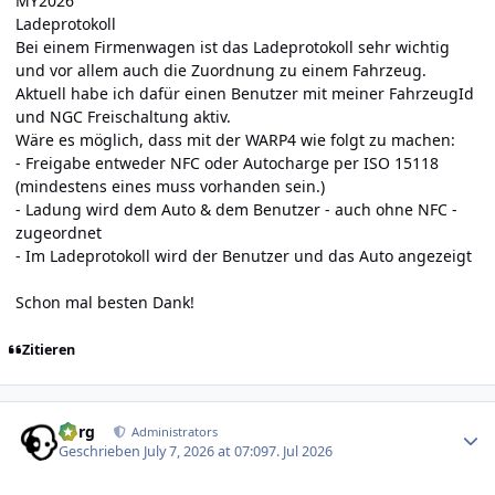
MY2026
Ladeprotokoll
Bei einem Firmenwagen ist das Ladeprotokoll sehr wichtig
und vor allem auch die Zuordnung zu einem Fahrzeug.
Aktuell habe ich dafür einen Benutzer mit meiner FahrzeugId
und NGC Freischaltung aktiv.
Wäre es möglich, dass mit der WARP4 wie folgt zu machen:
- Freigabe entweder NFC oder Autocharge per ISO 15118
(mindestens eines muss vorhanden sein.)
- Ladung wird dem Auto & dem Benutzer - auch ohne NFC -
zugeordnet
- Im Ladeprotokoll wird der Benutzer und das Auto angezeigt
Schon mal besten Dank!
Zitieren
Author stats
borg
Administrators
Geschrieben
July 7, 2026 at 07:09
7. Jul 2026