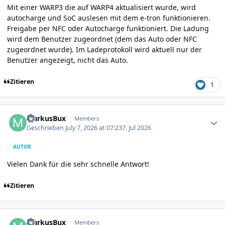
Mit einer WARP3 die auf WARP4 aktualisiert wurde, wird
autocharge und SoC auslesen mit dem e-tron funktionieren.
Freigabe per NFC oder Autocharge funktioniert. Die Ladung
wird dem Benutzer zugeordnet (dem das Auto oder NFC
zugeordnet wurde). Im Ladeprotokoll wird aktuell nur der
Benutzer angezeigt, nicht das Auto.
Zitieren
1
Author stats
MarkusBux
Members
Geschrieben
July 7, 2026 at 07:23
7. Jul 2026
AUTOR
Vielen Dank für die sehr schnelle Antwort!
Zitieren
Author stats
MarkusBux
Members