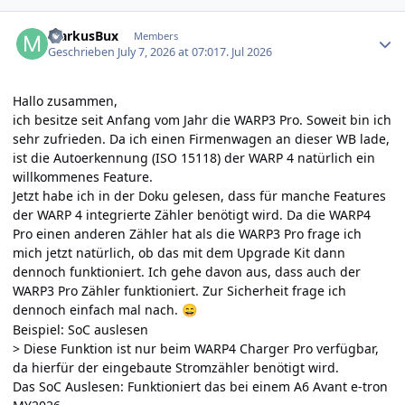
Author stats
MarkusBux
Members
Geschrieben
July 7, 2026 at 07:01
7. Jul 2026
Hallo zusammen,
ich besitze seit Anfang vom Jahr die WARP3 Pro. Soweit bin ich
sehr zufrieden. Da ich einen Firmenwagen an dieser WB lade,
ist die Autoerkennung (ISO 15118) der WARP 4 natürlich ein
willkommenes Feature.
Jetzt habe ich in der Doku gelesen, dass für manche Features
der WARP 4 integrierte Zähler benötigt wird. Da die WARP4
Pro einen anderen Zähler hat als die WARP3 Pro frage ich
mich jetzt natürlich, ob das mit dem Upgrade Kit dann
dennoch funktioniert. Ich gehe davon aus, dass auch der
WARP3 Pro Zähler funktioniert. Zur Sicherheit frage ich
dennoch einfach mal nach.
😄
Beispiel: SoC auslesen
> Diese Funktion ist nur beim WARP4 Charger Pro verfügbar,
da hierfür der eingebaute Stromzähler benötigt wird.
Das SoC Auslesen: Funktioniert das bei einem A6 Avant e-tron