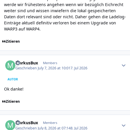
werde wir frühestens angehen wenn wir bezüglich Eichrecht
weiter sind und wissen inwiefern die lokal gespeicherten
Daten dort relevant sind oder nicht. Daher gehen die Ladelog-
Einträge aktuell definitiv verloren bei einem Upgrade von
WARP3 auf WARP4.
Zitieren
Author stats
MarkusBux
Members
Geschrieben
July 7, 2026 at 10:01
7. Jul 2026
AUTOR
Ok danke!
Zitieren
Author stats
MarkusBux
Members
Geschrieben
July 8, 2026 at 07:14
8. Jul 2026