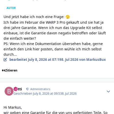
AUTOR
Und jetzt habe ich noch eine Frage:
🫣
Ich habe im Februar die WARP 3 Pro gekauft und sie hat ja
drei Jahre Garantie. Wenn ich nun das Upgrade Kit selbst
einbaue, ist die Garantie davon negativ betroffen oder läuft
die einfach weiter?
PS: Wenn ich eine Dokumentation übersehen habe, gerne
einfach den Link hier posten, dann wühle ich mich selbst
durch...
bearbeitet
July 8, 2026 at 07:19
8. Jul 2026
von MarkusBux
Zitieren
Author stats
batti
Administrators
Geschrieben
July 8, 2026 at 09:53
8. Jul 2026
Hi Markus,
wir geben eine Garantie für die von uns gefertigten Teile. So