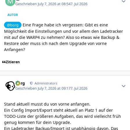
Geschrieben
July 7, 2026 at 08:54
7. Jul 2026
AUTOR
Eine Frage habe ich vergessen: Gibt es eine
@borg
Möglichkeit die Einstellungen und vor allem den Ladetracker
mit auf die WARP4 zu nehmen? Also so etwas wie Backup &
Restore oder muss ich nach dem Upgrade von vorne
Anfangen?
Zitieren
Author stats
borg
Administrators
Geschrieben
July 7, 2026 at 09:17
7. Jul 2026
Stand aktuell musst du von vorne anfangen.
Ein Config Import/Export steht aktuell an Platz 1 auf der
TODO-Liste der größeren Aufgaben, das wird vielleicht früh
genug kommen für dein Upgrade.
Ein Ladetracker Backup/Import ist unabhängig davon. Das