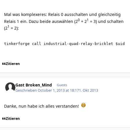
Mal was komplexeres: Relais 0 ausschalten und gleichzeitig
0
1
Relais 1 ein. Dazu beide auswählen (2
+ 2
= 3) und schalten
1
(2
= 2):
tinkerforge call industrial-quad-relay-bricklet $uid s
Zitieren
Gast Broken_Mind
Guests
Geschrieben
October 1, 2013 at 18:17
1. Okt 2013
Danke, nun habe ich alles verstanden!
Zitieren