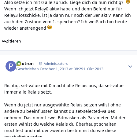
Also setze ich mit 0 alle zurück. Liege dich da nun richtig?
Wenn ich jetzt Relay0 aktiv habe und denn Befehl nur für
Relay3 losschicke, ist ja dann nur noch der 3er aktiv. Kann ich
auch den Zustand vom 1. speichern? Ich weiß ich bin heute
wieder anstrengend
Zitieren
Author stats
photron
Administrators
Geschrieben
October 1, 2013 at 08:29
1. Okt 2013
Richtig, set-value mit 0 macht alle Relais aus, da set-value
immer alle Relais setzt.
Wenn du jetzt nur ausgewählte Relais setzen willst ohne
andere zu beeinflussen kannst du set-selected-values
nehmen. Das nimmt zwei Bitmasken als Parameter. Mit der
ersten wählst du welche Relais du überhaupt schalten
möchtest und mit der zweiten bestimmst du wie diese
geschaltet werden.