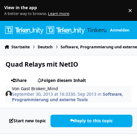
Skip to content
View in the app
×
Di
A better way to browse.
Learn more
.
Tinkerunity
Anmelden
Startseite
Deutsch
Software, Programmierung und externe
Quad Relays mit NetIO
Share
Folgen diesem Inhalt
Von
Gast Broken_Mind
September 30, 2013 at 16:33
30. Sep 2013
in
Software,
Programmierung und externe Tools
Start new topic
Reply to this topic