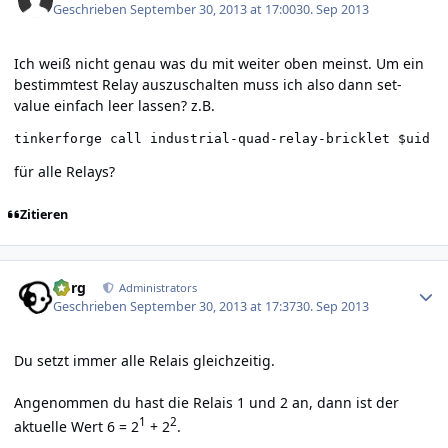
Geschrieben
September 30, 2013 at 17:00
30. Sep 2013
Ich weiß nicht genau was du mit weiter oben meinst. Um ein
bestimmtest Relay auszuschalten muss ich also dann set-
value einfach leer lassen? z.B.
tinkerforge call industrial-quad-relay-bricklet $uid s
für alle Relays?
Zitieren
Author stats
borg
Administrators
Geschrieben
September 30, 2013 at 17:37
30. Sep 2013
Du setzt immer alle Relais gleichzeitig.
Angenommen du hast die Relais 1 und 2 an, dann ist der
1
2
aktuelle Wert 6 = 2
+ 2
.