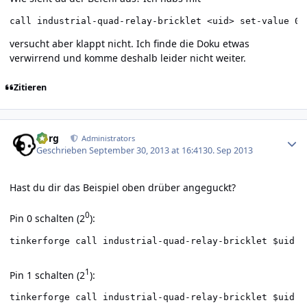
call industrial-quad-relay-bricklet <uid> set-value 0 
versucht aber klappt nicht. Ich finde die Doku etwas
verwirrend und komme deshalb leider nicht weiter.
Zitieren
Author stats
borg
Administrators
Geschrieben
September 30, 2013 at 16:41
30. Sep 2013
Hast du dir das Beispiel oben drüber angeguckt?
0
Pin 0 schalten (2
):
tinkerforge call industrial-quad-relay-bricklet $uid s
1
Pin 1 schalten (2
):
tinkerforge call industrial-quad-relay-bricklet $uid s