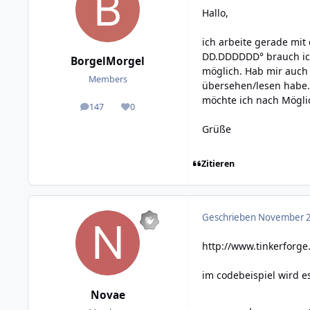
Hallo,
ich arbeite gerade mit
DD.DDDDDD° brauch ich
BorgelMorgel
möglich. Hab mir auch 
Members
übersehen/lesen habe
möchte ich nach Mögli
147
0
posts
Reputation
Grüße
Zitieren
Geschrieben
November 2
http://www.tinkerforge
im codebeispiel wird 
Novae