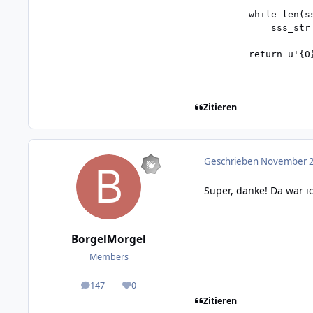
        while len(ss
            sss_str 
Zitieren
Geschrieben
November 2
Super, danke! Da war i
BorgelMorgel
Members
147
0
posts
Reputation
Zitieren