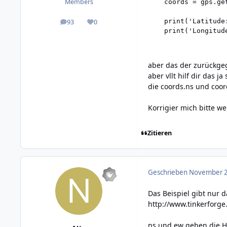
Members
    coords = gps.get
    print('Latitude
93
0
posts
Reputation
    print('Longitud
aber das der zurückgeg
aber vllt hilf dir das j
die coords.ns und coo
Korrigier mich bitte w
Zitieren
Geschrieben
November 2
Das Beispiel gibt nur 
http://www.tinkerforge
ns und ew geben die 