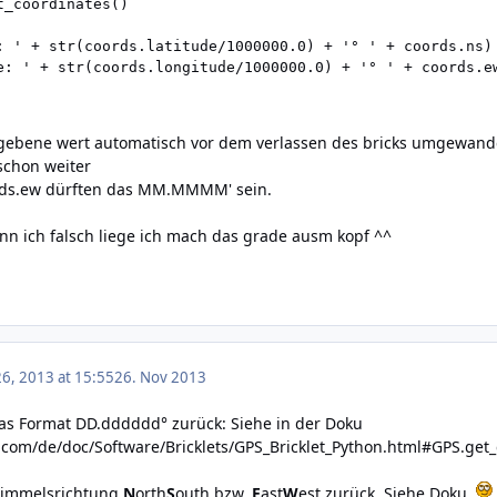
_coordinates()

: ' + str(coords.latitude/1000000.0) + '° ' + coords.ns)

e: ' + str(coords.longitude/1000000.0) + '° ' + coords.e
ebene wert automatisch vor dem verlassen des bricks umgewandelt
a schon weiter
rds.ew dürften das MM.MMMM' sein.
enn ich falsch liege ich mach das grade ausm kopf ^^
6, 2013 at 15:55
26. Nov 2013
das Format DD.dddddd° zurück: Siehe in der Doku
.com/de/doc/Software/Bricklets/GPS_Bricklet_Python.html#GPS.get
Himmelsrichtung
N
orth
S
outh bzw.
E
ast
W
est zurück. Siehe Doku