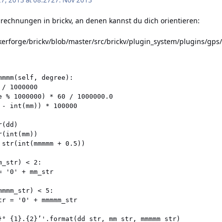
echnungen in brickv, an denen kannst du dich orientieren:
kerforge/brickv/blob/master/src/brickv/plugin_system/plugins/gps
mmm(self, degree):

/ 1000000

e % 1000000) * 60 / 1000000.0

- int(mm)) * 100000

(dd)

(int(mm))

 str(int(mmmmm + 0.5))

_str) < 2:

 '0' + mm_str

mmm_str) < 5:

r = '0' + mmmmm_str

}° {1}.{2}’'.format(dd_str, mm_str, mmmmm_str)
