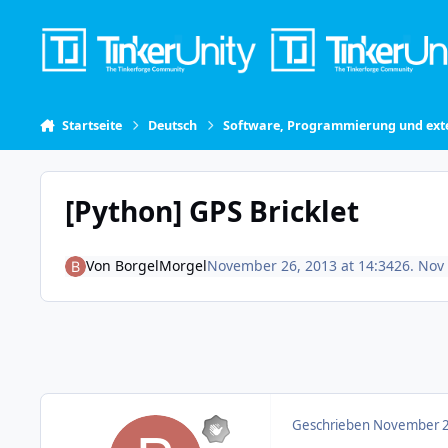
Skip to content
Startseite
Deutsch
Software, Programmierung und exte
[Python] GPS Bricklet
Von
BorgelMorgel
November 26, 2013 at 14:34
26. Nov
Geschrieben
November 2