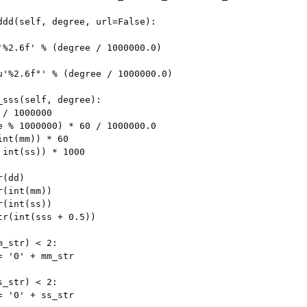
ddd(self, degree, url=False):

'%2.6f' % (degree / 1000000.0)

u'%2.6f°' % (degree / 1000000.0)

sss(self, degree):

/ 1000000

e % 1000000) * 60 / 1000000.0

nt(mm)) * 60

int(ss)) * 1000

(dd)

(int(mm))

(int(ss))

r(int(sss + 0.5))

_str) < 2:

 '0' + mm_str

_str) < 2:

 '0' + ss_str
