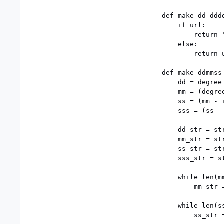
    def make_dd_ddd
        if url:

            return 
        else:

            return 
    def make_ddmmss_
        dd = degree 
        mm = (degre
        ss = (mm - i
        sss = (ss - 
        dd_str = str
        mm_str = str
        ss_str = str
        sss_str = st
        while len(mm
            mm_str =
        while len(ss
            ss_str =