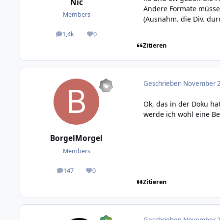
Nic
Andere Formate müssen
Members
(Ausnahm. die Div. dur
1,4k
0
posts
Reputation
Zitieren
Geschrieben
November 2
Ok, das in der Doku ha
werde ich wohl eine Be
BorgelMorgel
Members
147
0
posts
Reputation
Zitieren
Geschrieben
November 2