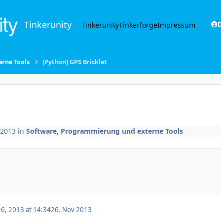
Tinkerunity
Tinkerunity
Tinkerforge
Impressum
D
rne Tools
[Python] GPS Bricklet
 2013
in
Software, Programmierung und externe Tools
6, 2013 at 14:34
26. Nov 2013