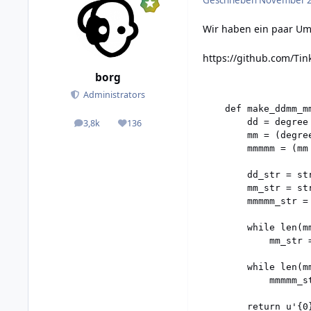
Wir haben ein paar Umr
https://github.com/Tin
borg
Administrators
    def make_ddmm_mm
        dd = degree 
3,8k
136
posts
Reputation
        mm = (degre
        mmmmm = (mm 
        dd_str = str
        mm_str = str
        mmmmm_str =
        while len(mm
            mm_str =
        while len(mm
            mmmmm_st
        return u'{0