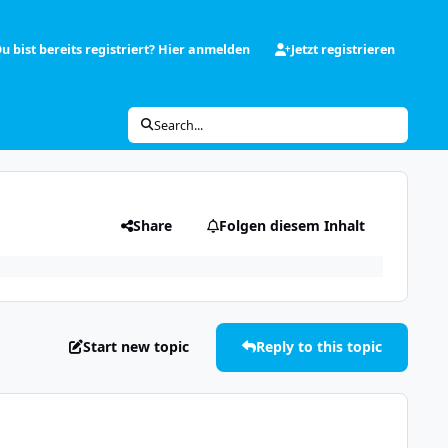
u bist bereits registriert? Hier anmelden
Jetzt registrieren
Search...
Share
Folgen diesem Inhalt
Start new topic
Reply to this topic