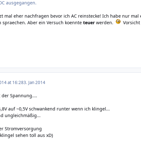
 DC ausgegangen.
zt mal eher nachfragen bevor ich AC reinstecke! Ich habe nur mal
 spraechen. Aber ein Versuch koennte
teuer
werden.
Vorsicht 
014 at 16:28
3. Jan 2014
t der Spannung....
,8V auf ~0,5V schwankend runter wenn ich klingel...
und ungleichmäßig...
der Stromversorgung
klingel sehen toll aus xD)