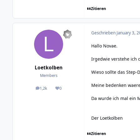
Zitieren
Geschrieben
January 3, 2
Hallo Novae.
Irgedwie verstehe ich d
Loetkolben
Wieso sollte das Step-
Members
Meine bedenken waeren 
1,2k
0
posts
Reputation
Da wurde ich mal ein M
Der Loetkolben
Zitieren