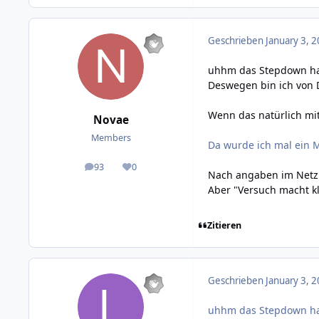
Geschrieben
January 3, 2
uhhm das Stepdown hat
Deswegen bin ich von
Wenn das natürlich mit
Novae
Members
Da wurde ich mal ein M
93
0
posts
Reputation
Nach angaben im Netz i
Aber "Versuch macht kl
Zitieren
Geschrieben
January 3, 2
uhhm das Stepdown hat