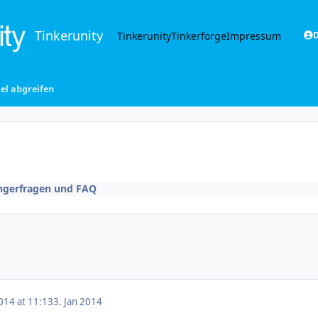
Tinkerunity
Tinkerunity
Tinkerforge
Impressum
D
gel abgreifen
ngerfragen und FAQ
014 at 11:13
3. Jan 2014