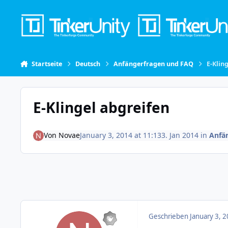
Skip to content
Startseite
Deutsch
Anfängerfragen und FAQ
E-Klin
E-Klingel abgreifen
Von
Novae
January 3, 2014 at 11:13
3. Jan 2014
in
Anfä
Geschrieben
January 3, 2