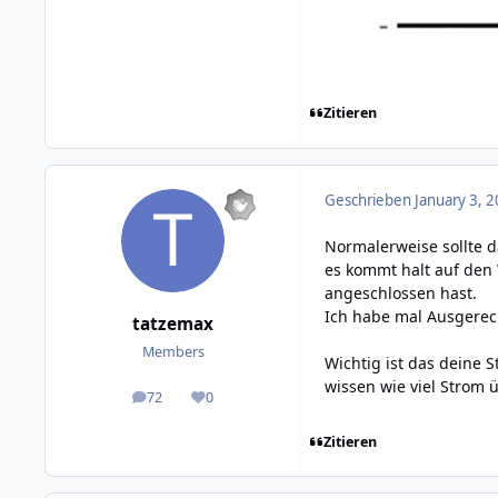
Zitieren
Geschrieben
January 3, 2
Normalerweise sollte d
es kommt halt auf den 
angeschlossen hast.
Ich habe mal Ausgerech
tatzemax
Members
Wichtig ist das deine 
wissen wie viel Strom üb
72
0
posts
Reputation
Zitieren