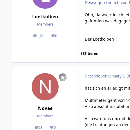
Deswegen bin ich von
Ohh, da wuerde ich jet
Loetkolben
gefunden was dagegen
Members
1,2k
0
posts
Reputation
Der Loetkolben
Zitieren
Geschrieben
January 3, 2
hat sich eh erledigt mi
Multimeter geht von 14
Also absolut instabil 
Novae
Members
Also wird das nix mit 
(die Lichtbögen an der 
93
0
posts
Reputation