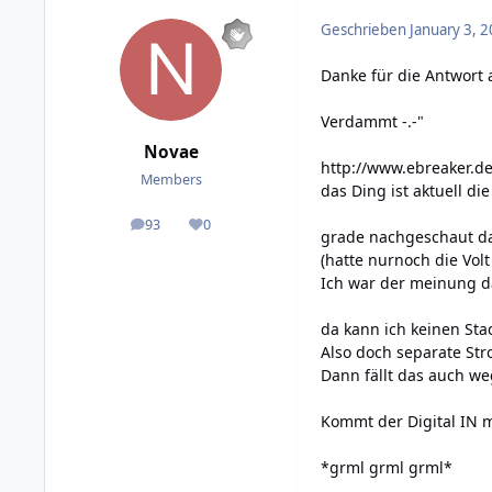
Geschrieben
January 3, 2
Danke für die Antwort 
Verdammt -.-"
Novae
http://www.ebreaker.d
Members
das Ding ist aktuell di
93
0
posts
Reputation
grade nachgeschaut das
(hatte nurnoch die Volt
Ich war der meinung das
da kann ich keinen Stac
Also doch separate Str
Dann fällt das auch we
Kommt der Digital IN m
*grml grml grml*