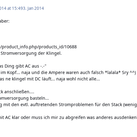
014 at 15:49
3. Jan 2014
aber:
e/product_info.php/products_id/10688
e Stromversorgung der Klingel.
 Ding gibt AC aus -.-"
 im Kopf... naja und die Ampere waren auch falsch *lalala* Sry ^^)
 ne klingel mit DC läuft... naja wohl nicht alle...
k anschließen....
omversorgung basteln...
g mit den evtl. auftretenden Stromproblemen für den Stack (wenig
it AC klar oder muss ich mir zu abgreifen was anderes ausdenken? 