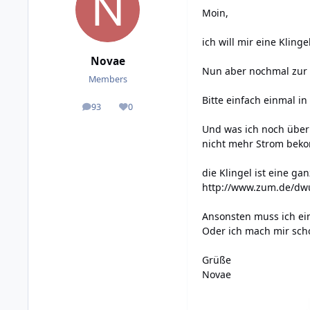
Moin,
ich will mir eine Klin
Novae
Nun aber nochmal zur S
Members
Bitte einfach einmal i
93
0
posts
Reputation
Und was ich noch überl
nicht mehr Strom beko
die Klingel ist eine ga
http://www.zum.de/d
Ansonsten muss ich ei
Oder ich mach mir sch
Grüße
Novae