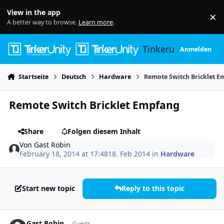
Skip to content
View in the app
×
Di
A better way to browse.
Learn more
.
Tinkerunity
Anmelden
Startseite
Deutsch
Hardware
Remote Switch Bricklet 
Remote Switch Bricklet Empfang
Share
Folgen diesem Inhalt
Von
Gast Robin
February 18, 2014 at 17:48
18. Feb 2014
in
Hardware
Start new topic
Reply to this topic
Gast Robin
Guests