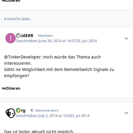
Zitieren
4 months later...
Author stats
insidERR
Members
Geschrieben
June 29, 2014 at 16:07
29. Jun 2014
@TinkerDeveloper: mich würde das Thema auch
interessieren.
Gibts ne Möglichkeit mit dem RemoteSwitch Signale zu
empfangen?
Zitieren
Author stats
borg
Administrators
Geschrieben
July 2, 2014 at 10:43
2. Jul 2014
Das ist leider aktuell nicht möglich.