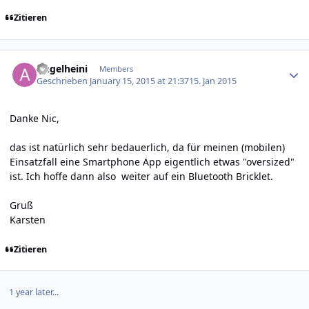
Zitieren
Author stats
Angelheini
Members
Geschrieben
January 15, 2015 at 21:37
15. Jan 2015
Danke Nic,
das ist natürlich sehr bedauerlich, da für meinen (mobilen)
Einsatzfall eine Smartphone App eigentlich etwas "oversized"
ist. Ich hoffe dann also weiter auf ein Bluetooth Bricklet.
Gruß
Karsten
Zitieren
1 year later...