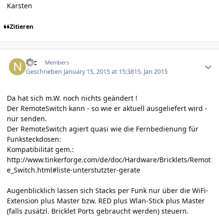
Karsten
Zitieren
Author stats
Nic
Members
Geschrieben
January 15, 2015 at 15:38
15. Jan 2015
Da hat sich m.W. noch nichts geändert !
Der RemoteSwitch kann - so wie er aktuell ausgeliefert wird -
nur senden.
Der RemoteSwitch agiert quasi wie die Fernbedienung für
Funksteckdosen:
Kompatibilität gem.:
http://www.tinkerforge.com/de/doc/Hardware/Bricklets/Remot
e_Switch.html#liste-unterstutzter-gerate
Augenblicklich lassen sich Stacks per Funk nur über die WiFi-
Extension plus Master bzw. RED plus Wlan-Stick plus Master
(falls zusätzl. Bricklet Ports gebraucht werden) steuern.