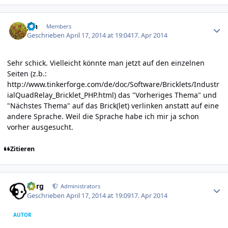
Author stats
jan
Members
Geschrieben
April 17, 2014 at 19:04
17. Apr 2014
Sehr schick. Vielleicht könnte man jetzt auf den einzelnen
Seiten (z.b.:
http://www.tinkerforge.com/de/doc/Software/Bricklets/Industr
ialQuadRelay_Bricklet_PHP.html
) das "Vorheriges Thema" und
"Nächstes Thema" auf das Brick(let) verlinken anstatt auf eine
andere Sprache. Weil die Sprache habe ich mir ja schon
vorher ausgesucht.
Zitieren
Author stats
borg
Administrators
Geschrieben
April 17, 2014 at 19:09
17. Apr 2014
AUTOR