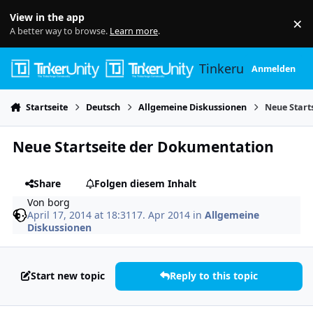
Skip to content
View in the app
×
Di
A better way to browse.
Learn more
.
Tinkerunity
Anmelden
Startseite
Deutsch
Allgemeine Diskussionen
Neue Start
Neue Startseite der Dokumentation
Share
Folgen diesem Inhalt
Von
borg
April 17, 2014 at 18:31
17. Apr 2014
in
Allgemeine
Diskussionen
Start new topic
Reply to this topic
Author stats