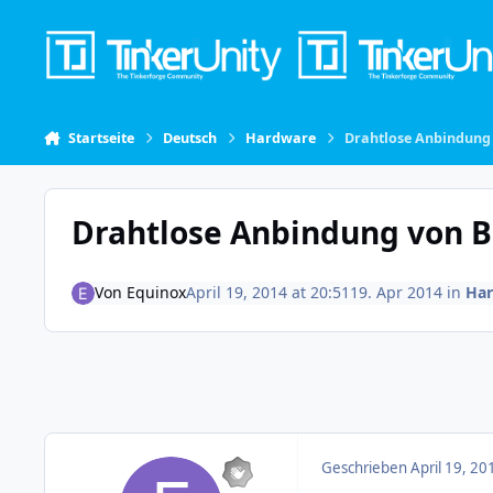
Skip to content
Startseite
Deutsch
Hardware
Drahtlose Anbindung 
Drahtlose Anbindung von B
Von
Equinox
April 19, 2014 at 20:51
19. Apr 2014
in
Ha
Geschrieben
April 19, 20