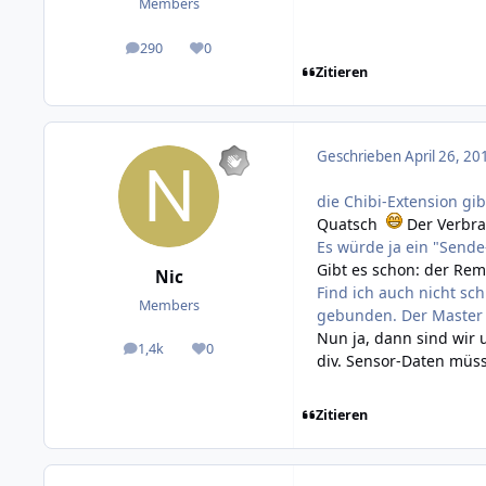
Members
290
0
posts
Reputation
Zitieren
Geschrieben
April 26, 20
die Chibi-Extension gi
Quatsch
Der Verbra
Es würde ja ein "Send
Gibt es schon: der Re
Nic
Find ich auch nicht sch
Members
gebunden. Der Master a
Nun ja, dann sind wir 
1,4k
0
posts
Reputation
div. Sensor-Daten müss
Zitieren