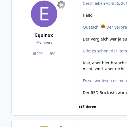
Geschrieben
April 26, 20
Hallo,
Quatsch
Der Verbra
Equinox
Der Vergleich war ja a
Members
Gibt es schon: der Re
290
0
posts
Reputation
Klar, aber hier brauch
nicht, vmtl. aber nicht.
Es sei wir lösen es mi
Der RED Brick ist zwar
Zitieren