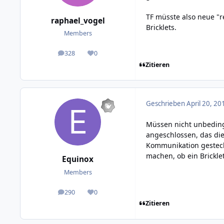
TF müsste also neue "
raphael_vogel
Bricklets.
Members
328
0
posts
Reputation
Zitieren
Geschrieben
April 20, 20
Müssen nicht unbedingt
angeschlossen, das di
Kommunikation gesteckt
machen, ob ein Brickle
Equinox
Members
290
0
posts
Reputation
Zitieren