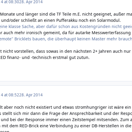
14 at 08:30
28. Apr 2014
Monate und länger sind die TF Teile m.E. nicht geeignet, außer m
n und/oder schließt an einen Pufferakku noch ein Solarmodul.
 eine klasse Sache, aber dafür schon aus Kostengründen nicht geei
r auch mehr ironisch gemeint, da für autarke Messwerterfassung v
remote" Bricklets bauen, die überhaupt keinen Master mehr brauch
 nicht vorstellen, dass sowas in den nächsten 2+ Jahren auch nur
D finanz- und -technisch erstmal gut zutun.
14 at 08:52
28. Apr 2014
lt aber noch nicht existiert und etwas stromhungriger ist wäre e
 stellt sich mir dann die Frage der Ansprechbarkeit und der Res
und bei der Response immer einen Zeitstempel mitsenden. Zum au
mit dem RED-Brick eine Verbindung zu einer DB-Herstellen in di
lesen.