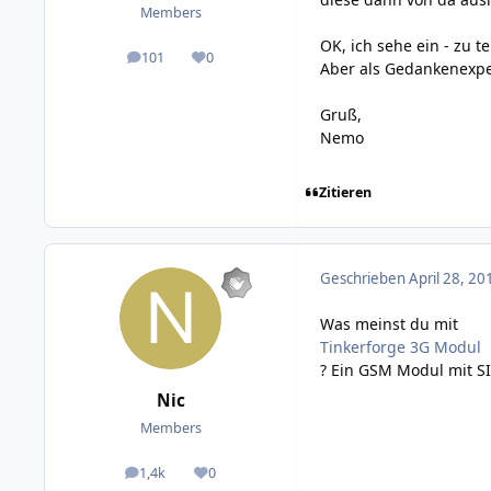
Members
OK, ich sehe ein - zu te
101
0
posts
Reputation
Aber als Gedankenexp
Gruß,
Nemo
Zitieren
Geschrieben
April 28, 20
Was meinst du mit
Tinkerforge 3G Modul
? Ein GSM Modul mit SI
Nic
Members
1,4k
0
posts
Reputation