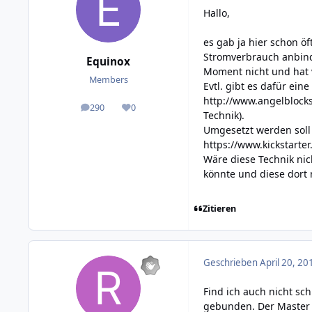
Hallo,
es gab ja hier schon ö
Stromverbrauch anbinde
Equinox
Moment nicht und hat 
Members
Evtl. gibt es dafür ein
http://www.angelblocks
290
0
posts
Reputation
Technik).
Umgesetzt werden soll e
https://www.kickstarte
Wäre diese Technik nic
könnte und diese dort 
Zitieren
Geschrieben
April 20, 20
Find ich auch nicht sch
gebunden. Der Master a