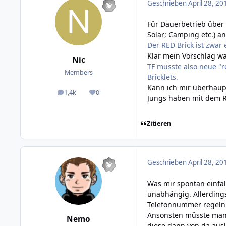
Geschrieben
April 28, 20
Für Dauerbetrieb über 
Solar; Camping etc.) a
Der RED Brick ist zwar
Klar mein Vorschlag wa
Nic
TF müsste also neue "
Members
Bricklets.
Kann ich mir überhaupt
1,4k
0
posts
Reputation
Jungs haben mit dem RE
Zitieren
Geschrieben
April 28, 20
Was mir spontan einfäl
unabhängig. Allerdings
Telefonnummer regeln 
Ansonsten müsste man 
Nemo
diese dann von da aus