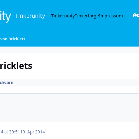
Tinkerunity
Tinkerunity
Tinkerforge
Impressum
D
von Bricklets
ricklets
rdware
14 at 20:51
19. Apr 2014