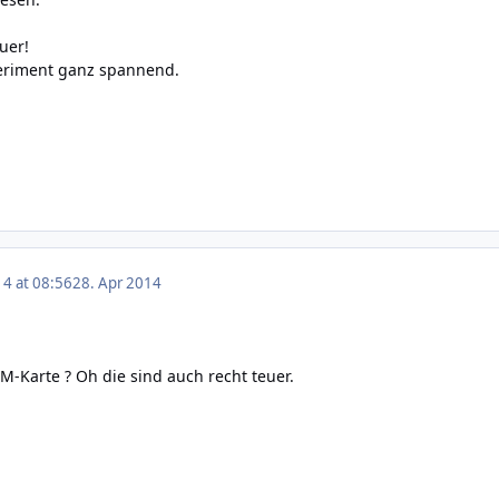
uer!
eriment ganz spannend.
14 at 08:56
28. Apr 2014
M-Karte ? Oh die sind auch recht teuer.