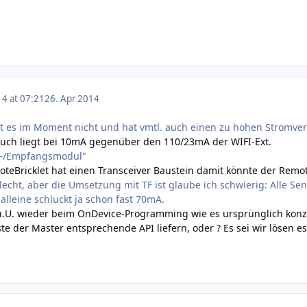
14 at 07:21
26. Apr 2014
bt es im Moment nicht und hat vmtl. auch einen zu hohen Stromve
uch liegt bei 10mA gegenüber den 110/23mA der WIFI-Ext.
e-/Empfangsmodul"
moteBricklet hat einen Transceiver Baustein damit könnte der Rem
lecht, aber die Umsetzung mit TF ist glaube ich schwierig: Alle Se
lleine schluckt ja schon fast 70mA.
u.U. wieder beim OnDevice-Programming wie es ursprünglich konzi
te der Master entsprechende API liefern, oder ? Es sei wir lösen 