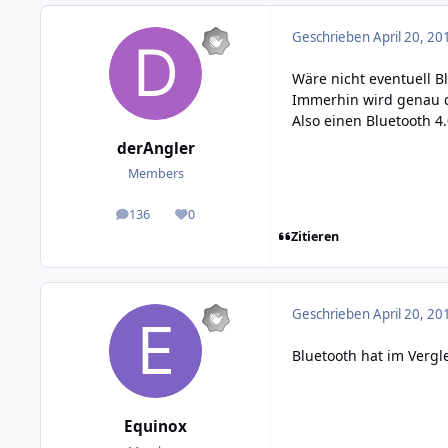
Geschrieben
April 20, 20
Wäre nicht eventuell B
Immerhin wird genau d
Also einen Bluetooth 4
derAngler
Members
136
0
posts
Reputation
Zitieren
Geschrieben
April 20, 20
Bluetooth hat im Vergl
Equinox