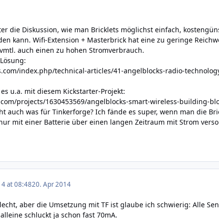
fter die Diskussion, wie man Bricklets möglichst einfach, kostengü
n kann. Wifi-Extension + Masterbrick hat eine zu geringe Reichweit
vmtl. auch einen zu hohen Stromverbrauch.
e Lösung:
.com/index.php/technical-articles/41-angelblocks-radio-technolog
s u.a. mit diesem Kickstarter-Projekt:
r.com/projects/1630453569/angelblocks-smart-wireless-building-bl
ht auch was für Tinkerforge? Ich fände es super, wenn man die Br
nur mit einer Batterie über einen langen Zeitraum mit Strom ver
14 at 08:48
20. Apr 2014
lecht, aber die Umsetzung mit TF ist glaube ich schwierig: Alle Se
lleine schluckt ja schon fast 70mA.