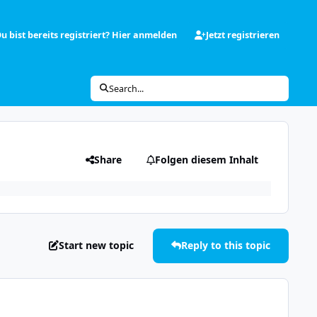
u bist bereits registriert? Hier anmelden
Jetzt registrieren
Search...
Share
Folgen diesem Inhalt
Start new topic
Reply to this topic