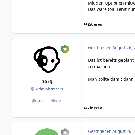
Mit den Optionen mit/
Das wäre toll. Fehlt n
Zitieren
Geschrieben
August 26, 
Das ist bereits geplant
zu machen.
Man sollte damit dann v
borg
Administrators
3,8k
134
posts
Reputation
Zitieren
Geschrieben
August 26, 