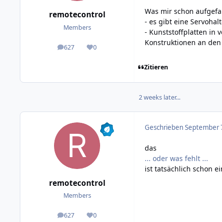
Was mir schon aufgefal
remotecontrol
- es gibt eine Servoha
Members
- Kunststoffplatten i
Konstruktionen an den 
627
0
posts
Reputation
Zitieren
2 weeks later...
Geschrieben
September 7
das
... oder was fehlt ...
ist tatsächlich schon 
remotecontrol
Members
627
0
posts
Reputation