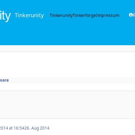
Tinkerunity
Tinkerunity
Tinkerforge
Impressum
D
ware
2014 at 16:54
26. Aug 2014