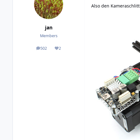
Also den Kameraschlit
jan
Members
502
2
posts
Reputation