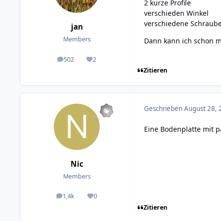
2 kurze Profile
verschieden Winkel
verschiedene Schraub
jan
Members
Dann kann ich schon ma
502
2
posts
Reputation
Zitieren
Geschrieben
August 28, 
Eine Bodenplatte mit 
Nic
Members
1,4k
0
posts
Reputation
Zitieren