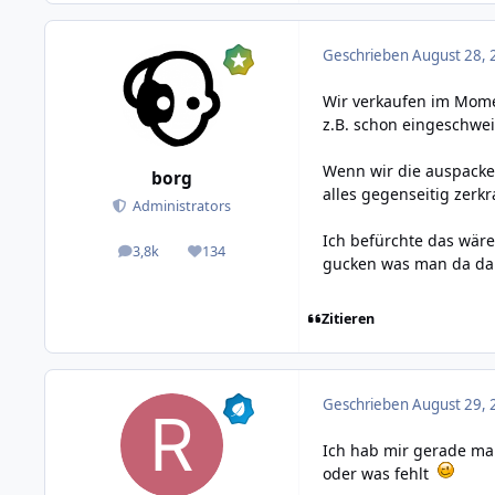
Geschrieben
August 28, 
Wir verkaufen im Mome
z.B. schon eingeschwei
Wenn wir die auspacke
borg
alles gegenseitig zerkra
Administrators
Ich befürchte das wäre 
3,8k
134
posts
Reputation
gucken was man da dan
Zitieren
Geschrieben
August 29, 
Ich hab mir gerade mal
oder was fehlt