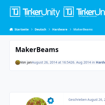
Skip to content
Startseite
Deutsch
Hardware
MakerBeams
MakerBeams
Von
jan
August 26, 2014 at 16:54
26. Aug 2014
in
Hard
Geschrieben
August 26, 