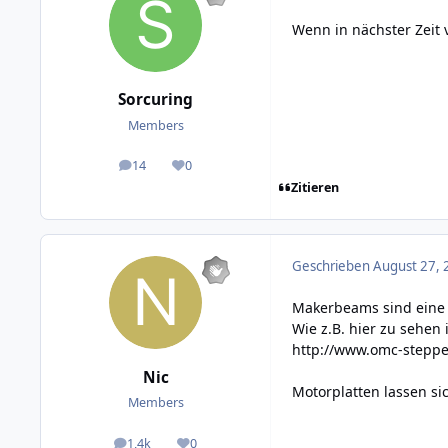
Wenn in nächster Zeit
Sorcuring
Members
14
0
posts
Reputation
Zitieren
Geschrieben
August 27, 
Makerbeams sind eine p
Wie z.B. hier zu sehen i
http://www.omc-steppe
Nic
Motorplatten lassen si
Members
1,4k
0
posts
Reputation