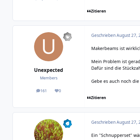
Zitieren
Geschrieben
August 27, 
Makerbeams ist wirklic
Mein Problem ist gerad
Dafür sind die Stückzah
Unexpected
Members
Gebe es auch noch die
161
0
posts
Reputation
Zitieren
Geschrieben
August 27, 
Ein "Schnupperset" wär