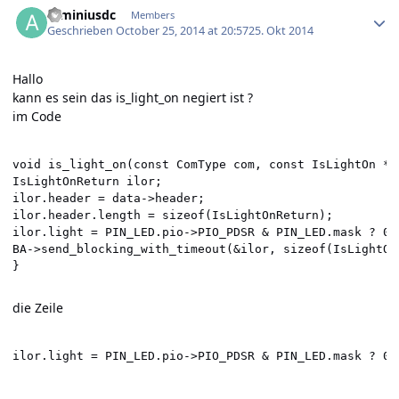
arminiusdc
Members
Geschrieben
October 25, 2014 at 20:57
25. Okt 2014
Hallo
kann es sein das is_light_on negiert ist ?
im Code
void is_light_on(const ComType com, const IsLightOn *da
IsLightOnReturn ilor;

ilor.header = data->header;

ilor.header.length = sizeof(IsLightOnReturn);

ilor.light = PIN_LED.pio->PIO_PDSR & PIN_LED.mask ? 0 :
BA->send_blocking_with_timeout(&ilor, sizeof(IsLightOnR
die Zeile
ilor.light = PIN_LED.pio->PIO_PDSR & PIN_LED.mask ? 0 