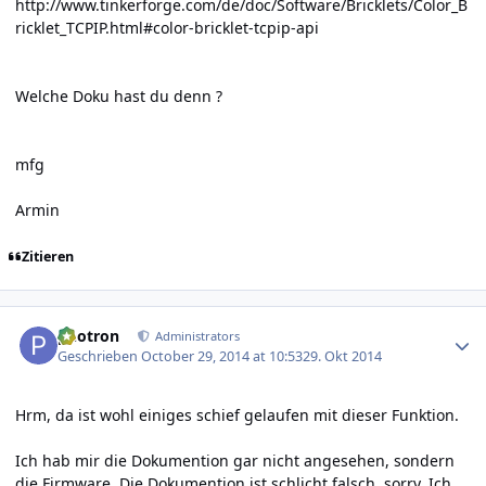
http://www.tinkerforge.com/de/doc/Software/Bricklets/Color_B
ricklet_TCPIP.html#color-bricklet-tcpip-api
Welche Doku hast du denn ?
mfg
Armin
Zitieren
Author stats
photron
Administrators
Geschrieben
October 29, 2014 at 10:53
29. Okt 2014
Hrm, da ist wohl einiges schief gelaufen mit dieser Funktion.
Ich hab mir die Dokumention gar nicht angesehen, sondern
die Firmware. Die Dokumention ist schlicht falsch, sorry. Ich