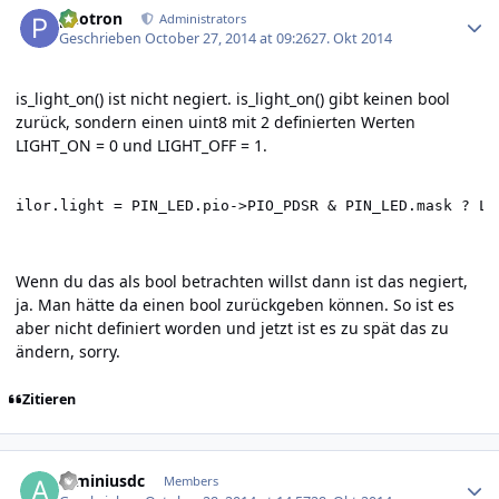
photron
Administrators
Geschrieben
October 27, 2014 at 09:26
27. Okt 2014
is_light_on() ist nicht negiert. is_light_on() gibt keinen bool
zurück, sondern einen uint8 mit 2 definierten Werten
LIGHT_ON = 0 und LIGHT_OFF = 1.
ilor.light = PIN_LED.pio->PIO_PDSR & PIN_LED.mask ? LI
Wenn du das als bool betrachten willst dann ist das negiert,
ja. Man hätte da einen bool zurückgeben können. So ist es
aber nicht definiert worden und jetzt ist es zu spät das zu
ändern, sorry.
Zitieren
Author stats
arminiusdc
Members