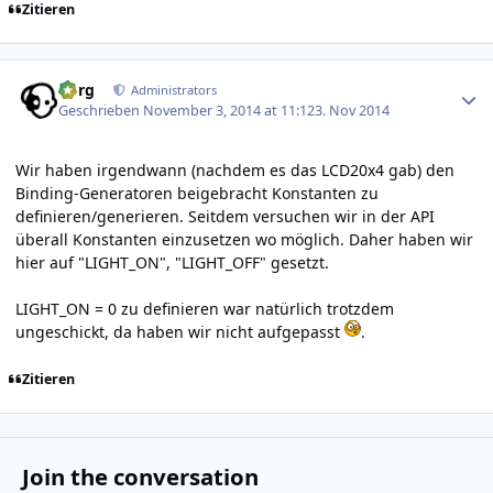
Zitieren
Author stats
borg
Administrators
Geschrieben
November 3, 2014 at 11:12
3. Nov 2014
Wir haben irgendwann (nachdem es das LCD20x4 gab) den
Binding-Generatoren beigebracht Konstanten zu
definieren/generieren. Seitdem versuchen wir in der API
überall Konstanten einzusetzen wo möglich. Daher haben wir
hier auf "LIGHT_ON", "LIGHT_OFF" gesetzt.
LIGHT_ON = 0 zu definieren war natürlich trotzdem
ungeschickt, da haben wir nicht aufgepasst
.
Zitieren
Join the conversation