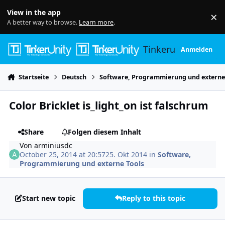
Skip to content
View in the app
×
Di
A better way to browse.
Learn more
.
Tinkerunity
Anmelden
Startseite
Deutsch
Software, Programmierung und externe
Color Bricklet is_light_on ist falschrum
Share
Folgen diesem Inhalt
Von
arminiusdc
October 25, 2014 at 20:57
25. Okt 2014
in
Software,
Programmierung und externe Tools
Start new topic
Reply to this topic
Author stats