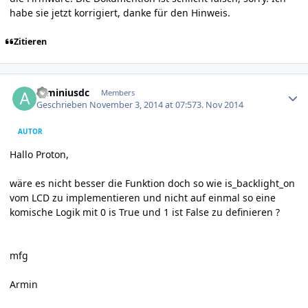
habe sie jetzt korrigiert, danke für den Hinweis.
Zitieren
Author stats
arminiusdc
Members
Geschrieben
November 3, 2014 at 07:57
3. Nov 2014
AUTOR
Hallo Proton,
wäre es nicht besser die Funktion doch so wie is_backlight_on
vom LCD zu implementieren und nicht auf einmal so eine
komische Logik mit 0 is True und 1 ist False zu definieren ?
mfg
Armin