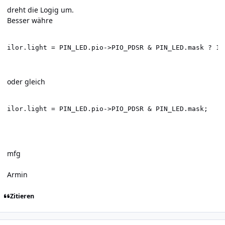
dreht die Logig um.
Besser währe
ilor.light = PIN_LED.pio->PIO_PDSR & PIN_LED.mask ? 1 
oder gleich
ilor.light = PIN_LED.pio->PIO_PDSR & PIN_LED.mask;
mfg
Armin
Zitieren
Author stats