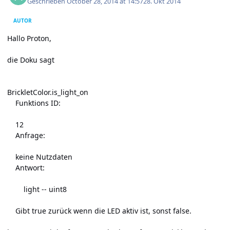
Geschrieben
October 28, 2014 at 14:57
28. Okt 2014
AUTOR
Hallo Proton,
die Doku sagt
BrickletColor.is_light_on
Funktions ID:
12
Anfrage:
keine Nutzdaten
Antwort:
light -- uint8
Gibt true zurück wenn die LED aktiv ist, sonst false.